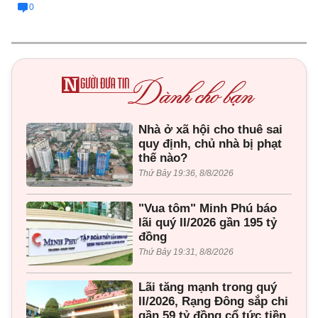
0
Nhà ở xã hội cho thuê sai
quy định, chủ nhà bị phạt
thế nào?
Thứ Bảy 19:36, 8/8/2026
"Vua tôm" Minh Phú báo
lãi quý II/2026 gần 195 tỷ
đồng
Thứ Bảy 19:31, 8/8/2026
Lãi tăng mạnh trong quý
II/2026, Rạng Đông sắp chi
gần 59 tỷ đồng cổ tức tiền