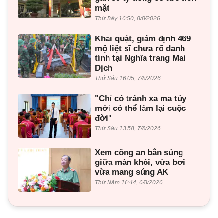
mặt
Thứ Bảy 16:50, 8/8/2026
Khai quật, giám định 469
mộ liệt sĩ chưa rõ danh
tính tại Nghĩa trang Mai
Dịch
Thứ Sáu 16:05, 7/8/2026
"Chỉ có tránh xa ma túy
mới có thể làm lại cuộc
đời"
Thứ Sáu 13:58, 7/8/2026
Xem công an bắn súng
giữa màn khói, vừa bơi
vừa mang súng AK
Thứ Năm 16:44, 6/8/2026