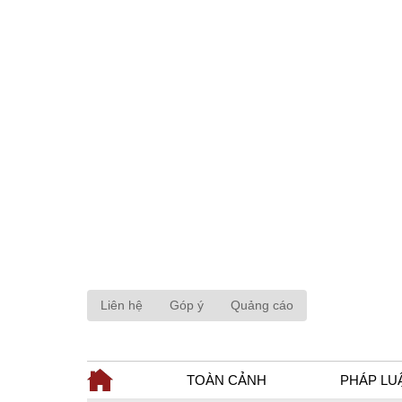
Liên hệ
Góp ý
Quảng cáo
TOÀN CẢNH
PHÁP LU