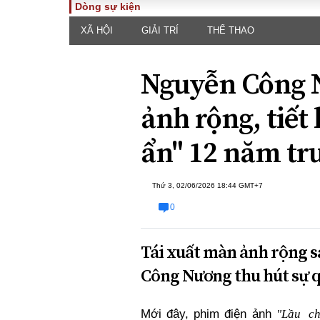
Dòng sự kiện
XÃ HỘI
GIẢI TRÍ
THỂ THAO
TOÀN CẢNH
PHÁP 
Tiêu điểm
Dòng ch
Nguyễn Công N
luật
Chính sách
Góc nhìn 
Sự kiện
ảnh rộng, tiết 
Hồ sơ đi
Đối thoại
Tiếng nó
ẩn" 12 năm tr
Thế giới
An ninh 
Thứ 3, 02/06/2026 18:44 GMT+7
0
Tái xuất màn ảnh rộng s
Công Nương thu hút sự q
ĐA CHIỀU
INFOC
Quan điểm
"Lầu
c
Mới đây, phim điện ảnh