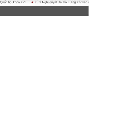
i khóa XVI
Đưa Nghị quyết Đại hội Đảng XIV vào cuộc sống
Hướng tới
ĐỜI SỐNG
Gia đình
Sức khỏe
Cần biết
g
Cộng đồng mạng
 – Đô thị