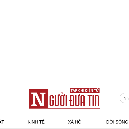
ẬT
KINH TẾ
XÃ HỘI
ĐỜI SỐNG