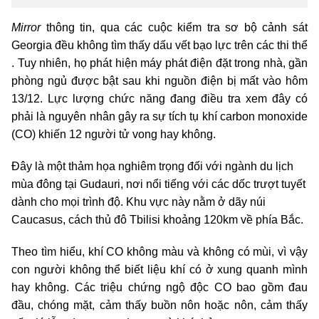
Mirror
thông tin, qua các cuộc kiểm tra sơ bộ cảnh sát
Georgia đều không tìm thấy dấu vết bạo lực trên các thi thể
. Tuy nhiên, họ phát hiện máy phát điện đặt trong nhà, gần
phòng ngủ được bật sau khi nguồn điện bị mất vào hôm
13/12. Lực lượng chức năng đang điều tra xem đây có
phải là nguyên nhân gây ra sự tích tụ khí carbon monoxide
(CO) khiến 12 người tử vong hay không.
Đây là một thảm họa nghiêm trọng đối với ngành du lịch
mùa đông tại Gudauri, nơi nổi tiếng với các dốc trượt tuyết
dành cho mọi trình độ. Khu vực này nằm ở dãy núi
Caucasus, cách thủ đô Tbilisi khoảng 120km về phía Bắc.
Theo tìm hiểu, khí CO không màu và không có mùi, vì vậy
con người không thể biết liệu khí có ở xung quanh mình
hay không. Các triệu chứng ngộ độc CO bao gồm đau
đầu, chóng mặt, cảm thấy buồn nôn hoặc nôn, cảm thấy