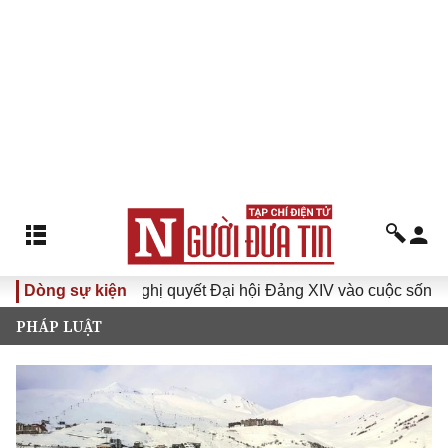
I
Dòng sự kiện
Đưa Nghị quyết Đại hội Đảng XIV vào cuộc sống
Hư
PHÁP LUẬT