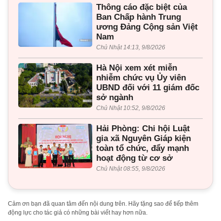
Thông cáo đặc biệt của
Ban Chấp hành Trung
ương Đảng Cộng sản Việt
Nam
Chủ Nhật 14:13, 9/8/2026
Hà Nội xem xét miễn
nhiễm chức vụ Ủy viên
UBND đối với 11 giám đốc
sở ngành
Chủ Nhật 10:52, 9/8/2026
Hải Phòng: Chi hội Luật
gia xã Nguyên Giáp kiện
toàn tổ chức, đẩy mạnh
hoạt động từ cơ sở
Chủ Nhật 08:55, 9/8/2026
Cảm ơn bạn đã quan tâm đến nội dung trên. Hãy tặng sao để tiếp thêm
động lực cho tác giả có những bài viết hay hơn nữa.