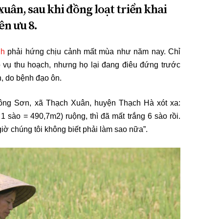
uân, sau khi đồng loạt triển khai
ên ưu 8.
nh
phải hứng chịu cảnh mất mùa như năm nay. Chỉ
 vụ thu hoạch, nhưng họ lại đang điêu đứng trước
n, do bệnh đạo ôn.
ông Sơn, xã Thạch Xuân, huyện Thạch Hà xót xa:
 1 sào = 490,7m2) ruộng, thì đã mất trắng 6 sào rồi.
giờ chúng tôi không biết phải làm sao nữa”.