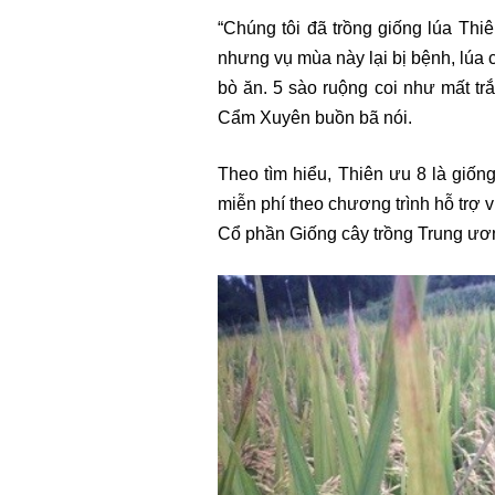
“Chúng tôi đã trồng giống lúa T
nhưng vụ mùa này lại bị bệnh, lúa c
bò ăn. 5 sào ruộng coi như mất trắ
Cẩm Xuyên buồn bã nói.
Theo tìm hiểu, Thiên ưu 8 là giố
miễn phí theo chương trình hỗ trợ 
Cổ phần Giống cây trồng Trung ươn