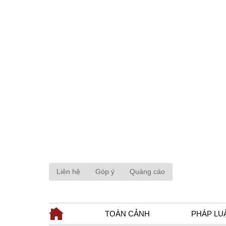
Liên hệ
Góp ý
Quảng cáo
TOÀN CẢNH
PHÁP LU