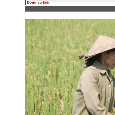
Dòng sự kiện
TOÀN CẢNH
PHÁP 
Tiêu điểm
Dòng ch
luật
Chính sách
Góc nhìn 
Sự kiện
Hồ sơ đi
Đối thoại
Tiếng nó
Thế giới
An ninh 
ĐA CHIỀU
INFOC
Quan điểm