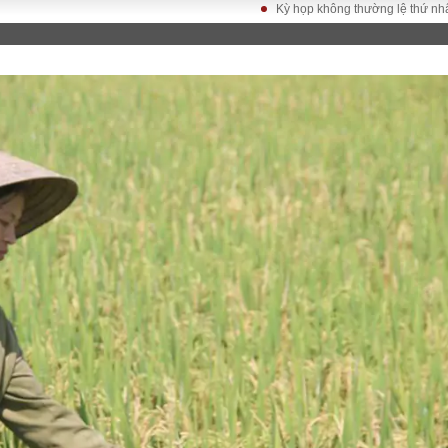
Kỳ họp không thường lệ thứ nhất, Quốc hộ
LUẬT
KINH TẾ
XÃ HỘI
ảy pháp
Bất động sản
Dân sinh
Tài chính - Ngân
Giáo dục
luật gia
hàng
Văn hoá
ều tra
Kinh tế vĩ mô
Môi trườn
i công dân
Hồ sơ doanh
Giao thông
nghiệp
- Hình sự
Xu hướng thị
trường
Tiêu dùng và dư
luận
Công nghệ
US