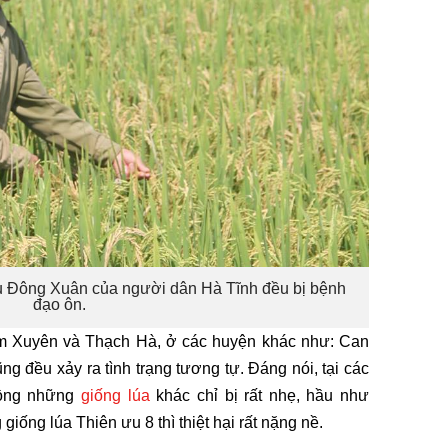
vụ Đông Xuân của người dân Hà Tĩnh đều bị bệnh
đạo ôn.
m Xuyên và Thạch Hà, ở các huyện khác như: Can
đều xảy ra tình trạng tương tự. Đáng nói, tại các
trồng những
giống lúa
khác chỉ bị rất nhẹ, hầu như
 giống lúa Thiên ưu 8 thì thiệt hại rất nặng nề.