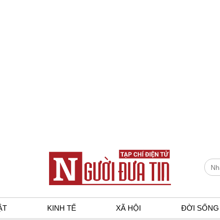
ẬT
KINH TẾ
XÃ HỘI
ĐỜI SỐNG