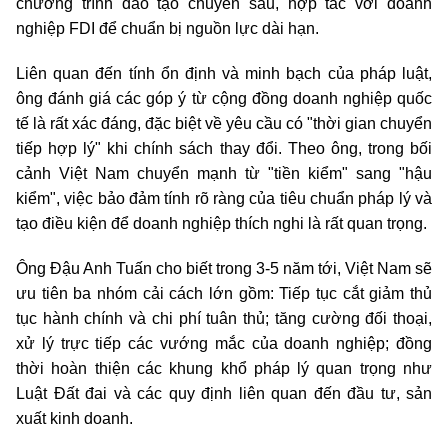
chương trình đào tạo chuyên sâu, hợp tác với doanh
nghiệp FDI để chuẩn bị nguồn lực dài hạn.
Liên quan đến tính ổn định và minh bạch của pháp luật,
ông đánh giá các góp ý từ cộng đồng doanh nghiệp quốc
tế là rất xác đáng, đặc biệt về yêu cầu có "thời gian chuyển
tiếp hợp lý" khi chính sách thay đổi. Theo ông, trong bối
cảnh Việt Nam chuyển mạnh từ "tiền kiểm" sang "hậu
kiểm", việc bảo đảm tính rõ ràng của tiêu chuẩn pháp lý và
tạo điều kiện để doanh nghiệp thích nghi là rất quan trọng.
Ông Đậu Anh Tuấn cho biết trong 3-5 năm tới, Việt Nam sẽ
ưu tiên ba nhóm cải cách lớn gồm: Tiếp tục cắt giảm thủ
tục hành chính và chi phí tuân thủ; tăng cường đối thoại,
xử lý trực tiếp các vướng mắc của doanh nghiệp; đồng
thời hoàn thiện các khung khổ pháp lý quan trọng như
Luật Đất đai và các quy định liên quan đến đầu tư, sản
xuất kinh doanh.