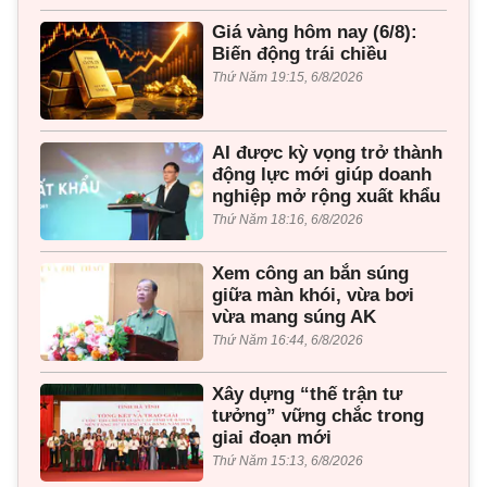
Giá vàng hôm nay (6/8):
Biến động trái chiều
Thứ Năm 19:15, 6/8/2026
AI được kỳ vọng trở thành
động lực mới giúp doanh
nghiệp mở rộng xuất khẩu
Thứ Năm 18:16, 6/8/2026
Xem công an bắn súng
giữa màn khói, vừa bơi
vừa mang súng AK
Thứ Năm 16:44, 6/8/2026
Xây dựng “thế trận tư
tưởng” vững chắc trong
giai đoạn mới
Thứ Năm 15:13, 6/8/2026