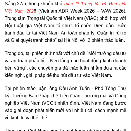
Tuần lễ Trọng tài và Hòa giải
Sáng 27/5, trong khuôn khổ
Việt Nam 202
6 (Vietnam ADR Week 2026 – VAW 2026),
Trung tâm Trọng tài Quốc tế Việt Nam (VIAC) phối hợp với
Hội Luật gia Việt Nam tổ chức tổ chức Diễn đàn "Bức
tranh đầu tư tại Việt Nam: An toàn pháp lý, Quản trị rủi ro
và Giải quyết tranh chấp" tại Hà Nội với 2 phiên thảo luận.
Trong đó, tại p
hiên thứ nhất với chủ đề "Môi trường đầu tư
và an toàn pháp lý – Nền tảng cho hoạt động kinh doanh
bền vững", các chuyên gia đã thảo luận nhằm đưa ra các
kiến nghị, giải pháp để thu hút đầu tư vào Việt Nam.
Tại phiên thảo luận, ông Đậu Anh Tuấn - Phó Tổng Thư
ký, Trưởng Ban Pháp chế Liên đoàn Thương mại và Công
nghiệp Việt Nam (VCCI) nhận định, Việt Nam đang bước
vào giai đoạn phát triển mới với nhiều cải cách mạnh mẽ
về kinh tế và thể chế.
Theo ông, Việt Nam hiện là một trong những nền kinh tế