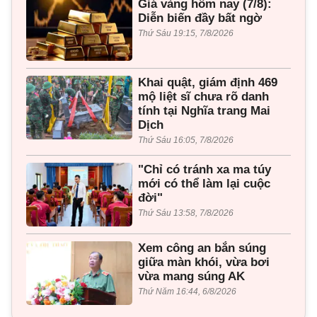
Giá vàng hôm nay (7/8):
Diễn biến đầy bất ngờ
Thứ Sáu 19:15, 7/8/2026
Khai quật, giám định 469
mộ liệt sĩ chưa rõ danh
tính tại Nghĩa trang Mai
Dịch
Thứ Sáu 16:05, 7/8/2026
"Chỉ có tránh xa ma túy
mới có thể làm lại cuộc
đời"
Thứ Sáu 13:58, 7/8/2026
Xem công an bắn súng
giữa màn khói, vừa bơi
vừa mang súng AK
Thứ Năm 16:44, 6/8/2026