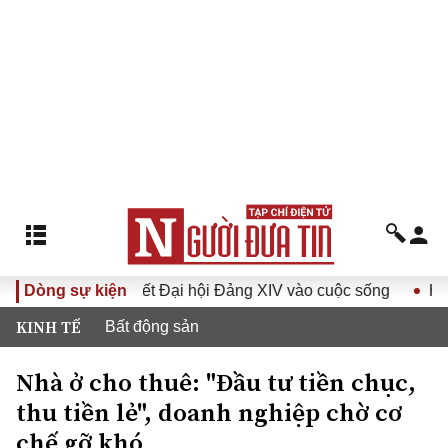
ưa Nghị quyết Đại hội Đảng XIV vào cuộc sống
Dòng sự kiện
Hướng tới
KINH TẾ
Bất động sản
Nhà ở cho thuê: "Đầu tư tiền chục,
thu tiền lẻ", doanh nghiệp chờ cơ
chế gỡ khó