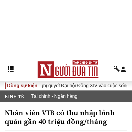
Dòng sự kiện
Đưa Nghị quyết Đại hội Đảng XIV vào cuộc sống
Hướ
KINH TẾ
Tài chính - Ngân hàng
Nhân viên VIB có thu nhập bình
quân gần 40 triệu đồng/tháng