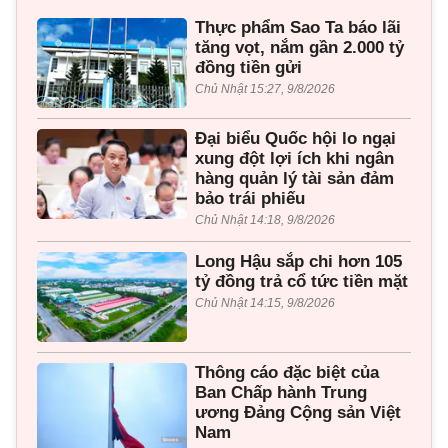
Thực phẩm Sao Ta báo lãi
tăng vọt, nắm gần 2.000 tỷ
đồng tiền gửi
Chủ Nhật 15:27, 9/8/2026
Đại biểu Quốc hội lo ngại
xung đột lợi ích khi ngân
hàng quản lý tài sản đảm
bảo trái phiếu
Chủ Nhật 14:18, 9/8/2026
Long Hậu sắp chi hơn 105
tỷ đồng trả cổ tức tiền mặt
Chủ Nhật 14:15, 9/8/2026
Thông cáo đặc biệt của
Ban Chấp hành Trung
ương Đảng Cộng sản Việt
Nam