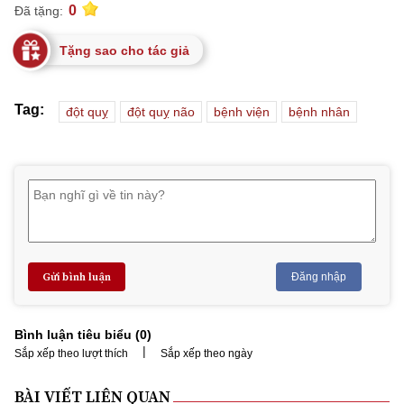
0
Đã tặng:
Tặng sao cho tác giả
Tag:
đột quỵ
đột quỵ não
bệnh viện
bệnh nhân
Gửi bình luận
Đăng nhập
Bình luận tiêu biểu (
0
)
|
Sắp xếp theo lượt thích
Sắp xếp theo ngày
BÀI VIẾT LIÊN QUAN