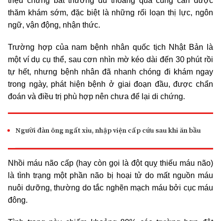
triệu chứng bất thường dù thoáng qua cũng cần được
thăm khám sớm, đặc biệt là những rối loạn thị lực, ngôn
ngữ, vận động, nhận thức.
Trường hợp của nam bệnh nhân quốc tịch Nhật Bản là
một ví dụ cụ thể, sau cơn nhìn mờ kéo dài đến 30 phút rồi
tự hết, nhưng bệnh nhân đã nhanh chóng đi khám ngay
trong ngày, phát hiện bệnh ở giai đoạn đầu, được chẩn
đoán và điều trị phù hợp nên chưa để lại di chứng.
Người đàn ông ngất xỉu, nhập viện cấp cứu sau khi ăn bầu
Nhồi máu não cấp (hay còn gọi là đột quỵ thiếu máu não)
là tình trạng một phần não bị hoại tử do mất nguồn máu
nuôi dưỡng, thường do tắc nghẽn mạch máu bởi cục máu
đông.