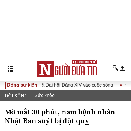
a Nghị quyết Đại hội Đảng XIV vào cuộc sống
Dòng sự kiện
Hướng tới 
ĐỜI SỐNG
Sức khỏe
Mờ mắt 30 phút, nam bệnh nhân
Nhật Bản suýt bị đột quỵ