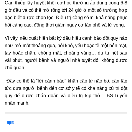
Can thiệp lấy huyết khối cơ học thường áp dụng trong 6-8
giờ đầu và có thể mở rộng tới 24 giờ ở một số trường hợp
đặc biệt được chọn lọc. Điều trị càng sớm, khả năng phục
hồi càng cao, đồng thời giảm nguy cơ tàn phế và tử vong.
Vì vậy, nếu xuất hiện bất kỳ dấu hiệu cảnh báo đột quỵ nào
như mờ mắt thoáng qua, nói khó, yếu hoặc tê một bên mặt,
tay hoặc chân, chóng mặt, choáng váng… dù tự hết sau
vài phút, người bệnh và người nhà tuyệt đối không được
chủ quan.
"Đây có thể là "lời cảnh báo" khẩn cấp từ não bộ, cần lập
tức đưa người bệnh đến cơ sở y tế có khả năng xử trí đột
quỵ để được chẩn đoán và điều trị kịp thời", BS.Tuyến
nhấn mạnh.
0