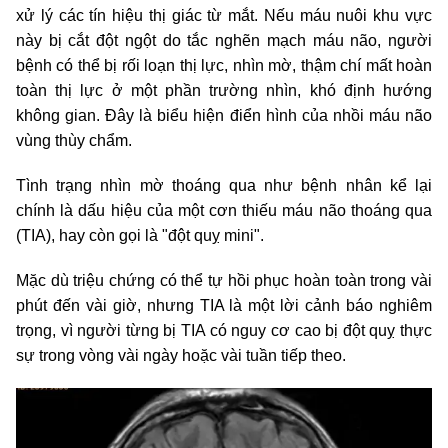
xử lý các tín hiệu thị giác từ mắt. Nếu máu nuôi khu vực
này bị cắt đột ngột do tắc nghẽn mạch máu não, người
bệnh có thể bị rối loạn thị lực, nhìn mờ, thậm chí mất hoàn
toàn thị lực ở một phần trường nhìn, khó định hướng
không gian. Đây là biểu hiện điển hình của nhồi máu não
vùng thùy chẩm.
Tình trạng nhìn mờ thoáng qua như bệnh nhân kể lại
chính là dấu hiệu của một cơn thiếu máu não thoáng qua
(TIA), hay còn gọi là "đột quỵ mini".
Mặc dù triệu chứng có thể tự hồi phục hoàn toàn trong vài
phút đến vài giờ, nhưng TIA là một lời cảnh báo nghiêm
trọng, vì người từng bị TIA có nguy cơ cao bị đột quỵ thực
sự trong vòng vài ngày hoặc vài tuần tiếp theo.