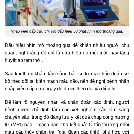
Nhập viện cấp cứu chỉ với dấu hiệu 30 phút nhìn mờ thoáng qua.
Dấu hiệu nhìn mờ thoáng qua dễ khiến nhiều người chủ
quan, nghĩ rằng đó chỉ là dấu hiệu do mỏi mắt, hay tăng
huyết áp tạm thời.
Sau khi thăm khám lâm sàng bác sĩ đưa ra chẩn đoán sơ
bộ theo dõi tai biến mạch máu não, nên đề nghị bệnh nhân
nhập viện cấp cứu ngay để được theo dõi và điều trị.
Để làm rõ nguyên nhân và chẩn đoán xác định, người
bệnh được chỉ định làm các xét nghiệm cận lâm sàng
chuyên sâu, trong đó đáng lưu ý kết quả chụp cộng hưởng
từ (MRI) não - mạch não cho kết quả: Ổ tổn thương nhồi
máu cấp thùy chẩm trái (giai đoạn cấp tính), phù hợp với