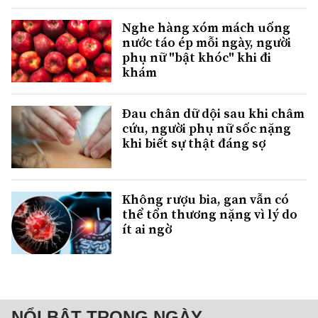
Nghe hàng xóm mách uống
nước táo ép mỗi ngày, người
phụ nữ "bật khóc" khi đi
khám
Đau chân dữ dội sau khi châm
cứu, người phụ nữ sốc nặng
khi biết sự thật đáng sợ
Không rượu bia, gan vẫn có
thể tổn thương nặng vì lý do
ít ai ngờ
NỔI BẬT TRONG NGÀY