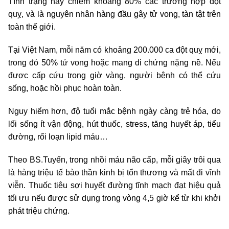
Tình trạng này chiếm khoảng 80% các trường hợp đột
quỵ, và là nguyên nhân hàng đầu gây tử vong, tàn tật trên
toàn thế giới.
Tại Việt Nam, mỗi năm có khoảng 200.000 ca đột quỵ mới,
trong đó 50% tử vong hoặc mang di chứng nặng nề. Nếu
được cấp cứu trong giờ vàng, người bệnh có thể cứu
sống, hoặc hồi phục hoàn toàn.
Nguy hiểm hơn, độ tuổi mắc bệnh ngày càng trẻ hóa, do
lối sống ít vận động, hút thuốc, stress, tăng huyết áp, tiểu
đường, rối loạn lipid máu…
Theo BS.Tuyến, trong nhồi máu não cấp, mỗi giây trôi qua
là hàng triệu tế bào thần kinh bị tổn thương và mất đi vĩnh
viễn. Thuốc tiêu sợi huyết đường tĩnh mạch đạt hiệu quả
tối ưu nếu được sử dụng trong vòng 4,5 giờ kể từ khi khởi
phát triệu chứng.