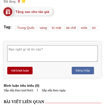
0
Đã tặng:
Tặng sao cho tác giả
Tag:
Trung Quốc
vàng
bí mật
tái chế
sofa
túi
Gửi bình luận
Đăng nhập
Bình luận tiêu biểu (
0
)
|
Sắp xếp theo lượt thích
Sắp xếp theo ngày
BÀI VIẾT LIÊN QUAN