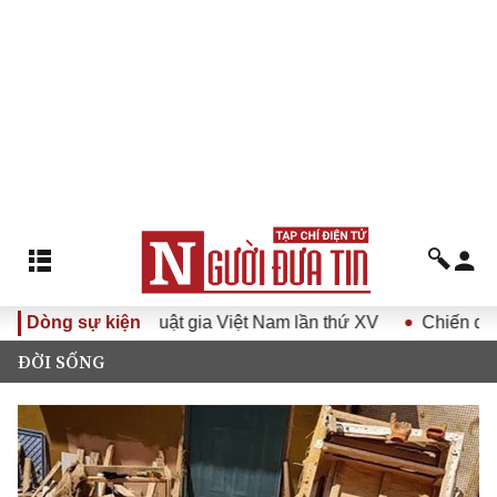
n quốc Hội Luật gia Việt Nam lần thứ XV
Dòng sự kiện
Chiến dịch 500 n
ĐỜI SỐNG