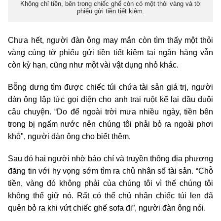
Không chỉ tiền, bên trong chiếc ghế còn có một thỏi vàng và tờ
phiếu gửi tiền tiết kiệm.
Chưa hết, người đàn ông may mắn còn tìm thấy một thỏi
vàng cùng tờ phiếu gửi tiền tiết kiệm tại ngân hàng vẫn
còn kỳ hạn, cũng như một vài vật dụng nhỏ khác.
Bỗng dưng tìm được chiếc túi chứa tài sản giá trị, người
đàn ông lập tức gọi điện cho anh trai ruột kể lại đầu đuôi
câu chuyện. “Do để ngoài trời mưa nhiều ngày, tiền bên
trong bị ngấm nước nên chúng tôi phải bỏ ra ngoài phơi
khô", người đàn ông cho biết thêm.
Sau đó hai người nhờ báo chí và truyền thông địa phương
đăng tin với hy vọng sớm tìm ra chủ nhân số tài sản. “Chỗ
tiền, vàng đó không phải của chúng tôi vì thế chúng tôi
không thể giữ nó. Rất có thể chủ nhân chiếc túi len đã
quên bỏ ra khi vứt chiếc ghế sofa đi”, người đàn ông nói.