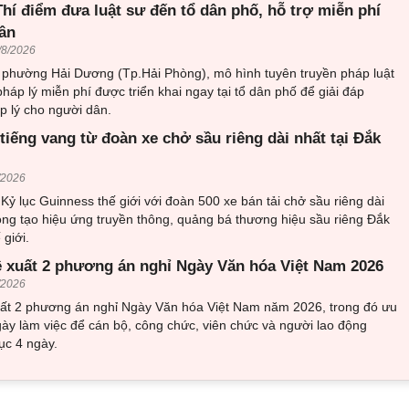
hí điểm đưa luật sư đến tổ dân phố, hỗ trợ miễn phí
ân
/8/2026
i phường Hải Dương (Tp.Hải Phòng), mô hình tuyên truyền pháp luật
pháp lý miễn phí được triển khai ngay tại tổ dân phố để giải đáp
 lý cho người dân.
tiếng vang từ đoàn xe chở sầu riêng dài nhất tại Đắk
/2026
 Kỷ lục Guinness thế giới với đoàn 500 xe bán tải chở sầu riêng dài
ọng tạo hiệu ứng truyền thông, quảng bá thương hiệu sầu riêng Đắk
 giới.
ề xuất 2 phương án nghỉ Ngày Văn hóa Việt Nam 2026
/2026
uất 2 phương án nghỉ Ngày Văn hóa Việt Nam năm 2026, trong đó ưu
gày làm việc để cán bộ, công chức, viên chức và người lao động
tục 4 ngày.