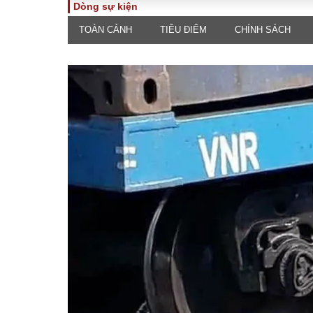
Dòng sự kiện
TOÀN CẢNH
TIÊU ĐIỂM
CHÍNH SÁCH
TOÀN CẢNH
PHÁP 
Tiêu điểm
Dòng ch
luật
Chính sách
Góc nhìn 
Sự kiện
Hồ sơ đi
Đối thoại
Tiếng nó
Thế giới
An ninh 
ĐA CHIỀU
INFOC
Quan điểm