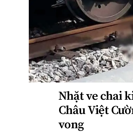
Xi nhan Trái Phải
Bạn đọc viết
Nhặt ve chai 
Châu Việt Cườ
vong