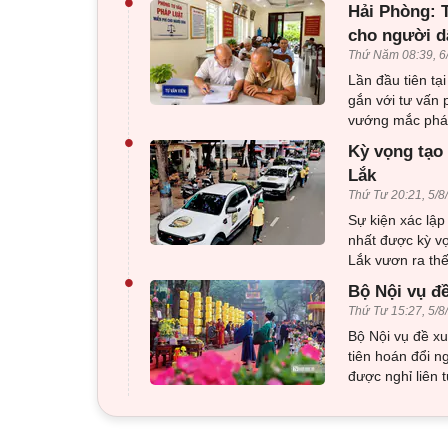
•
Hải Phòng: T
cho người d
Thứ Năm 08:39, 6
Lần đầu tiên tạ
gắn với tư vấn 
vướng mắc pháp
•
Kỳ vọng tạo 
Lắk
Thứ Tư 20:21, 5/8
Sự kiện xác lập
nhất được kỳ v
Lắk vươn ra thế
•
Bộ Nội vụ đ
Thứ Tư 15:27, 5/8
Bộ Nội vụ đề x
tiên hoán đổi n
được nghỉ liên 