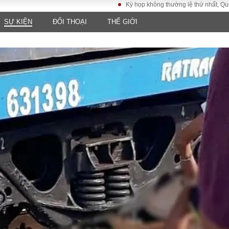
Kỳ họp không thường lệ thứ nhất, Quốc hội khó
SỰ KIỆN
ĐỐI THOẠI
THẾ GIỚI
LUẬT
KINH TẾ
XÃ HỘI
ảy pháp
Bất động sản
Dân sinh
Tài chính - Ngân
Giáo dục
luật gia
hàng
Văn hoá
ều tra
Kinh tế vĩ mô
Môi trườn
i công dân
Hồ sơ doanh
Giao thông
nghiệp
- Hình sự
Xu hướng thị
trường
Tiêu dùng và dư
luận
Công nghệ
US