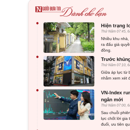
•
Hiện trạng l
Thứ Năm 07:45, 6
Nhiều khu nhà, 
ra đấu giá quyề
đồng.
•
Trước khủng
Thứ Năm 07:10, 6
Giữa áp lực từ 
nhằm xem xét đ
•
VN-Index ru
ngân mới
Thứ Năm 07:00, 6
Sau chuỗi phiê
lực chốt lời gi
đuổi, ưu tiên quả