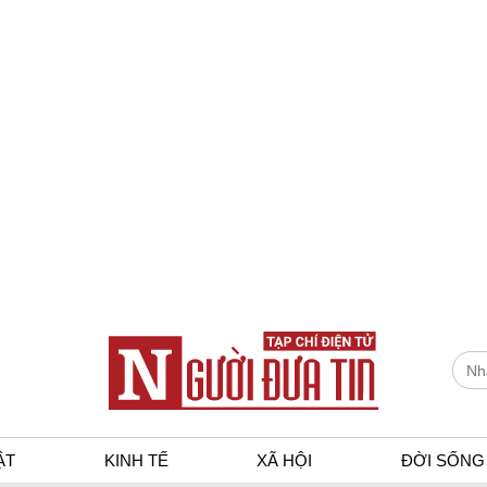
ẬT
KINH TẾ
XÃ HỘI
ĐỜI SỐNG