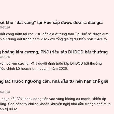
oạt khu "đất vàng" tại Huế sắp được đưa ra đấu giá
/8/2026
đất công nằm tại các vị trí đắc địa ở trung tâm Tp.Huế sẽ được đưa
n sử dụng đất trong năm 2026 với tổng giá trị dự kiến hơn 2.430 tỷ
 hoảng kim cương, PNJ triệu tập ĐHĐCĐ bất thường
/8/2026
biến cố kim cương, PNJ quyết định triệu tập ĐHĐCĐ bất thường
iều chỉnh kế hoạch kinh doanh năm 2026.
ng lắc trước ngưỡng cản, nhà đầu tư nên hạn chế giải
/8/2026
n phục hồi, VN-Index đang tiến vào vùng kháng cự mạnh, khiến áp
a tăng. Các công ty chứng khoán khuyến nghị nhà đầu tư hạn chế mua
n trị rủi ro.