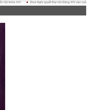
a XVI
Đưa Nghị quyết Đại hội Đảng XIV vào cuộc sống
Hướng tới Đại 
ĐỜI SỐNG
Gia đình
Sức khỏe
Cần biết
g
Cộng đồng mạng
 – Đô thị