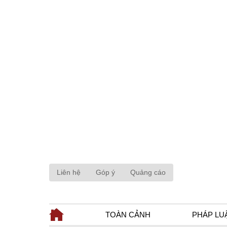
Liên hệ
Góp ý
Quảng cáo
TOÀN CẢNH
PHÁP LU