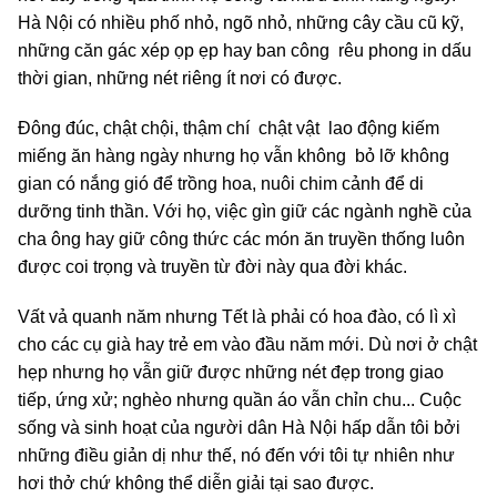
Hà Nội có nhiều phố nhỏ, ngõ nhỏ, những cây cầu cũ kỹ,
những căn gác xép ọp ẹp hay ban công rêu phong in dấu
thời gian, những nét riêng ít nơi có được.
Đông đúc, chật chội, thậm chí chật vật lao động kiếm
miếng ăn hàng ngày nhưng họ vẫn không bỏ lỡ không
gian có nắng gió để trồng hoa, nuôi chim cảnh để di
dưỡng tinh thần. Với họ, việc gìn giữ các ngành nghề của
cha ông hay giữ công thức các món ăn truyền thống luôn
được coi trọng và truyền từ đời này qua đời khác.
Vất vả quanh năm nhưng Tết là phải có hoa đào, có lì xì
cho các cụ già hay trẻ em vào đầu năm mới. Dù nơi ở chật
hẹp nhưng họ vẫn giữ được những nét đẹp trong giao
tiếp, ứng xử; nghèo nhưng quần áo vẫn chỉn chu... Cuộc
sống và sinh hoạt của người dân Hà Nội hấp dẫn tôi bởi
những điều giản dị như thế, nó đến với tôi tự nhiên như
hơi thở chứ không thể diễn giải tại sao được.