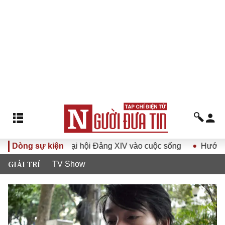
uyết Đại hội Đảng XIV vào cuộc sống
Dòng sự kiện
Hướng tới Đại hội đ
GIẢI TRÍ
TV Show