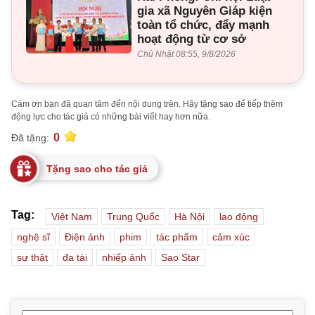
gia xã Nguyên Giáp kiện
toàn tổ chức, đẩy mạnh
hoạt động từ cơ sở
Chủ Nhật 08:55, 9/8/2026
Cảm ơn bạn đã quan tâm đến nội dung trên. Hãy tặng sao để tiếp thêm
động lực cho tác giả có những bài viết hay hơn nữa.
0
Đã tặng:
Tặng sao cho tác giả
Tag:
Việt Nam
Trung Quốc
Hà Nội
lao động
nghệ sĩ
Điện ảnh
phim
tác phẩm
cảm xúc
sự thật
đa tài
nhiếp ảnh
Sao Star