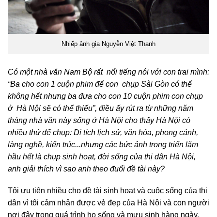
Nhiếp ảnh gia Nguyễn Việt Thanh
Có một nhà văn Nam Bộ rất nổi tiếng nói với con trai mình:
“Ba cho con 1 cuộn phim để con chụp Sài Gòn có thể
không hết nhưng ba đưa cho con 10 cuộn phim con chụp
ở Hà Nội sẽ có thể thiếu”, điều ấy rút ra từ những năm
tháng nhà văn này sống ở Hà Nội cho thấy Hà Nội có
nhiều thứ để chụp: Di tích lịch sử, văn hóa, phong cảnh,
làng nghề, kiến trúc...nhưng các bức ảnh trong triển lãm
hầu hết là chụp sinh hoạt, đời sống của thị dân Hà Nội,
anh giải thích vì sao anh theo đuổi đề tài này?
Tôi ưu tiên nhiều cho đề tài sinh hoạt và cuộc sống của thị
dân vì tôi cảm nhận được vẻ đẹp của Hà Nội và con người
nơi đây trong quá trình họ sống và mưu sinh hàng ngày.