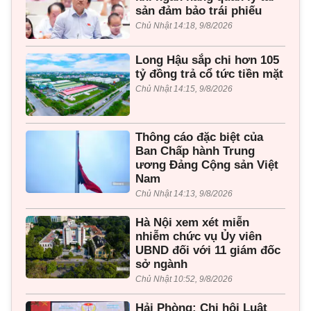
sản đảm bảo trái phiếu
Chủ Nhật 14:18, 9/8/2026
Long Hậu sắp chi hơn 105
tỷ đồng trả cổ tức tiền mặt
Chủ Nhật 14:15, 9/8/2026
Thông cáo đặc biệt của
Ban Chấp hành Trung
ương Đảng Cộng sản Việt
Nam
Chủ Nhật 14:13, 9/8/2026
Hà Nội xem xét miễn
nhiễm chức vụ Ủy viên
UBND đối với 11 giám đốc
sở ngành
Chủ Nhật 10:52, 9/8/2026
Hải Phòng: Chi hội Luật