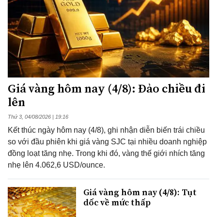
Giá vàng hôm nay (4/8): Đảo chiều đi
lên
Thứ 3, 04/08/2026 | 19:16
Kết thúc ngày hôm nay (4/8), ghi nhận diễn biến trái chiều
so với đầu phiên khi giá vàng SJC tại nhiều doanh nghiệp
đồng loạt tăng nhẹ. Trong khi đó, vàng thế giới nhích tăng
nhẹ lên 4.062,6 USD/ounce.
Giá vàng hôm nay (4/8): Tụt
dốc về mức thấp