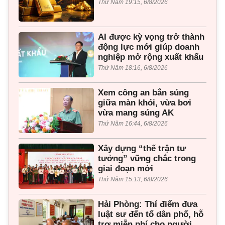
Thứ Năm 19:15, 6/8/2026
AI được kỳ vọng trở thành
động lực mới giúp doanh
nghiệp mở rộng xuất khẩu
Thứ Năm 18:16, 6/8/2026
Xem công an bắn súng
giữa màn khói, vừa bơi
vừa mang súng AK
Thứ Năm 16:44, 6/8/2026
Xây dựng “thế trận tư
tưởng” vững chắc trong
giai đoạn mới
Thứ Năm 15:13, 6/8/2026
Hải Phòng: Thí điểm đưa
luật sư đến tổ dân phố, hỗ
trợ miễn phí cho người