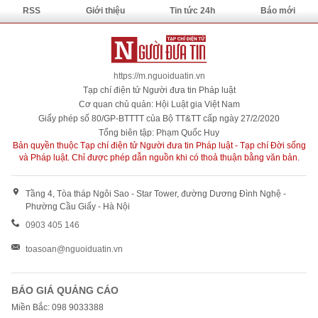
RSS
Giới thiệu
Tin tức 24h
Báo mới
https://m.nguoiduatin.vn
Tạp chí điện tử Người đưa tin Pháp luật
Cơ quan chủ quản: Hội Luật gia Việt Nam
Giấy phép số 80/GP-BTTTT của Bộ TT&TT cấp ngày 27/2/2020
Tổng biên tập: Phạm Quốc Huy
Bản quyền thuộc Tạp chí điện tử Người đưa tin Pháp luật - Tạp chí Đời sống
và Pháp luật. Chỉ được phép dẫn nguồn khi có thoả thuận bằng văn bản.
Tầng 4, Tòa tháp Ngôi Sao - Star Tower, đường Dương Đình Nghệ -
Phường Cầu Giấy - Hà Nội
0903 405 146
toasoan@nguoiduatin.vn
BÁO GIÁ QUẢNG CÁO
Miền Bắc: 098 9033388