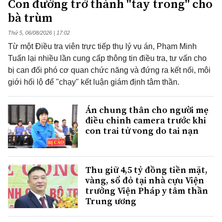
Con đường trở thành "tay trong" cho
bà trùm
Thứ 5, 06/08/2026 | 17:02
Từ một Điều tra viên trực tiếp thụ lý vụ án, Phạm Minh
Tuấn lại nhiều lần cung cấp thông tin điều tra, tư vấn cho
bị can đối phó cơ quan chức năng và đứng ra kết nối, môi
giới hối lộ để "chạy" kết luận giám định tâm thần.
Án chung thân cho người mẹ
điều chỉnh camera trước khi
con trai tử vong do tai nạn
Thu giữ 4,5 tỷ đồng tiền mặt,
vàng, sổ đỏ tại nhà cựu Viện
trưởng Viện Pháp y tâm thần
Trung ương