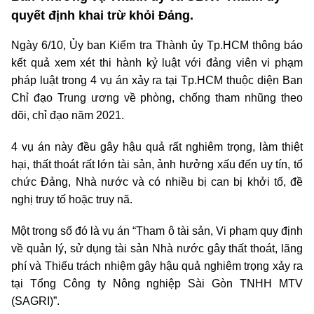
quyết định khai trừ khỏi Đảng.
Ngày 6/10, Ủy ban Kiểm tra Thành ủy Tp.HCM thông báo
kết quả xem xét thi hành kỷ luật với đảng viên vi phạm
pháp luật trong 4 vụ án xảy ra tại Tp.HCM thuộc diện Ban
Chỉ đạo Trung ương về phòng, chống tham nhũng theo
dõi, chỉ đạo năm 2021.
4 vụ án này đều gây hậu quả rất nghiêm trọng, làm thiệt
hại, thất thoát rất lớn tài sản, ảnh hưởng xấu đến uy tín, tổ
chức Đảng, Nhà nước và có nhiều bị can bị khởi tố, đề
nghị truy tố hoặc truy nã.
Một trong số đó là vụ án “Tham ô tài sản, Vi phạm quy định
về quản lý, sử dụng tài sản Nhà nước gây thất thoát, lãng
phí và Thiếu trách nhiệm gây hậu quả nghiêm trọng xảy ra
tại Tổng Công ty Nông nghiệp Sài Gòn TNHH MTV
(SAGRI)”.