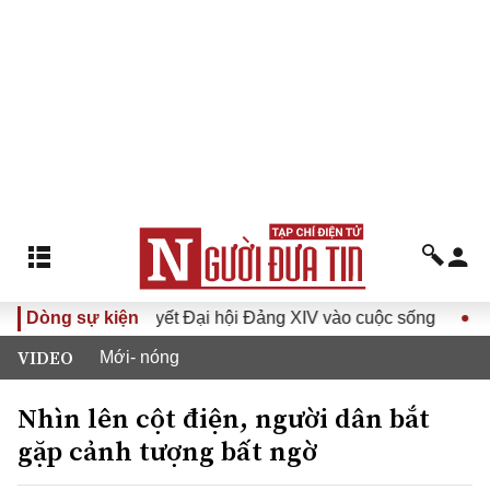
Đưa Nghị quyết Đại hội Đảng XIV vào cuộc sống
Dòng sự kiện
Hướng t
VIDEO
Mới- nóng
Nhìn lên cột điện, người dân bắt
gặp cảnh tượng bất ngờ