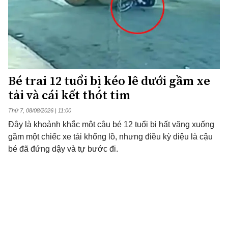
Bé trai 12 tuổi bị kéo lê dưới gầm xe
tải và cái kết thót tim
Thứ 7, 08/08/2026 | 11:00
Đây là khoảnh khắc một cậu bé 12 tuổi bị hất văng xuống
gầm một chiếc xe tải khổng lồ, nhưng điều kỳ diệu là cậu
bé đã đứng dậy và tự bước đi.
Kỳ lạ cảnh nước trong giếng
sâu liên tục "rung lắc" trong
nhiều ngày