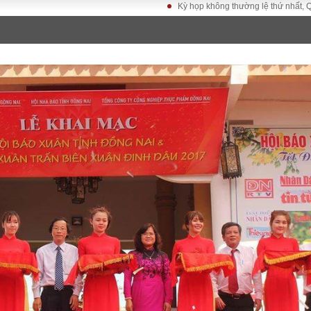
Kỳ họp không thường lệ thứ nhất, Quốc hội khó
LUẬT
KINH TẾ
XÃ HỘI
ảy pháp
Bất động sản
Dân sinh
Tài chính - Ngân
Giáo dục
luật gia
hàng
Văn hoá
ều tra
Kinh tế vĩ mô
Môi trườn
i công dân
Hồ sơ doanh
Giao thông
nghiệp
- Hình sự
Xu hướng thị
trường
Tiêu dùng và dư
luận
Công nghệ
US