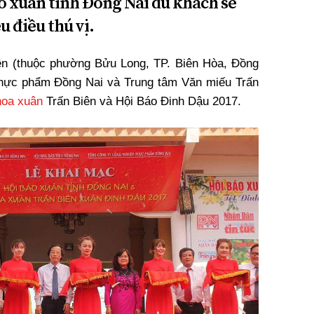
áo xuân tỉnh Đồng Nai du khách sẽ
 điều thú vị.
iên (thuộc phường Bửu Long, TP. Biên Hòa, Đồng
thực phẩm Đồng Nai và Trung tâm Văn miếu Trấn
hoa xuân
Trấn Biên và Hội Báo Đinh Dậu 2017.