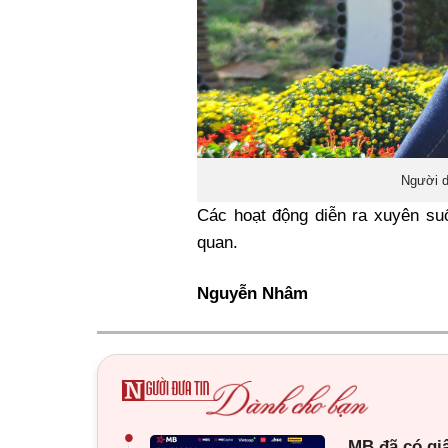
Người d
Các hoạt động diễn ra xuyên su
quan.
Nguyễn Nhâm
•
MB đã có gi