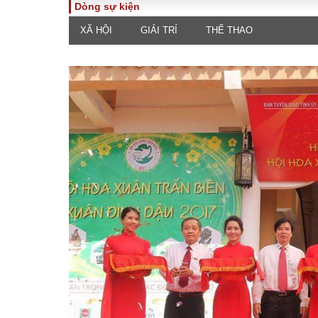
Dòng sự kiện
XÃ HỘI
GIẢI TRÍ
THỂ THAO
TOÀN CẢNH
PHÁP 
Tiêu điểm
Dòng ch
luật
Chính sách
Góc nhìn 
Sự kiện
Hồ sơ đi
Đối thoại
Tiếng nó
Thế giới
An ninh 
ĐA CHIỀU
INFOC
Quan điểm