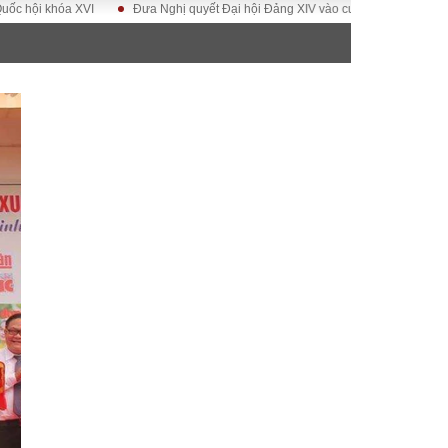
a XVI
Đưa Nghị quyết Đại hội Đảng XIV vào cuộc sống
Hướng tới Đại
ĐỜI SỐNG
Gia đình
Sức khỏe
Cần biết
g
Cộng đồng mạng
 – Đô thị