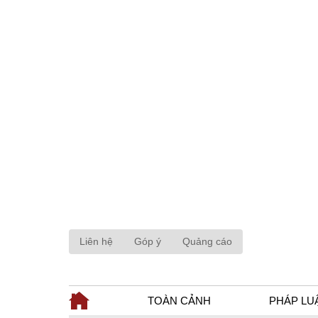
Liên hệ
Góp ý
Quảng cáo
TOÀN CẢNH
PHÁP LU