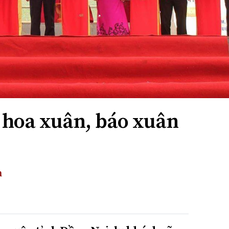
 hoa xuân, báo xuân
m