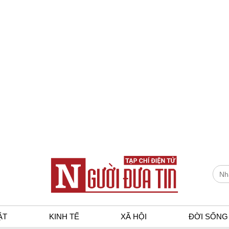
ẬT
KINH TẾ
XÃ HỘI
ĐỜI SỐNG