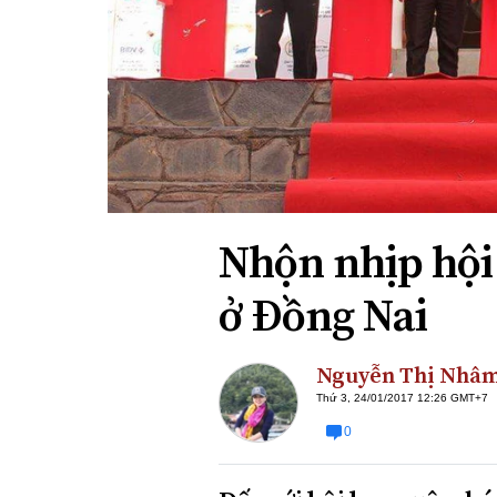
Xi nhan Trái Phải
Bạn đọc viết
Nhộn nhịp hội
ở Đồng Nai
Nguyễn Thị Nhâ
Thứ 3, 24/01/2017 12:26 GMT+7
0