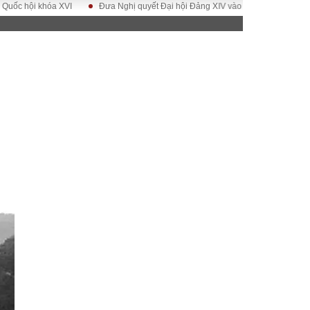
hội khóa XVI
Đưa Nghị quyết Đại hội Đảng XIV vào cuộc sống
Hướng 
ĐỜI SỐNG
Gia đình
Sức khỏe
Cần biết
g
Cộng đồng mạng
 – Đô thị