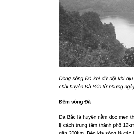
Dòng sông Đà khi dữ dội khi dị
chài huyện Đà Bắc từ những ngà
Đêm sông Đà
Đà Bắc là huyện nằm dọc men th
lị cách trung tâm thành phố 12k
gần 200km. Bên kia sông là các 