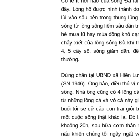
Có lẽ ít nơi nào của sông Đà lạ
đây. Lòng hồ được hình thành do
lùi vào sâu bên trong thung lũng
sóng từ lòng sông liếm sâu dần t
hè mưa lũ hay mùa đông khô cạn,
chảy xiết của lòng sông Đà khi 
4, 5 cây số, sóng giảm dần, đế
thường.
Dừng chân tại UBND xã Hiền Lươ
(SN 1946). Ông bảo, điều thú vị
sông. Nhà ông cũng có 4 lồng cá
từ những lồng cá và vó cá này gi
buổi tối sẽ cử cậu con trai giỏi 
một cuộc sống thật khác lạ. Đó 
khoảng 20h, sau bữa cơm thân 
nấu khiến chúng tôi ngây ngất 