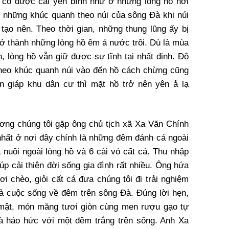
i có được cái yên bình như ở những lòng hồ nơi
 những khúc quanh theo núi của sông Đà khi núi
 tạo nên. Theo thời gian, những thung lũng ấy bị
rở thành những lòng hồ êm ả nước trôi. Dù là mùa
 lòng hồ vẫn giữ được sự tĩnh tại nhất định. Độ
theo khúc quanh núi vào đến hồ cách chừng cũng
n giáp khu dân cư thì mặt hồ trở nên yên ả lạ
ng chúng tôi gặp ông chủ tịch xã Xa Văn Chính
 nhất ở nơi đây chính là những đêm đánh cá ngoài
 nuôi ngoài lòng hồ và 6 cái vó cất cá. Thu nhập
úp cải thiện đời sống gia đình rất nhiều. Ông hứa
bơi chèo, giỏi cất cá đưa chúng tôi đi trải nghiệm
là cuộc sống về đêm trên sông Đà. Đúng lời hẹn,
mật, món măng tươi giòn cùng men rượu gạo tự
và háo hức với một đêm trắng trên sông. Anh Xa