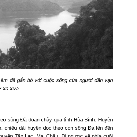
u êm đã gắn bó với cuộc sống của người dân vạn
y xa xưa
eo sông Đà đoạn chảy qua tỉnh Hòa Bình. Huyện
m, chiều dài huyện dọc theo con sông Đà lên đến
huyện Tân Lạc, Mai Châu. Đi ngược về phía cuối