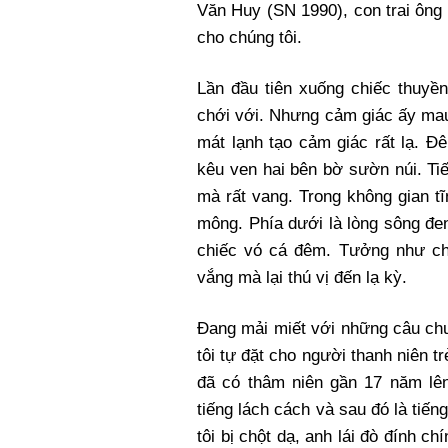
Văn Huy (SN 1990), con trai ông 
cho chúng tôi.
Lần đầu tiên xuống chiếc thuyền
chới với. Nhưng cảm giác ấy mau
mát lạnh tạo cảm giác rất lạ. Đ
kêu ven hai bên bờ sườn núi. Ti
mà rất vang. Trong không gian tĩ
mông. Phía dưới là lòng sông đe
chiếc vó cá đêm. Tưởng như ch
vắng mà lại thú vị đến lạ kỳ.
Đang mải miết với những câu chu
tôi tự đặt cho người thanh niên t
đã có thâm niên gần 17 năm lênh
tiếng lách cách và sau đó là tiến
tôi bị chột dạ, anh lái đò đính c