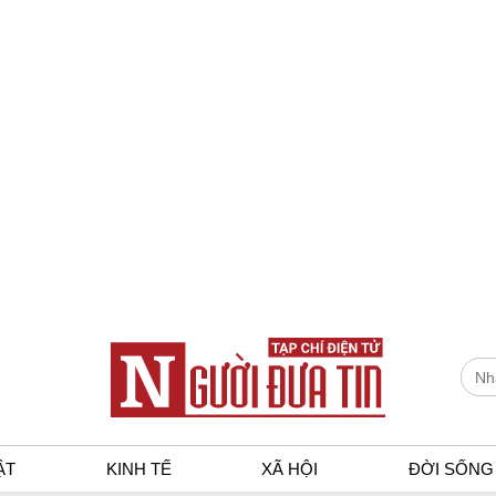
ẬT
KINH TẾ
XÃ HỘI
ĐỜI SỐNG