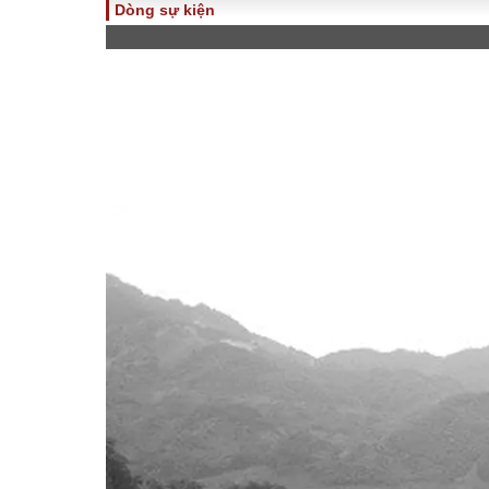
Dòng sự kiện
TOÀN CẢNH
PHÁP 
Tiêu điểm
Dòng ch
luật
Chính sách
Góc nhìn 
Sự kiện
Hồ sơ đi
Đối thoại
Tiếng nó
Thế giới
An ninh 
ĐA CHIỀU
INFOC
Quan điểm