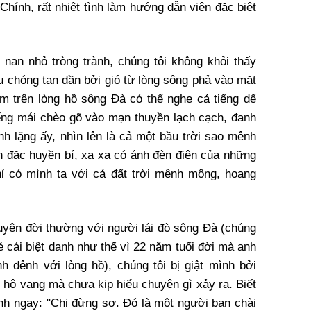
Chính, rất nhiệt tình làm hướng dẫn viên đặc biệt
 nan nhỏ tròng trành, chúng tôi không khỏi thấy
 chóng tan dần bởi gió từ lòng sông phả vào mặt
êm trên lòng hồ sông Đà có thể nghe cả tiếng dế
ếng mái chèo gõ vào mạn thuyền lạch cạch, đanh
nh lặng ấy, nhìn lên là cả một bầu trời sao mênh
n đặc huyền bí, xa xa có ánh đèn điện của những
ỉ có mình ta với cả đất trời mênh mông, hoang
yện đời thường với người lái đò sông Đà (chúng
rẻ cái biệt danh như thế vì 22 năm tuổi đời mà anh
 đênh với lòng hồ), chúng tôi bị giật mình bởi
g hô vang mà chưa kịp hiểu chuyện gì xảy ra. Biết
hính ngay: "Chị đừng sợ. Đó là một người bạn chài