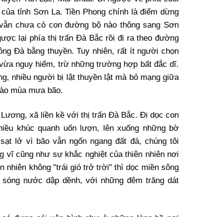
 của tỉnh Sơn La. Tiền Phong chính là điểm dừng
 vẫn chưa có con đường bộ nào thông sang Sơn
ược lại phía thị trấn Đà Bắc rồi đi ra theo đường
ng Đà bằng thuyền. Tuy nhiên, rất ít người chọn
 vừa nguy hiểm, trừ những trường hợp bất đắc dĩ.
ng, nhiều người bị lật thuyền lật mà bỏ mạng giữa
 vào mùa mưa bão.
Lương, xã liền kề với thị trấn Đà Bắc. Đi dọc con
hiều khúc quanh uốn lượn, lên xuống những bờ
sạt lở vì bão vẫn ngổn ngang đất đá, chúng tôi
vĩ cũng như sự khắc nghiệt của thiên nhiên nơi
 nhiên không "trái gió trở trời" thì dọc miền sông
i sóng nước dập dềnh, với những đêm trăng dát