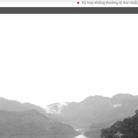
Kỳ họp không thường lệ thứ nhất, Quốc 
LUẬT
KINH TẾ
XÃ HỘI
ảy pháp
Bất động sản
Dân sinh
Tài chính - Ngân
Giáo dục
luật gia
hàng
Văn hoá
ều tra
Kinh tế vĩ mô
Môi trườn
i công dân
Hồ sơ doanh
Giao thông
nghiệp
- Hình sự
Xu hướng thị
trường
Tiêu dùng và dư
luận
Công nghệ
US