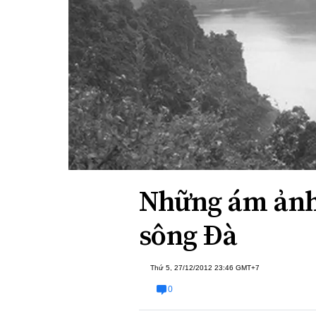
Xi nhan Trái Phải
Bạn đọc viết
Những ám ảnh 
sông Đà
Thứ 5, 27/12/2012 23:46 GMT+7
0