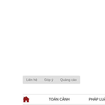
Liên hệ
Góp ý
Quảng cáo
TOÀN CẢNH
PHÁP LU