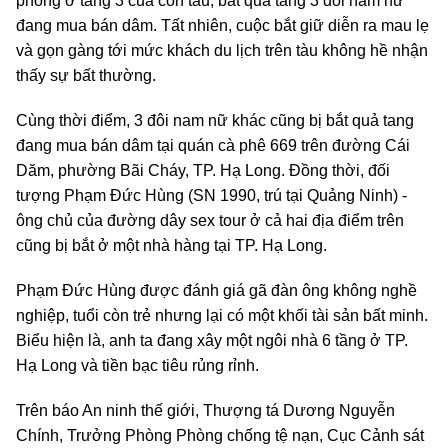
phòng ở tầng 3 của con tàu, bắt quả tang 3 đôi nam nữ
đang mua bán dâm. Tất nhiên, cuộc bắt giữ diễn ra mau lẹ
và gọn gàng tới mức khách du lịch trên tàu không hề nhận
thấy sự bất thường.
Cùng thời điểm, 3 đôi nam nữ khác cũng bị bắt quả tang
đang mua bán dâm tại quán cà phê 669 trên đường Cái
Dăm, phường Bãi Cháy, TP. Hạ Long. Đồng thời, đối
tượng Phạm Đức Hùng (SN 1990, trú tại Quảng Ninh) -
ông chủ của đường dây sex tour ở cả hai địa điểm trên
cũng bị bắt ở một nhà hàng tại TP. Hạ Long.
Phạm Đức Hùng được đánh giá gã đàn ông không nghề
nghiệp, tuổi còn trẻ nhưng lại có một khối tài sản bất minh.
Biểu hiện là, anh ta đang xây một ngôi nhà 6 tầng ở TP.
Hạ Long và tiền bạc tiêu rủng rỉnh.
Trên báo An ninh thế giới, Thượng tá Dương Nguyễn
Chính, Trưởng Phòng Phòng chống tệ nạn, Cục Cảnh sát