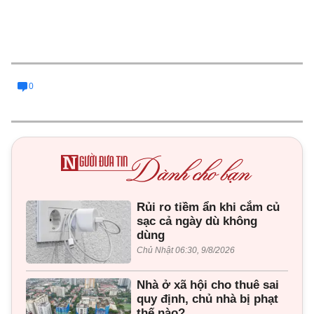
0
Rủi ro tiềm ẩn khi cắm củ
sạc cả ngày dù không
dùng
Chủ Nhật 06:30, 9/8/2026
Nhà ở xã hội cho thuê sai
quy định, chủ nhà bị phạt
thế nào?