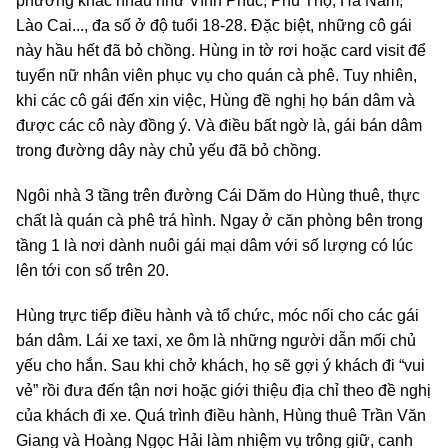
phương khác nhau như Vĩnh Phúc, Phú Thọ, Hà Nam,
Lào Cai..., đa số ở độ tuổi 18-28. Đặc biệt, những cô gái
này hầu hết đã bỏ chồng. Hùng in tờ rơi hoặc card visit để
tuyển nữ nhân viên phục vụ cho quán cà phê. Tuy nhiên,
khi các cô gái đến xin việc, Hùng đề nghị họ bán dâm và
được các cô này đồng ý. Và điều bất ngờ là, gái bán dâm
trong đường dây này chủ yếu đã bỏ chồng.
Ngôi nhà 3 tầng trên đường Cái Dăm do Hùng thuê, thực
chất là quán cà phê trá hình. Ngay ở căn phòng bên trong
tầng 1 là nơi dành nuôi gái mại dâm với số lượng có lúc
lên tới con số trên 20.
Hùng trực tiếp điều hành và tổ chức, móc nối cho các gái
bán dâm. Lái xe taxi, xe ôm là những người dẫn mối chủ
yếu cho hắn. Sau khi chở khách, họ sẽ gợi ý khách đi “vui
vẻ” rồi đưa đến tận nơi hoặc giới thiệu địa chỉ theo đề nghị
của khách đi xe. Quá trình điều hành, Hùng thuê Trần Văn
Giang và Hoàng Ngọc Hải làm nhiệm vụ trông giữ, canh