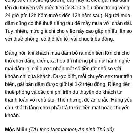
lên du thuyền với mức tiền từ 8-10 triệu đồng trong vòng
24 giờ (từ 12h hôm trước đến 12h hôm sau). Người mua
dâm cũng có thể thuê riêng tàu để mây mưa với chân dài.
Tuy nhiên, mức giá chi cho việc này cao gấp nhiều lần so
với thuê phòng, có thể lên tới vài chục triệu đồng.
Đáng nói, khi khách mua dâm bỏ ra món tiền lớn chi cho
thú chơi đàng điếm, xa hoa thì những phụ nữ hành nghề
mại dâm lại chỉ được nhận một số tiền rất nhỏ so với
khoản chi của khách. Được biết, mỗi chuyến sex tour trên
biển, gái bán dâm được giữ lại 1-2 triệu đồng. Riêng tiền
thuê phòng và các chi phí trên du thuyền do khách tự
thanh toán với chủ tàu. Thế nhưng, để ăn chắc, Hùng yêu
cầu khách làng chơi phải trả trước tiền mặt hoặc chuyển
khoản.
Mộc Miên
(T/H theo Vietnamnet, An ninh Thủ đô)