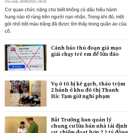
Chủ nhật, 09/08/2026 | 06:00
Cơ quan chức năng cho biết không có dấu hiệu hành
hung nào rõ ràng trên người nạn nhân. Trong khi đó, một
gói nhỏ bột màu trắng đã được tìm thấy trong quần áo của
cô.
Cảnh báo thủ đoạn giả mạo
giải chạy trẻ em để lừa đảo
Vụ ô tô bị kê gạch, tháo trộm
2 bánh ở khu đô thị Thanh
Hà: Tạm giữ nghi phạm
Bắt Trưởng ban quản lý
chung cư lừa bán nhà tái định
cư, chiếm đoạt hơn 2,1 tỷ đồng