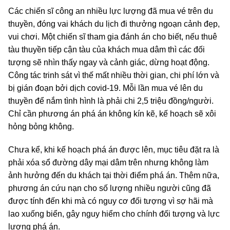
Các chiến sĩ công an nhiều lực lượng đã mua vé trên du
thuyền, đóng vai khách du lịch đi thưởng ngoạn cảnh đẹp,
vui chơi. Một chiến sĩ tham gia đánh án cho biết, nếu thuê
tàu thuyền tiếp cận tàu của khách mua dâm thì các đối
tượng sẽ nhìn thấy ngay và cảnh giác, dừng hoạt động.
Công tác trinh sát vì thế mất nhiều thời gian, chi phí lớn và
bị gián đoạn bởi dịch covid-19. Mỗi lần mua vé lên du
thuyền để nắm tình hình là phải chi 2,5 triệu đồng/người.
Chỉ cần phương án phá án không kín kẽ, kế hoạch sẽ xôi
hỏng bỏng không.
Chưa kể, khi kế hoạch phá án được lên, mục tiêu đặt ra là
phải xóa sổ đường dây mại dâm trên nhưng không làm
ảnh hưởng đến du khách tại thời điểm phá án. Thêm nữa,
phương án cứu nạn cho số lượng nhiều người cũng đã
được tính đến khi mà có nguy cơ đối tượng vì sợ hãi mà
lao xuống biển, gây nguy hiểm cho chính đối tượng và lực
lượng phá án.