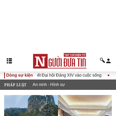
ưa Nghị quyết Đại hội Đảng XIV vào cuộc sống
Dòng sự kiện
Hướng tới
PHÁP LUẬT
An ninh - Hình sự