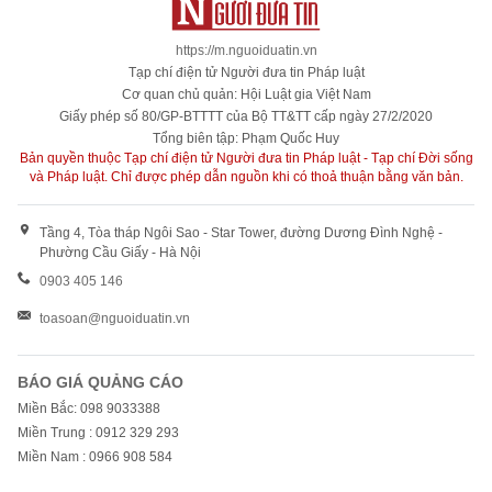
https://m.nguoiduatin.vn
Tạp chí điện tử Người đưa tin Pháp luật
Cơ quan chủ quản: Hội Luật gia Việt Nam
Giấy phép số 80/GP-BTTTT của Bộ TT&TT cấp ngày 27/2/2020
Tổng biên tập: Phạm Quốc Huy
Bản quyền thuộc Tạp chí điện tử Người đưa tin Pháp luật - Tạp chí Đời sống
và Pháp luật. Chỉ được phép dẫn nguồn khi có thoả thuận bằng văn bản.
Tầng 4, Tòa tháp Ngôi Sao - Star Tower, đường Dương Đình Nghệ -
Phường Cầu Giấy - Hà Nội
0903 405 146
toasoan@nguoiduatin.vn
BÁO GIÁ QUẢNG CÁO
Miền Bắc: 098 9033388
Miền Trung : 0912 329 293
Miền Nam : 0966 908 584