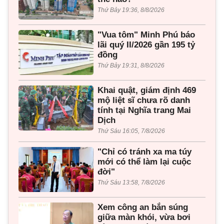
Thứ Bảy 19:36, 8/8/2026
"Vua tôm" Minh Phú báo
lãi quý II/2026 gần 195 tỷ
đồng
Thứ Bảy 19:31, 8/8/2026
Khai quật, giám định 469
mộ liệt sĩ chưa rõ danh
tính tại Nghĩa trang Mai
Dịch
Thứ Sáu 16:05, 7/8/2026
"Chỉ có tránh xa ma túy
mới có thể làm lại cuộc
đời"
Thứ Sáu 13:58, 7/8/2026
Xem công an bắn súng
giữa màn khói, vừa bơi