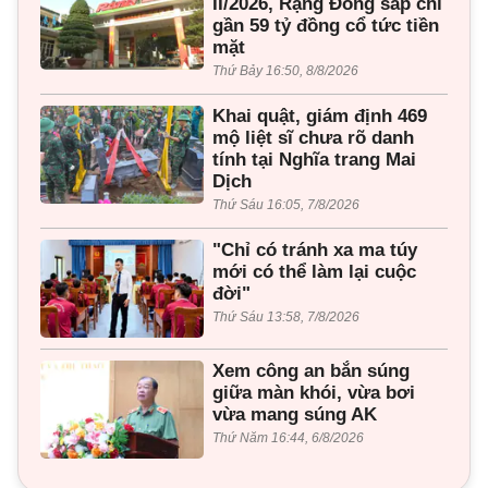
II/2026, Rạng Đông sắp chi
gần 59 tỷ đồng cổ tức tiền
mặt
Thứ Bảy 16:50, 8/8/2026
Khai quật, giám định 469
mộ liệt sĩ chưa rõ danh
tính tại Nghĩa trang Mai
Dịch
Thứ Sáu 16:05, 7/8/2026
"Chỉ có tránh xa ma túy
mới có thể làm lại cuộc
đời"
Thứ Sáu 13:58, 7/8/2026
Xem công an bắn súng
giữa màn khói, vừa bơi
vừa mang súng AK
Thứ Năm 16:44, 6/8/2026