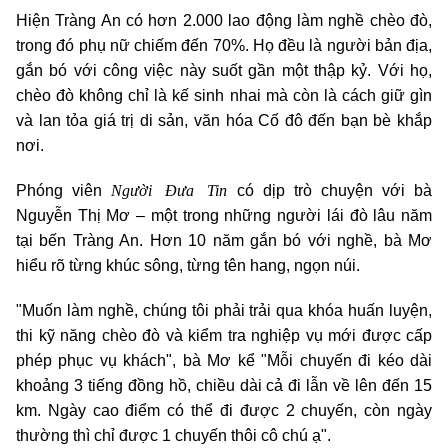
Hiện Tràng An có hơn 2.000 lao động làm nghề chèo đò,
trong đó phụ nữ chiếm đến 70%. Họ đều là người bản địa,
gắn bó với công việc này suốt gần một thập kỷ. Với họ,
chèo đò không chỉ là kế sinh nhai mà còn là cách giữ gìn
và lan tỏa giá trị di sản, văn hóa Cố đô đến bạn bè khắp
nơi.
Người Đưa Tin
Phóng viên
có dịp trò chuyện với bà
Nguyễn Thị Mơ – một trong những người lái đò lâu năm
tại bến Tràng An. Hơn 10 năm gắn bó với nghề, bà Mơ
hiểu rõ từng khúc sông, từng tên hang, ngọn núi.
"Muốn làm nghề, chúng tôi phải trải qua khóa huấn luyện,
thi kỹ năng chèo đò và kiểm tra nghiệp vụ mới được cấp
phép phục vụ khách", bà Mơ kể "Mỗi chuyến đi kéo dài
khoảng 3 tiếng đồng hồ, chiều dài cả đi lẫn về lên đến 15
km. Ngày cao điểm có thể đi được 2 chuyến, còn ngày
thường thì chỉ được 1 chuyến thôi cô chú ạ".