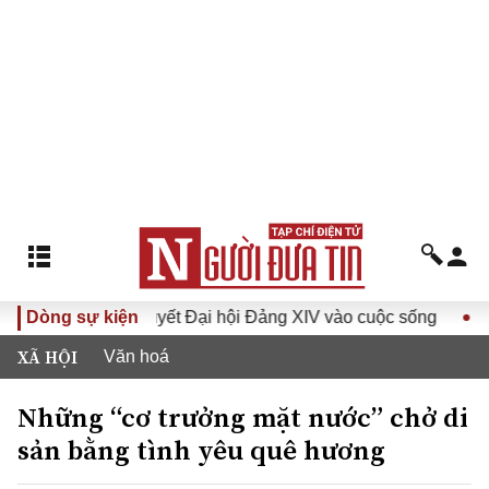
 Nghị quyết Đại hội Đảng XIV vào cuộc sống
Dòng sự kiện
Hướng tới Đ
XÃ HỘI
Văn hoá
Những “cơ trưởng mặt nước” chở di
sản bằng tình yêu quê hương