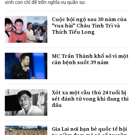
sinh con chỉ để trốn nghĩa vụ quân sự.
Cuộc hội ngộ sau 30 năm của
"vua hài" Châu Tinh Trì và
Thích Tiểu Long
MC Trấn Thành khổ sở vì một
căn bệnh suốt 39 năm
Xót xa một cầu thủ 24 tuổi bị
sét đánh tử vong khi đang thi
đấu
Gia Lai nơi bạn bè quốc tế hội