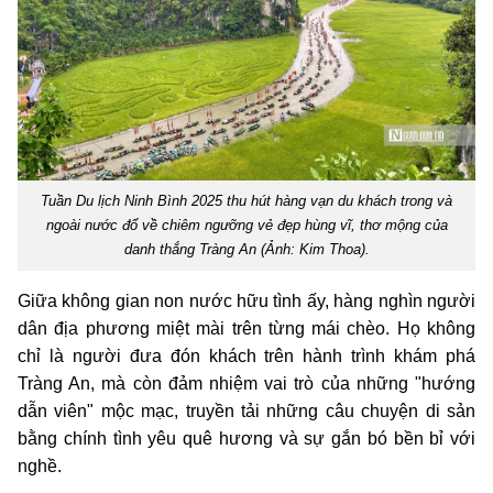
Tuần Du lịch Ninh Bình 2025 thu hút hàng vạn du khách trong và
ngoài nước đổ về chiêm ngưỡng vẻ đẹp hùng vĩ, thơ mộng của
danh thắng Tràng An (Ảnh: Kim Thoa).
Giữa không gian non nước hữu tình ấy, hàng nghìn người
dân địa phương miệt mài trên từng mái chèo. Họ không
chỉ là người đưa đón khách trên hành trình khám phá
Tràng An, mà còn đảm nhiệm vai trò của những "hướng
dẫn viên" mộc mạc, truyền tải những câu chuyện di sản
bằng chính tình yêu quê hương và sự gắn bó bền bỉ với
nghề.