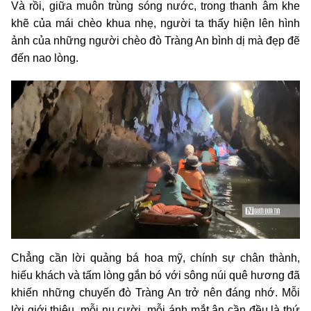
Và rồi, giữa muôn trùng sóng nước, trong thanh âm khe
khẽ của mái chèo khua nhẹ, người ta thấy hiện lên hình
ảnh của những người chèo đò Tràng An bình dị mà đẹp đẽ
đến nao lòng.
Chẳng cần lời quảng bá hoa mỹ, chính sự chân thành,
hiếu khách và tấm lòng gắn bó với sông núi quê hương đã
khiến những chuyến đò Tràng An trở nên đáng nhớ. Mỗi
lời giới thiệu, mỗi nụ cười, mỗi ánh mắt ân cần đều là thứ