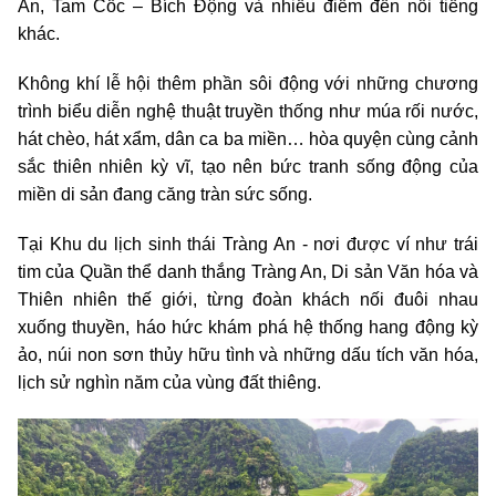
An, Tam Cốc – Bích Động và nhiều điểm đến nổi tiếng
khác.
Không khí lễ hội thêm phần sôi động với những chương
trình biểu diễn nghệ thuật truyền thống như múa rối nước,
hát chèo, hát xẩm, dân ca ba miền… hòa quyện cùng cảnh
sắc thiên nhiên kỳ vĩ, tạo nên bức tranh sống động của
miền di sản đang căng tràn sức sống.
Tại Khu du lịch sinh thái Tràng An - nơi được ví như trái
tim của Quần thể danh thắng Tràng An, Di sản Văn hóa và
Thiên nhiên thế giới, từng đoàn khách nối đuôi nhau
xuống thuyền, háo hức khám phá hệ thống hang động kỳ
ảo, núi non sơn thủy hữu tình và những dấu tích văn hóa,
lịch sử nghìn năm của vùng đất thiêng.