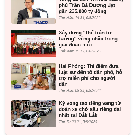
phú Trần Bá Dương đạt
gần 235.000 tỷ đồng
Thứ Năm 14:34, 6/8/2026
Xây dựng “thế trận tư
tưởng” vững chắc trong
giai đoạn mới
Thứ Năm 15:13, 6/8/2026
Hải Phòng: Thí điểm đưa
luật sư đến tổ dân phố, hỗ
trợ miễn phí cho người
dân
Thứ Năm 08:39, 6/8/2026
Kỳ vọng tạo tiếng vang từ
đoàn xe chở sầu riêng dài
nhất tại Đắk Lắk
Thứ Tư 20:21, 5/8/2026