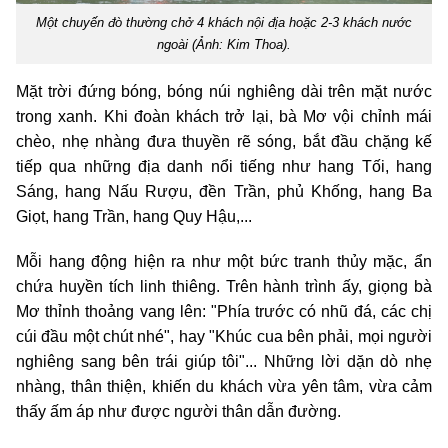
Một chuyến đò thường chở 4 khách nội địa hoặc 2-3 khách nước
ngoài (Ảnh: Kim Thoa).
Mặt trời đứng bóng, bóng núi nghiêng dài trên mặt nước
trong xanh. Khi đoàn khách trở lại, bà Mơ vội chỉnh mái
chèo, nhẹ nhàng đưa thuyền rẽ sóng, bắt đầu chặng kế
tiếp qua những địa danh nổi tiếng như hang Tối, hang
Sáng, hang Nấu Rượu, đền Trần, phủ Khống, hang Ba
Giọt, hang Trần, hang Quy Hậu,...
Mỗi hang động hiện ra như một bức tranh thủy mặc, ẩn
chứa huyền tích linh thiêng. Trên hành trình ấy, giọng bà
Mơ thỉnh thoảng vang lên: "Phía trước có nhũ đá, các chị
cúi đầu một chút nhé", hay "Khúc cua bên phải, mọi người
nghiêng sang bên trái giúp tôi"... Những lời dặn dò nhẹ
nhàng, thân thiện, khiến du khách vừa yên tâm, vừa cảm
thấy ấm áp như được người thân dẫn đường.