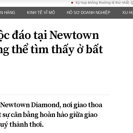
Kỳ họp không thường lệ thứ nhất, Quốc hội kh
ÂN HÀNG
KINH TẾ VĨ MÔ
HỒ SƠ DOANH NGHIỆP
XU H
LUẬT
KINH TẾ
XÃ HỘI
ảy pháp
Bất động sản
Dân sinh
ộc đáo tại Newtown
Tài chính - Ngân
Giáo dục
luật gia
hàng
Văn hoá
 thể tìm thấy ở bất
ều tra
Kinh tế vĩ mô
Môi trườn
i công dân
Hồ sơ doanh
Giao thông
nghiệp
- Hình sự
Xu hướng thị
trường
Tiêu dùng và dư
luận
Công nghệ
ở Newtown Diamond, nơi giao thoa
t sự cân bằng hoàn hảo giữa giao
US
uý thảnh thơi.