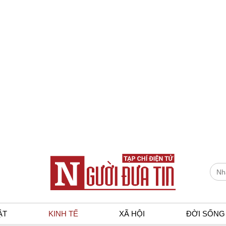
ẬT
KINH TẾ
XÃ HỘI
ĐỜI SỐNG