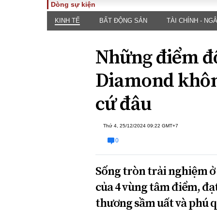
Dòng sự kiện
KINH TẾ
BẤT ĐỘNG SẢN
TÀI CHÍNH - NG
TOÀN CẢNH
PHÁP 
Tiêu điểm
Dòng ch
Những điểm đ
luật
Chính sách
Góc nhìn 
Sự kiện
Diamond không
Hồ sơ đi
Đối thoại
Tiếng nó
cứ đâu
Thế giới
An ninh 
Thứ 4, 25/12/2024 09:22 GMT+7
0
Sống tròn trải nghiệm 
của 4 vùng tâm điểm, đạ
ĐA CHIỀU
INFOC
thương sầm uất và phú q
Quan điểm