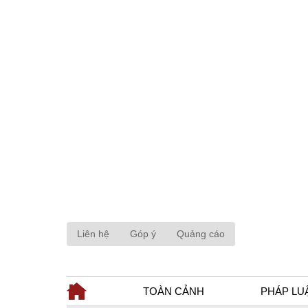
Liên hệ
Góp ý
Quảng cáo
TOÀN CẢNH
PHÁP LU