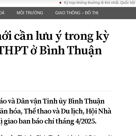
Kỳ họp không thường lệ thứ nhất, Quốc hội khóa XVI
OÁ
MÔI TRƯỜNG
GIAO THÔNG – ĐÔ THỊ
LUẬT
KINH TẾ
XÃ HỘI
ảy pháp
Bất động sản
Dân sinh
i cần lưu ý trong kỳ
Tài chính - Ngân
Giáo dục
luật gia
hàng
Văn hoá
p THPT ở Bình Thuận
ều tra
Kinh tế vĩ mô
Môi trườn
i công dân
Hồ sơ doanh
Giao thông
nghiệp
- Hình sự
Xu hướng thị
trường
Tiêu dùng và dư
luận
iáo và Dân vận Tỉnh ủy Bình Thuận
Công nghệ
Văn hóa, Thể thao và Du lịch, Hội Nhà
ị giao ban báo chí tháng 4/2025.
US