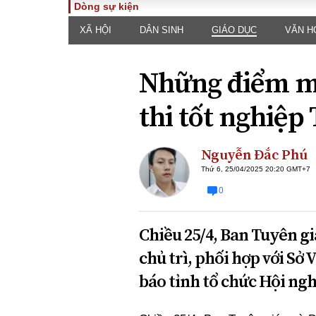
Dòng sự kiện
XÃ HỘI
DÂN SINH
GIÁO DỤC
VĂN H
TOÀN CẢNH
PHÁP 
Tiêu điểm
Dòng ch
Những điểm mớ
luật
Chính sách
Góc nhìn 
Sự kiện
thi tốt nghiệ
Hồ sơ đi
Đối thoại
Tiếng nó
Thế giới
Nguyễn Đắc Phú
An ninh 
Thứ 6, 25/04/2025 20:20 GMT+7
0
Chiều 25/4, Ban Tuyên g
chủ trì, phối hợp với Sở 
báo tỉnh tổ chức Hội ngh
ĐA CHIỀU
INFOC
Quan điểm