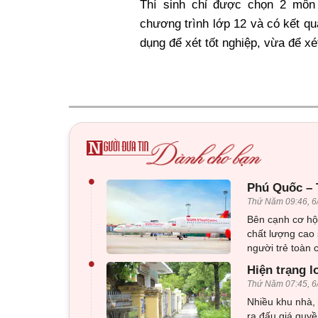
Thí sinh chỉ được chọn 2 môn
chương trình lớp 12 và có kết q
dụng để xét tốt nghiệp, vừa để x
•
Phú Quốc – 
Thứ Năm 09:46, 6
Bên cạnh cơ hộ
chất lượng cao
người trẻ toàn 
•
Hiện trạng l
Thứ Năm 07:45, 6
Nhiều khu nhà, 
ra đấu giá quyề