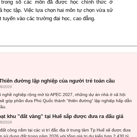
 trong số các môn đã được học chính thức ở
uả học tập. Việc lựa chọn hai môn tự chọn vừa sử
ét tuyển vào các trường đại học, cao đẳng.
Thiên đường lập nghiệp của người trẻ toàn cầu
/8/2026
i nghề nghiệp rộng mở từ APEC 2027, những dự án nhà ở xã hội
 sẽ góp phần đưa Phú Quốc thành “thiên đường” lập nghiệp hấp dẫn
cầu.
oạt khu "đất vàng" tại Huế sắp được đưa ra đấu giá
/8/2026
đất công nằm tại các vị trí đắc địa ở trung tâm Tp.Huế sẽ được đưa
n sử dụng đất trong năm 2026 với tổng giá trị dự kiến hơn 2.430 tỷ