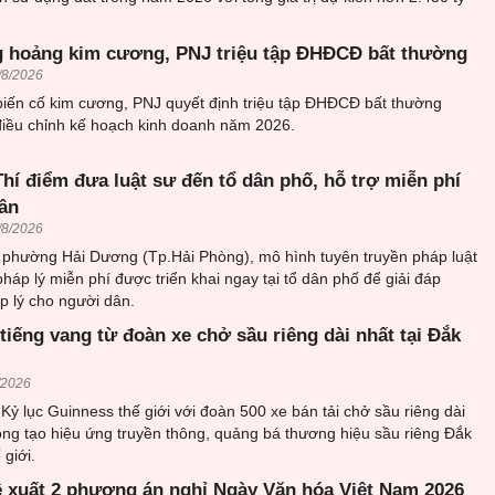
 hoảng kim cương, PNJ triệu tập ĐHĐCĐ bất thường
/8/2026
biến cố kim cương, PNJ quyết định triệu tập ĐHĐCĐ bất thường
iều chỉnh kế hoạch kinh doanh năm 2026.
hí điểm đưa luật sư đến tổ dân phố, hỗ trợ miễn phí
ân
/8/2026
i phường Hải Dương (Tp.Hải Phòng), mô hình tuyên truyền pháp luật
pháp lý miễn phí được triển khai ngay tại tổ dân phố để giải đáp
 lý cho người dân.
tiếng vang từ đoàn xe chở sầu riêng dài nhất tại Đắk
/2026
 Kỷ lục Guinness thế giới với đoàn 500 xe bán tải chở sầu riêng dài
ọng tạo hiệu ứng truyền thông, quảng bá thương hiệu sầu riêng Đắk
 giới.
ề xuất 2 phương án nghỉ Ngày Văn hóa Việt Nam 2026