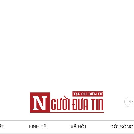
ẬT
KINH TẾ
XÃ HỘI
ĐỜI SỐNG