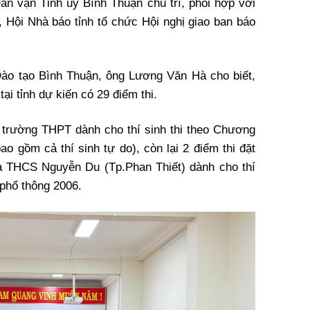
ân vận Tỉnh ủy Bình Thuận chủ trì, phối hợp với
, Hội Nhà báo tỉnh tổ chức Hội nghị giao ban báo
ào tạo Bình Thuận, ông Lương Văn Hà cho biết,
ại tỉnh dự kiến có 29 điểm thi.
ác trường THPT dành cho thí sinh thi theo Chương
ao gồm cả thí sinh tự do), còn lại 2 điểm thi đặt
 THCS Nguyễn Du (Tp.Phan Thiết) dành cho thí
 phổ thông 2006.