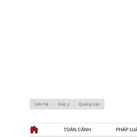
Liên hệ
Góp ý
Quảng cáo
TOÀN CẢNH
PHÁP LU