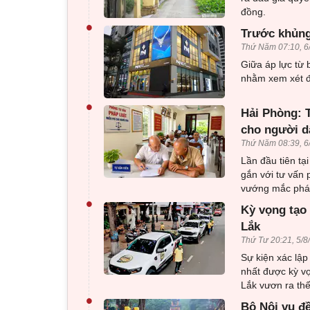
đồng.
•
Trước khủng
Thứ Năm 07:10, 6
Giữa áp lực từ 
nhằm xem xét đ
•
Hải Phòng: T
cho người d
Thứ Năm 08:39, 6
Lần đầu tiên tạ
gắn với tư vấn 
vướng mắc pháp
•
Kỳ vọng tạo 
Lắk
Thứ Tư 20:21, 5/8
Sự kiện xác lập
nhất được kỳ v
Lắk vươn ra thế
•
Bộ Nội vụ đ