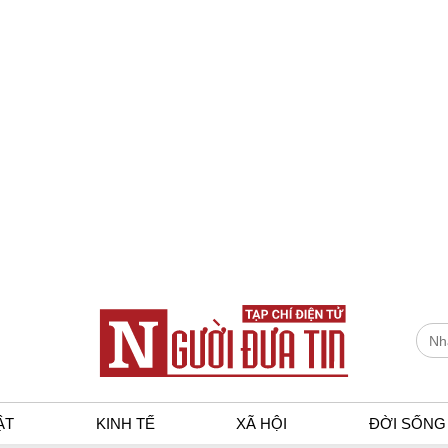
ẬT
KINH TẾ
XÃ HỘI
ĐỜI SỐNG