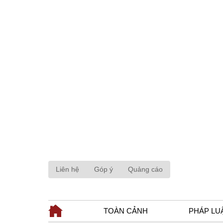
Liên hệ
Góp ý
Quảng cáo
TOÀN CẢNH
PHÁP LU