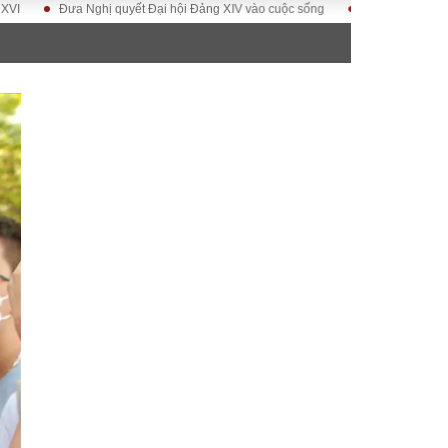
Đưa Nghị quyết Đại hội Đảng XIV vào cuộc sống
Hướng tới Đại hội đại bi
ĐỜI SỐNG
Gia đình
Sức khỏe
Cần biết
g
Cộng đồng mạng
 – Đô thị