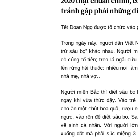
2020 thật chuẩn chỉnh, c
tránh gặp phải những đ
Tết Đoan Ngọ được tổ chức vào g
Trong ngày này, người dân Việt 
trừ sâu bọ” khác nhau. Người 
cỗ cúng tổ tiên; treo lá ngải cứ
lên rừng hái thuốc; nhiều nơi làm
nhà mẹ, nhà vợ…
Người miền Bắc thì diệt sâu bọ
ngay khi vừa thức dậy. Vào tr
cho ăn một chút hoa quả, rượu n
ngực, vào rốn để diệt sâu bọ. S
vệ sinh cá nhân. Với người lớ
xuống đất mà phải súc miệng 3 l