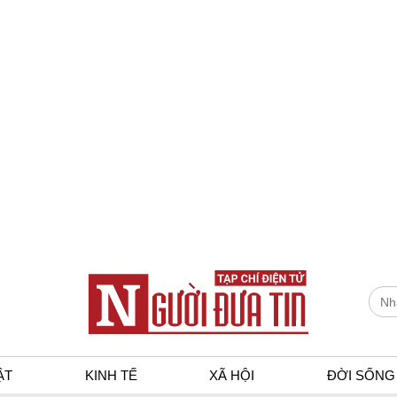
ẬT
KINH TẾ
XÃ HỘI
ĐỜI SỐNG