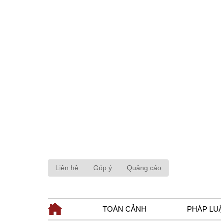
Liên hệ
Góp ý
Quảng cáo
TOÀN CẢNH
PHÁP LU