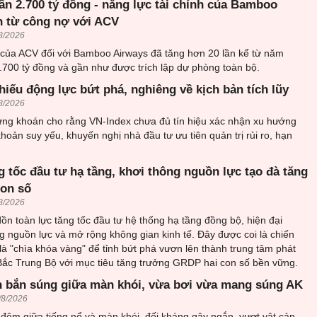
ần 2.700 tỷ đồng - năng lực tài chính của Bamboo
n từ công nợ với ACV
8/2026
 của ACV đối với Bamboo Airways đã tăng hơn 20 lần kể từ năm
.700 tỷ đồng và gần như được trích lập dự phòng toàn bộ.
hiếu động lực bứt phá, nghiêng về kịch bản tích lũy
8/2026
ứng khoán cho rằng VN-Index chưa đủ tín hiệu xác nhận xu hướng
khoản suy yếu, khuyến nghị nhà đầu tư ưu tiên quản trị rủi ro, hạn
 tốc đầu tư hạ tầng, khơi thông nguồn lực tạo đà tăng
con số
8/2026
n toàn lực tăng tốc đầu tư hệ thống hạ tầng đồng bộ, hiện đại
 nguồn lực và mở rộng không gian kinh tế. Đây được coi là chiến
 là "chìa khóa vàng" để tỉnh bứt phá vươn lên thành trung tâm phát
 Bắc Trung Bộ với mục tiêu tăng trưởng GRDP hai con số bền vững.
 bắn súng giữa màn khói, vừa bơi vừa mang súng AK
/8/2026
đêm giữa tiếng nổ và màn khói, đối kháng gậy ngắn, vượt vật cản