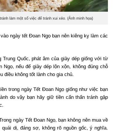
ránh làm một số việc để tránh xui xẻo. (Ảnh minh họa)
, vào ngày tết Đoan Ngọ bạn nên kiêng kỵ làm các
ng Trung Quốc, phát âm của giày dép giống với từ
an Ngọ, nếu để giày dép lộn xộn, không đúng chỗ
u điều không tốt lành cho gia chủ.
 tiền trong ngày Tết Đoan Ngọ giống như việc bạn
 lành do vậy bạn hãy giữ tiền cẩn thẩn tránh gặp
c.
 Trong ngày Tết Đoan Ngọ, bạn không nên mua về
quái dị, đáng sợ, không rõ nguồn gốc, ý nghĩa.