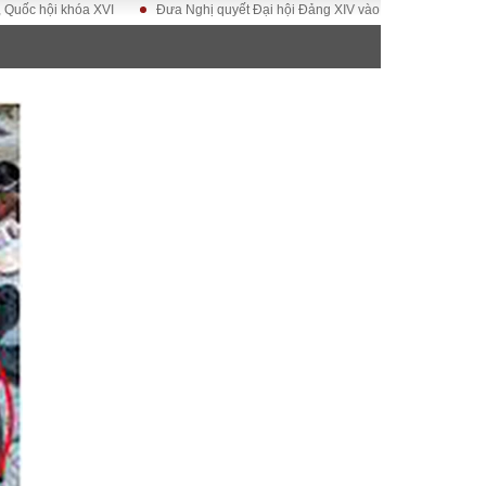
 khóa XVI
Đưa Nghị quyết Đại hội Đảng XIV vào cuộc sống
Hướng tới 
ĐỜI SỐNG
Gia đình
Sức khỏe
Cần biết
g
Cộng đồng mạng
 – Đô thị