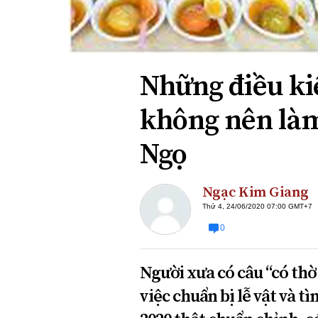
Xi nhan Trái Phải
Bạn đọc viết
Những điều ki
không nên làm
Ngọ
Ngạc Kim Giang
Thứ 4, 24/06/2020 07:00 GMT+7
0
Người xưa có câu “có thờ
việc chuẩn bị lễ vật và t