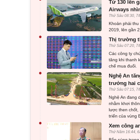
Từ 130 lên g
Airways nhì
Thứ Sáu 08:30, 7/
Khoản phải thu
2019, lên gần 2
•
Thị trường t
Thứ Sáu 07:20, 7/
Các công ty ch
tăng khi thanh 
chế mua đuổi.
•
Nghệ An tăng
trưởng hai 
Thứ Sáu 07:15, 7/
Nghệ An đang dồ
nhằm khơi thông
lược then chốt,
triển của vùng
•
Xem công an
Thứ Năm 16:44, 6
Bắn súng trong 