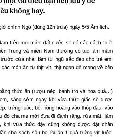
ó một vài điều bạn nên lưu ý để
iều không hay.
iờ chính Ngọ (đúng 12h trưa) ngày 5/5 Âm lịch.
Nam trên mọi miền đất nước sẽ có các cách “diệt
miền Trung và miền Nam thường có tục làm mâm
u trước cửa nhà; làm túi ngũ sắc đeo cho trẻ em;
 các món ăn từ thịt vịt, thịt ngan để mang về bên
 bằng thức ăn (rượu nếp, bánh tro và hoa quả…)
ẻ em, sáng sớm ngay khi vừa thức giấc sẽ được
ếp, trứng luộc, bôi hồng hoàng vào thóp đầu, vào
au đó cha mẹ mới đưa đi đánh răng, rửa mặt, làm
n, khi vừa thức dậy cũng không được đặt chân
ần cho sạch sâu bọ rồi ăn 1 quả trứng vịt luộc.