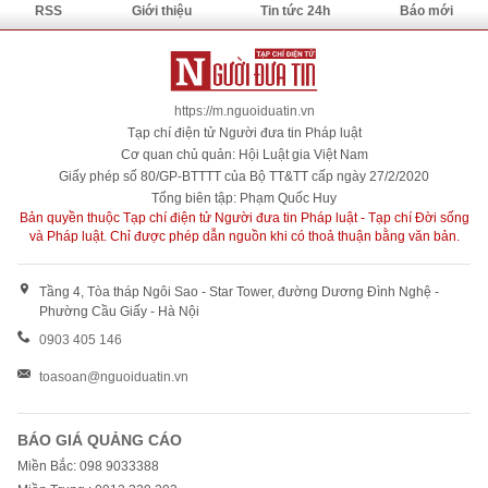
RSS
Giới thiệu
Tin tức 24h
Báo mới
https://m.nguoiduatin.vn
Tạp chí điện tử Người đưa tin Pháp luật
Cơ quan chủ quản: Hội Luật gia Việt Nam
Giấy phép số 80/GP-BTTTT của Bộ TT&TT cấp ngày 27/2/2020
Tổng biên tập: Phạm Quốc Huy
Bản quyền thuộc Tạp chí điện tử Người đưa tin Pháp luật - Tạp chí Đời sống
và Pháp luật. Chỉ được phép dẫn nguồn khi có thoả thuận bằng văn bản.
Tầng 4, Tòa tháp Ngôi Sao - Star Tower, đường Dương Đình Nghệ -
Phường Cầu Giấy - Hà Nội
0903 405 146
toasoan@nguoiduatin.vn
BÁO GIÁ QUẢNG CÁO
Miền Bắc: 098 9033388