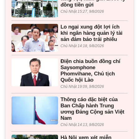
đồng tiền gửi
Chủ Nhật 15:27, 9/8/2026
Lo ngại xung đột lợi ích
khi ngân hàng quản lý tài
sản đảm bảo trái phiếu
Chủ Nhật 14:18, 9/8/2026
Điện chia buồn đồng chí
Saysomphone
Phomvihane, Chủ tịch
Quốc hội Lào
Chủ Nhật 19:09, 9/8/2026
Thông cáo đặc biệt của
Ban Chấp hành Trung
ương Đảng Cộng sản Việt
Nam
Chủ Nhật 14:13, 9/8/2026
Hà Nội xem xét miễn