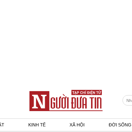
ẬT
KINH TẾ
XÃ HỘI
ĐỜI SỐNG