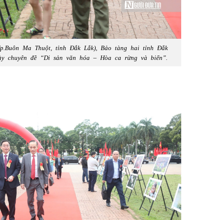
Tp.Buôn Ma Thuột, tỉnh Đắk Lắk), Bảo tàng hai tỉnh Đắk
ày chuyên đề “Di sản văn hóa – Hòa ca rừng và biển”.