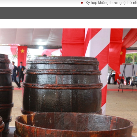
Kỳ họp không thường lệ thứ nhất, Quốc hội k
LUẬT
KINH TẾ
XÃ HỘI
ảy pháp
Bất động sản
Dân sinh
Tài chính - Ngân
Giáo dục
luật gia
hàng
Văn hoá
ều tra
Kinh tế vĩ mô
Môi trườn
i công dân
Hồ sơ doanh
Giao thông
nghiệp
- Hình sự
Xu hướng thị
trường
Tiêu dùng và dư
luận
Công nghệ
US