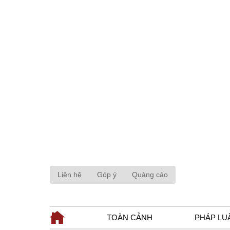
Liên hệ
Góp ý
Quảng cáo
TOÀN CẢNH
PHÁP LU