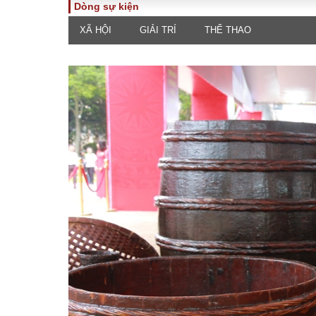
Dòng sự kiện
XÃ HỘI
GIẢI TRÍ
THỂ THAO
TOÀN CẢNH
PHÁP 
Tiêu điểm
Dòng ch
luật
Chính sách
Góc nhìn 
Sự kiện
Hồ sơ đi
Đối thoại
Tiếng nó
Thế giới
An ninh 
ĐA CHIỀU
INFOC
Quan điểm