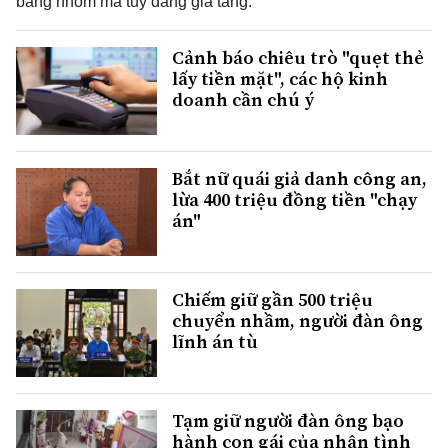
băng nhóm ma túy đang gia tăng.
Cảnh báo chiêu trò "quẹt thẻ
lấy tiền mặt", các hộ kinh
doanh cần chú ý
Bắt nữ quái giả danh công an,
lừa 400 triệu đồng tiền "chạy
án"
Chiếm giữ gần 500 triệu
chuyển nhầm, người đàn ông
lĩnh án tù
Tạm giữ người đàn ông bạo
hành con gái của nhân tình