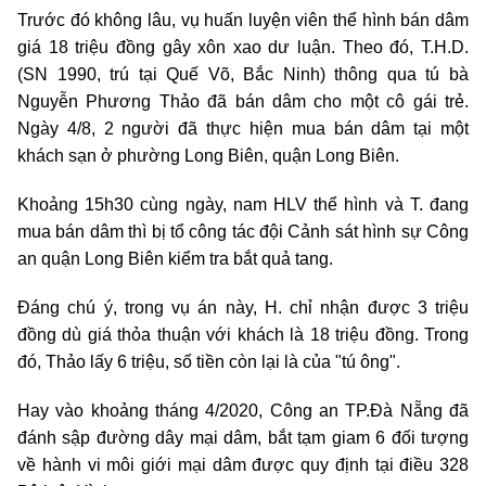
Trước đó không lâu, vụ huấn luyện viên thể hình bán dâm
giá 18 triệu đồng gây xôn xao dư luận. Theo đó, T.H.D.
(SN 1990, trú tại Quế Võ, Bắc Ninh) thông qua tú bà
Nguyễn Phương Thảo đã bán dâm cho một cô gái trẻ.
Ngày 4/8, 2 người đã thực hiện mua bán dâm tại một
khách sạn ở phường Long Biên, quận Long Biên.
Khoảng 15h30 cùng ngày, nam HLV thể hình và T. đang
mua bán dâm thì bị tổ công tác đội Cảnh sát hình sự Công
an quận Long Biên kiểm tra bắt quả tang.
Đáng chú ý, trong vụ án này, H. chỉ nhận được 3 triệu
đồng dù giá thỏa thuận với khách là 18 triệu đồng. Trong
đó, Thảo lấy 6 triệu, số tiền còn lại là của "tú ông".
Hay vào khoảng tháng 4/2020, Công an TP.Đà Nẵng đã
đánh sập đường dây mại dâm, bắt tạm giam 6 đối tượng
về hành vi môi giới mại dâm được quy định tại điều 328