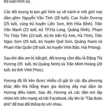
Bộ luật Hình sự.
Các đối tượng bị tạm giữ hình sự về hành vi môi giới mại
dâm gồm: Nguyễn Văn Tình (28 tuổi), Cao Xuân Dương
(25 tuổi, cùng trú huyện Liên Sơn, tỉnh Hòa Bình), Trần
Văn Mạnh (23 tuổi, trú TP.Hạ Long, Quảng Ninh), Phạm
Thị Thủy Tiên (23 tuổi, trú thị trấn Kỳ Anh, Hà Tĩnh), Trần
Ngọc Sơn (25 tuổi, trú huyện Quế Sơn, Quảng Nam) và
Phạm Văn Quân (28 tuổi, trú huyện Vĩnh Bảo, Hải Phòng).
Sau khi đàn em bị bắt giữ, đối tượng cầm đầu là Đặng Thị
Hương (35 tuổi, trú Quảng Ninh) và Trần Minh Hoàng (28
tuổi, trú tỉnh Vĩnh Phúc).
Hương đã lôi kéo được nhiều cô gái từ các địa phương
khác đến Đà Nẵng tham gia đường dây mại dâm do
Hương điều hành. Sau đó, Hương và các đàn em lập
nhóm kín trên mạng xã hội Facebook, lấy tên là “Tập đoàn
phò” để trao đổi thông tin với nhau.