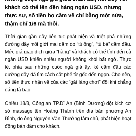
khách có thể lên đến hàng ngàn USD, nhưng
thực sự, số tiền họ cầm về chỉ bằng một nửa,
thậm chí 1/6 mà thôi.
Thời gian gần đây liên tục phát hiện và triệt phá những
đường dây môi giới mại dâm do “tú ông”, “tú bà” cầm đầu.
Mức giá giao dịch giữa “hàng” và khách có thể tính đến cả
ngàn USD khiến nhiều người không khỏi bất ngờ. Thực
tế, phía sau những cuộc ngã giá ấy, kẻ cầm đầu các
đường dây đã tìm cách cắt phế từ gốc đến ngọn. Cho nên,
số tiền thực nhận về của các “gái làng chơi” đôi khi chẳng
đáng là bao.
Chiều 18/8, Công an TP.Dĩ An (Bình Dương) đột kích cơ
sở massage tên Hoàng Thành trên địa bàn phường An
Bình, do ông Nguyễn Văn Thường làm chủ, phát hiện hoạt
động bán dâm cho khách.