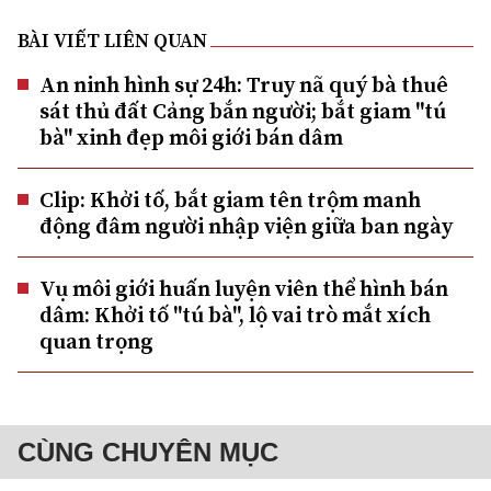
BÀI VIẾT LIÊN QUAN
An ninh hình sự 24h: Truy nã quý bà thuê
sát thủ đất Cảng bắn người; bắt giam "tú
bà" xinh đẹp môi giới bán dâm
Clip: Khởi tố, bắt giam tên trộm manh
động đâm người nhập viện giữa ban ngày
Vụ môi giới huấn luyện viên thể hình bán
dâm: Khởi tố "tú bà", lộ vai trò mắt xích
quan trọng
CÙNG CHUYÊN MỤC