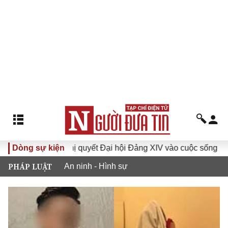
Dòng sự kiện
Đưa Nghị quyết Đại hội Đảng XIV vào cuộc sống
Hướn
PHÁP LUẬT
An ninh - Hình sự