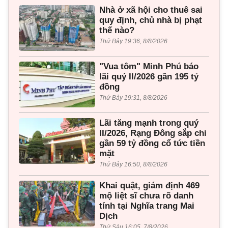
Nhà ở xã hội cho thuê sai
quy định, chủ nhà bị phạt
thế nào?
Thứ Bảy 19:36, 8/8/2026
"Vua tôm" Minh Phú báo
lãi quý II/2026 gần 195 tỷ
đồng
Thứ Bảy 19:31, 8/8/2026
Lãi tăng mạnh trong quý
II/2026, Rạng Đông sắp chi
gần 59 tỷ đồng cổ tức tiền
mặt
Thứ Bảy 16:50, 8/8/2026
Khai quật, giám định 469
mộ liệt sĩ chưa rõ danh
tính tại Nghĩa trang Mai
Dịch
Thứ Sáu 16:05, 7/8/2026