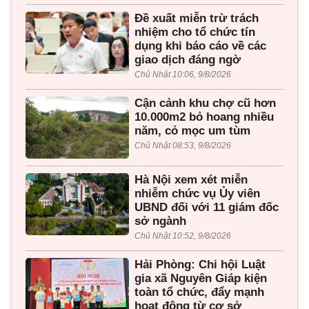
Đề xuất miễn trừ trách
nhiệm cho tổ chức tín
dụng khi báo cáo về các
giao dịch đáng ngờ
Chủ Nhật 10:06, 9/8/2026
Cận cảnh khu chợ cũ hơn
10.000m2 bỏ hoang nhiều
năm, cỏ mọc um tùm
Chủ Nhật 08:53, 9/8/2026
Hà Nội xem xét miễn
nhiễm chức vụ Ủy viên
UBND đối với 11 giám đốc
sở ngành
Chủ Nhật 10:52, 9/8/2026
Hải Phòng: Chi hội Luật
gia xã Nguyên Giáp kiện
toàn tổ chức, đẩy mạnh
hoạt động từ cơ sở