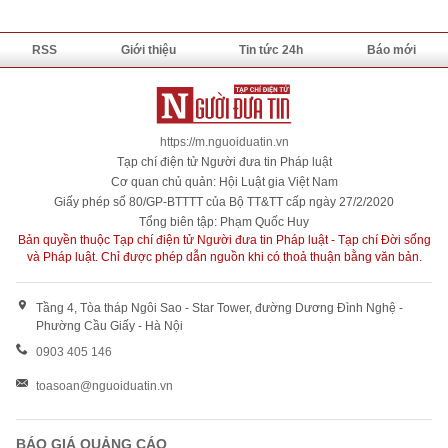
RSS
Giới thiệu
Tin tức 24h
Báo mới
https://m.nguoiduatin.vn
Tạp chí điện tử Người đưa tin Pháp luật
Cơ quan chủ quản: Hội Luật gia Việt Nam
Giấy phép số 80/GP-BTTTT của Bộ TT&TT cấp ngày 27/2/2020
Tổng biên tập: Phạm Quốc Huy
Bản quyền thuộc Tạp chí điện tử Người đưa tin Pháp luật - Tạp chí Đời sống
và Pháp luật. Chỉ được phép dẫn nguồn khi có thoả thuận bằng văn bản.
Tầng 4, Tòa tháp Ngôi Sao - Star Tower, đường Dương Đình Nghệ -
Phường Cầu Giấy - Hà Nội
0903 405 146
toasoan@nguoiduatin.vn
BÁO GIÁ QUẢNG CÁO