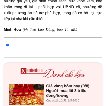
hưởng già yếu, gia đình chính sách, sức khỏe kém, khó
khăn trong đi lại… phối hợp với UBND xã, phường đề
xuất phương án hỗ trợ phù hợp, trong đó có hỗ trợ trực
tiếp tại nhà khi cần thiết.
(t/h theo Lao Động, báo Tin tức)
Minh Hoa
0
Giá vàng hôm nay (9/8):
Người mua lãi 3 triệu
đồng/lượng
Chủ Nhật 10:53, 9/8/2026