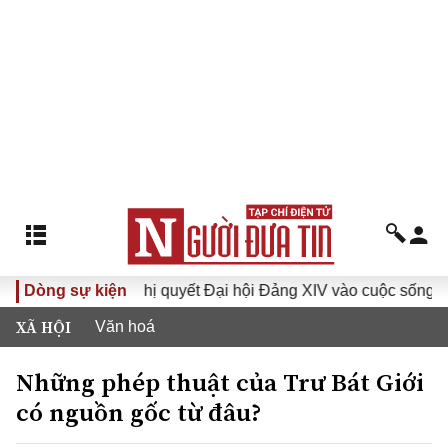
VI
Dòng sự kiện
Đưa Nghị quyết Đại hội Đảng XIV vào cuộc sống
H
XÃ HỘI
Văn hoá
Những phép thuật của Trư Bát Giới
có nguồn gốc từ đâu?