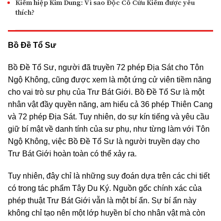
Kiếm hiệp Kim Dung: Vì sao Độc Cô Cửu Kiếm được yêu
thích?
Bồ Đề Tổ Sư
Bồ Đề Tổ Sư, người đã truyền 72 phép Địa Sát cho Tôn
Ngộ Không, cũng được xem là một ứng cử viên tiềm năng
cho vai trò sư phụ của Trư Bát Giới. Bồ Đề Tổ Sư là một
nhân vật đầy quyền năng, am hiểu cả 36 phép Thiên Cang
và 72 phép Địa Sát. Tuy nhiên, do sự kín tiếng và yêu cầu
giữ bí mật về danh tính của sư phụ, như từng làm với Tôn
Ngộ Không, việc Bồ Đề Tổ Sư là người truyền dạy cho
Trư Bát Giới hoàn toàn có thể xảy ra.
Tuy nhiên, đây chỉ là những suy đoán dựa trên các chi tiết
có trong tác phẩm Tây Du Ký. Nguồn gốc chính xác của
phép thuật Trư Bát Giới vẫn là một bí ẩn. Sự bí ẩn này
không chỉ tạo nên một lớp huyền bí cho nhân vật mà còn