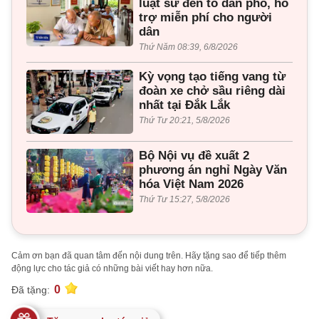
luật sư đến tổ dân phố, hỗ
trợ miễn phí cho người
dân
Thứ Năm 08:39, 6/8/2026
Kỳ vọng tạo tiếng vang từ
đoàn xe chở sầu riêng dài
nhất tại Đắk Lắk
Thứ Tư 20:21, 5/8/2026
Bộ Nội vụ đề xuất 2
phương án nghỉ Ngày Văn
hóa Việt Nam 2026
Thứ Tư 15:27, 5/8/2026
Cảm ơn bạn đã quan tâm đến nội dung trên. Hãy tặng sao để tiếp thêm
động lực cho tác giả có những bài viết hay hơn nữa.
0
Đã tặng: