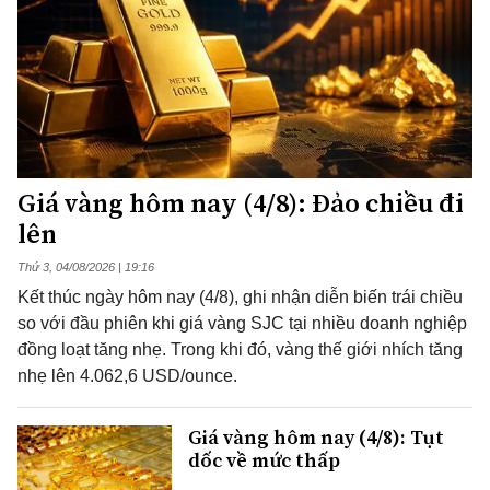
Giá vàng hôm nay (4/8): Đảo chiều đi
lên
Thứ 3, 04/08/2026 | 19:16
Kết thúc ngày hôm nay (4/8), ghi nhận diễn biến trái chiều
so với đầu phiên khi giá vàng SJC tại nhiều doanh nghiệp
đồng loạt tăng nhẹ. Trong khi đó, vàng thế giới nhích tăng
nhẹ lên 4.062,6 USD/ounce.
Giá vàng hôm nay (4/8): Tụt
dốc về mức thấp