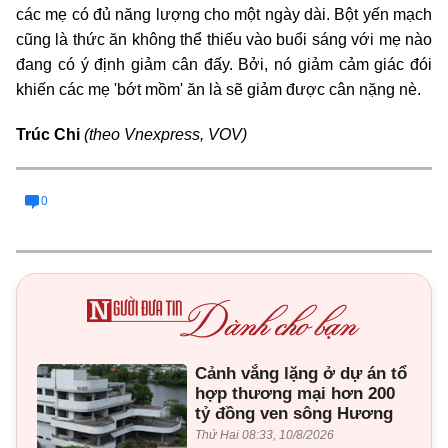
các mẹ có đủ năng lượng cho một ngày dài. Bột yến mạch
cũng là thức ăn không thể thiếu vào buổi sáng với mẹ nào
đang có ý định giảm cân đấy. Bởi, nó giảm cảm giác đói
khiến các mẹ 'bớt mồm' ăn là sẽ giảm được cân nặng nè.
Trúc Chi
(theo Vnexpress, VOV)
0
Cảnh vắng lặng ở dự án tổ
hợp thương mại hơn 200
tỷ đồng ven sông Hương
Thứ Hai 08:33, 10/8/2026