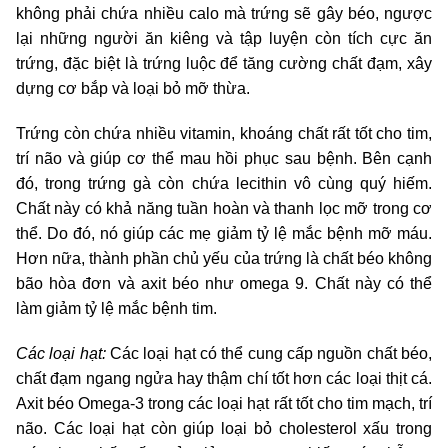
không phải chứa nhiều calo mà trứng sẽ gây béo, ngược
lại những người ăn kiêng và tập luyện còn tích cực ăn
trứng, đặc biệt là trứng luộc để tăng cường chất đạm, xây
dựng cơ bắp và loại bỏ mỡ thừa.
Trứng còn chứa nhiều vitamin, khoáng chất rất tốt cho tim,
trí não và giúp cơ thể mau hồi phục sau bệnh. Bên cạnh
đó, trong trứng gà còn chứa lecithin vô cùng quý hiếm.
Chất này có khả năng tuần hoàn và thanh lọc mỡ trong cơ
thể. Do đó, nó giúp các mẹ giảm tỷ lệ mắc bệnh mỡ máu.
Hơn nữa, thành phần chủ yếu của trứng là chất béo không
bão hòa đơn và axit béo như omega 9. Chất này có thể
làm giảm tỷ lệ mắc bệnh tim.
Các loại hạt:
Các loại hạt có thể cung cấp nguồn chất béo,
chất đạm ngang ngửa hay thậm chí tốt hơn các loại thịt cá.
Axit béo Omega-3 trong các loại hạt rất tốt cho tim mạch, trí
não. Các loại hạt còn giúp loại bỏ cholesterol xấu trong