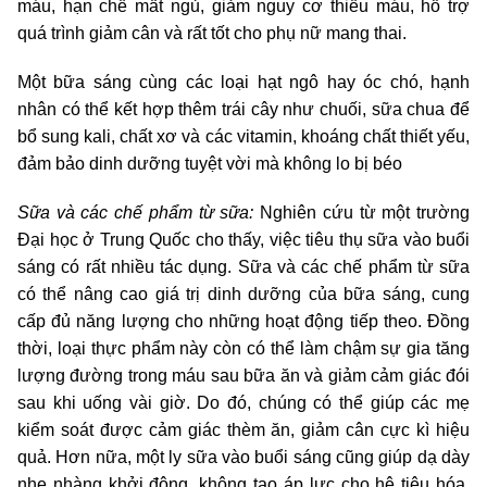
máu, hạn chế mất ngủ, giảm nguy cơ thiếu máu, hỗ trợ
quá trình giảm cân và rất tốt cho phụ nữ mang thai.
Một bữa sáng cùng các loại hạt ngô hay óc chó, hạnh
nhân có thể kết hợp thêm trái cây như chuối, sữa chua để
bổ sung kali, chất xơ và các vitamin, khoáng chất thiết yếu,
đảm bảo dinh dưỡng tuyệt vời mà không lo bị béo
Sữa và các chế phẩm từ sữa:
Nghiên cứu từ một trường
Đại học ở Trung Quốc cho thấy, việc tiêu thụ sữa vào buổi
sáng có rất nhiều tác dụng. Sữa và các chế phẩm từ sữa
có thể nâng cao giá trị dinh dưỡng của bữa sáng, cung
cấp đủ năng lượng cho những hoạt động tiếp theo. Đồng
thời, loại thực phẩm này còn có thể làm chậm sự gia tăng
lượng đường trong máu sau bữa ăn và giảm cảm giác đói
sau khi uống vài giờ. Do đó, chúng có thể giúp các mẹ
kiểm soát được cảm giác thèm ăn, giảm cân cực kì hiệu
quả. Hơn nữa, một ly sữa vào buổi sáng cũng giúp dạ dày
nhẹ nhàng khởi động, không tạo áp lực cho hệ tiêu hóa.