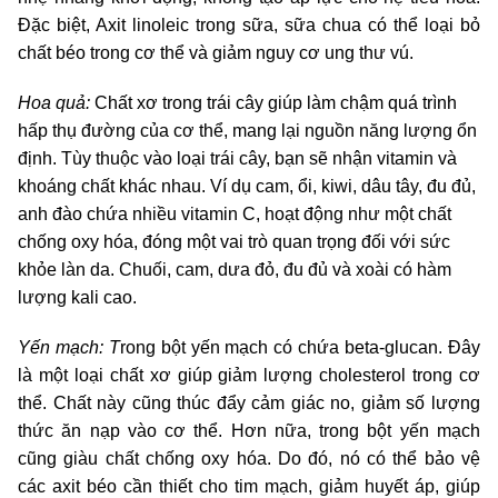
Đặc biệt, Axit linoleic trong sữa, sữa chua có thể loại bỏ
chất béo trong cơ thể và giảm nguy cơ ung thư vú.
Hoa quả:
Chất xơ trong trái cây giúp làm chậm quá trình
hấp thụ đường của cơ thể, mang lại nguồn năng lượng ổn
định. Tùy thuộc vào loại trái cây, bạn sẽ nhận vitamin và
khoáng chất khác nhau. Ví dụ cam, ổi, kiwi, dâu tây, đu đủ,
anh đào chứa nhiều vitamin C, hoạt động như một chất
chống oxy hóa, đóng một vai trò quan trọng đối với sức
khỏe làn da. Chuối, cam, dưa đỏ, đu đủ và xoài có hàm
lượng kali cao.
Yến mạch: T
rong bột yến mạch có chứa beta-glucan. Đây
là một loại chất xơ giúp giảm lượng cholesterol trong cơ
thể. Chất này cũng thúc đẩy cảm giác no, giảm số lượng
thức ăn nạp vào cơ thể. Hơn nữa, trong bột yến mạch
cũng giàu chất chống oxy hóa. Do đó, nó có thể bảo vệ
các axit béo cần thiết cho tim mạch, giảm huyết áp, giúp