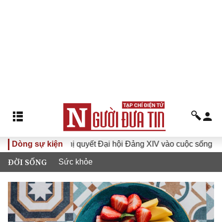
Dòng sự kiện
Đưa Nghị quyết Đại hội Đảng XIV vào cuộc sống
Hướ
ĐỜI SỐNG
Sức khỏe