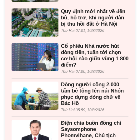
Quy định mới nhất về đền
bù, hỗ trợ, khi người dân
bị thu hồi đất ở Hà Nội
Thứ Hai 07:01, 10/8/2026
Cổ phiếu Nhà nước hút
dòng tiền, tuần tới chọn
cơ hội nào giữa vùng 1.800
điểm?
Thứ Hai 07:00, 10/8/2026
Dòng người cõng 2.000
tấm bê tông lên núi Nhón
phục dựng dòng chữ về
Bác Hồ
Thứ Hai 05:59, 10/8/2026
Điện chia buồn đồng chí
Saysomphone
Phomvihane, Chủ tịch