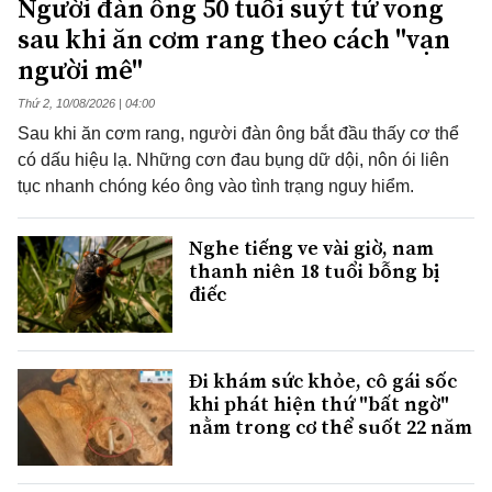
Người đàn ông 50 tuổi suýt tử vong
sau khi ăn cơm rang theo cách "vạn
người mê"
Thứ 2, 10/08/2026 | 04:00
Sau khi ăn cơm rang, người đàn ông bắt đầu thấy cơ thể
có dấu hiệu lạ. Những cơn đau bụng dữ dội, nôn ói liên
tục nhanh chóng kéo ông vào tình trạng nguy hiểm.
Nghe tiếng ve vài giờ, nam
thanh niên 18 tuổi bỗng bị
điếc
Đi khám sức khỏe, cô gái sốc
khi phát hiện thứ "bất ngờ"
nằm trong cơ thể suốt 22 năm