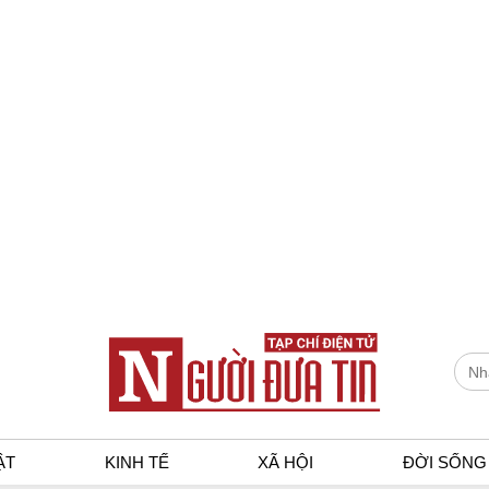
ẬT
KINH TẾ
XÃ HỘI
ĐỜI SỐNG