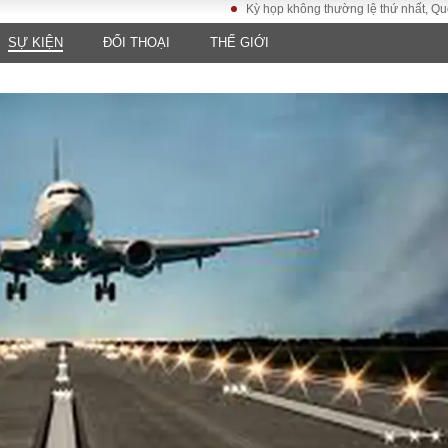
Kỳ họp không thường lệ thứ nhất, Quốc hội k
SỰ KIỆN
ĐỐI THOẠI
THẾ GIỚI
LUẬT
KINH TẾ
XÃ HỘI
ảy pháp
Bất động sản
Dân sinh
Tài chính - Ngân
Giáo dục
luật gia
hàng
Văn hoá
ều tra
Kinh tế vĩ mô
Môi trườn
i công dân
Hồ sơ doanh
Giao thông
nghiệp
- Hình sự
Xu hướng thị
trường
Tiêu dùng và dư
luận
Công nghệ
US