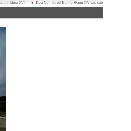
hóa XVI
Đưa Nghị quyết Đại hội Đảng XIV vào cuộc sống
Hướng tới Đạ
ĐỜI SỐNG
Gia đình
Sức khỏe
Cần biết
g
Cộng đồng mạng
 – Đô thị