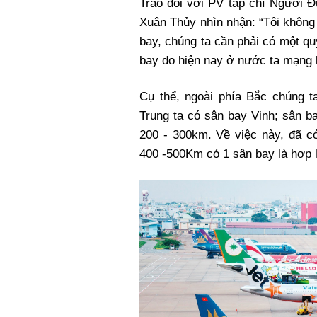
Trao đổi với PV tạp chí Người Đ
Xuân Thủy nhìn nhận: “Tôi không
bay, chúng ta cần phải có một qu
bay do hiện nay ở nước ta mạng 
Cụ thể, ngoài phía Bắc chúng t
Trung ta có sân bay Vinh; sân 
200 - 300km. Về việc này, đã có
400 -500Km có 1 sân bay là hợp l