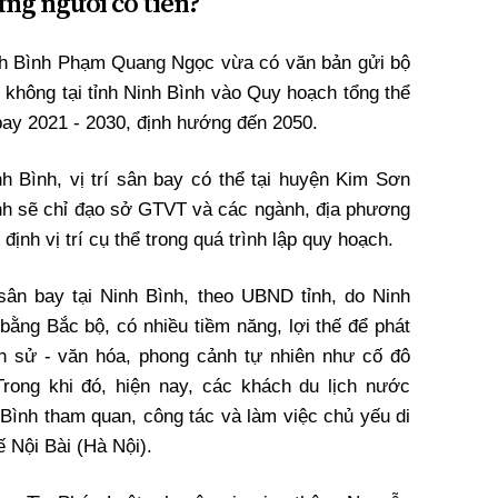
ững người có tiền?
nh Bình Phạm Quang Ngọc vừa có văn bản gửi bộ
không tại tỉnh Ninh Bình vào Quy hoạch tổng thể
bay 2021 - 2030, định hướng đến 2050.
 Bình, vị trí sân bay có thể tại huyện Kim Sơn
h sẽ chỉ đạo sở GTVT và các ngành, địa phương
định vị trí cụ thể trong quá trình lập quy hoạch.
ân bay tại Ninh Bình, theo UBND tỉnh, do Ninh
bằng Bắc bộ, có nhiều tiềm năng, lợi thế để phát
lịch sử - văn hóa, phong cảnh tự nhiên như cố đô
rong khi đó, hiện nay, các khách du lịch nước
 Bình tham quan, công tác và làm việc chủ yếu di
 Nội Bài (Hà Nội).