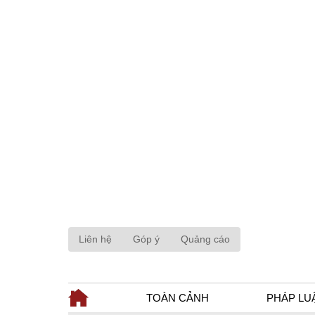
Liên hệ
Góp ý
Quảng cáo
TOÀN CẢNH
PHÁP LU