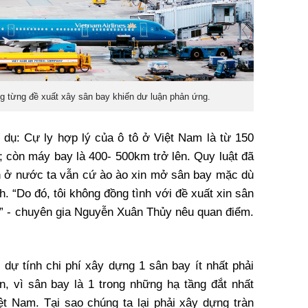
 từng đề xuất xây sân bay khiến dư luận phản ứng.
í dụ: Cự ly hợp lý của ô tô ở Việt Nam là từ 150
; còn máy bay là 400- 500km trở lên. Quy luật đã
ên ở nước ta vẫn cứ ào ào xin mở sân bay mặc dù
. “Do đó, tôi không đồng tình với đề xuất xin sân
” - chuyên gia Nguyễn Xuân Thủy nêu quan điểm.
 dự tính chi phí xây dựng 1 sân bay ít nhất phải
n, vì sân bay là 1 trong những hạ tầng đắt nhất
ệt Nam. Tại sao chúng ta lại phải xây dựng tràn