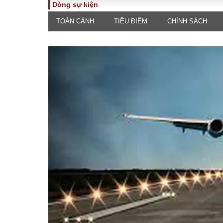
Dòng sự kiện
TOÀN CẢNH
TIÊU ĐIỂM
CHÍNH SÁCH
TOÀN CẢNH
PHÁP 
Tiêu điểm
Dòng ch
luật
Chính sách
Góc nhìn 
Sự kiện
Hồ sơ đi
Đối thoại
Tiếng nó
Thế giới
An ninh 
ĐA CHIỀU
INFOC
Quan điểm