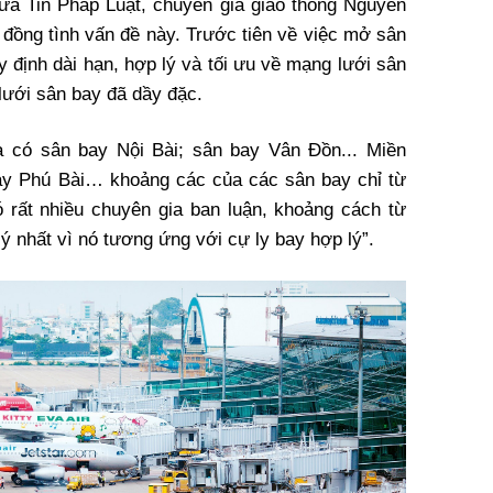
ưa Tin Pháp Luật, chuyên gia giao thông Nguyễn
 đồng tình vấn đề này. Trước tiên về việc mở sân
y định dài hạn, hợp lý và tối ưu về mạng lưới sân
lưới sân bay đã dầy đặc.
a có sân bay Nội Bài; sân bay Vân Đồn... Miền
bay Phú Bài… khoảng các của các sân bay chỉ từ
 rất nhiều chuyên gia ban luận, khoảng cách từ
ý nhất vì nó tương ứng với cự ly bay hợp lý”.