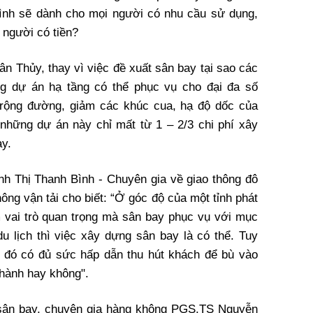
Bình sẽ dành cho mọi người có nhu cầu sử dụng,
 người có tiền?
n Thủy, thay vì việc đề xuất sân bay tại sao các
g dự án hạ tầng có thể phục vụ cho đại đa số
rộng đường, giảm các khúc cua, hạ độ dốc của
những dự án này chỉ mất từ 1 – 2/3 chi phí xây
ay.
inh Thị Thanh Bình - Chuyên gia về giao thông đô
ông vận tải cho biết: “Ở góc độ của một tỉnh phát
ếm vai trò quan trọng mà sân bay phục vụ với mục
 du lịch thì việc xây dựng sân bay là có thể. Tuy
y đó có đủ sức hấp dẫn thu hút khách để bù vào
ận hành hay không".
 sân bay, chuyên gia hàng không PGS.TS Nguyễn