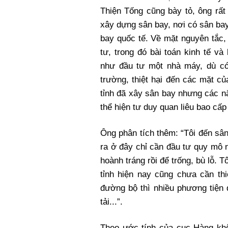
Thiện Tống cũng bày tỏ, ông rất 
xây dựng sân bay, nơi có sân bay
bay quốc tế. Về mặt nguyên tắc,
tư, trong đó bài toán kinh tế và
như đầu tư một nhà máy, dù có
trường, thiệt hại đến các mặt c
tỉnh đã xây sân bay nhưng các n
thể hiện tư duy quan liêu bao cấp
Ông phân tích thêm: “Tôi đến sâ
ra ở đây chỉ cần đầu tư quy mô 
hoành tráng rồi để trống, bù lỗ.
tỉnh hiện nay cũng chưa cần thi
đường bộ thì nhiều phương tiện 
tải...”.
Theo ước tính của cục Hàng khô