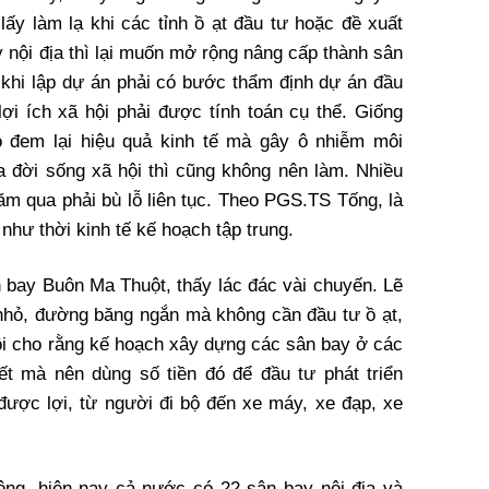
lấy làm lạ khi các tỉnh ồ ạt đầu tư hoặc đề xuất
 nội địa thì lại muốn mở rộng nâng cấp thành sân
 khi lập dự án phải có bước thẩm định dự án đầu
 lợi ích xã hội phải được tính toán cụ thể. Giống
 đem lại hiệu quả kinh tế mà gây ô nhiễm môi
ủa đời sống xã hội thì cũng không nên làm. Nhiều
ăm qua phải bù lỗ liên tục. Theo PGS.TS Tống, là
 như thời kinh tế kế hoạch tập trung.
n bay Buôn Ma Thuột, thấy lác đác vài chuyến. Lẽ
nhỏ, đường băng ngắn mà không cần đầu tư ồ ạt,
 Tôi cho rằng kế hoạch xây dựng các sân bay ở các
ết mà nên dùng số tiền đó để đầu tư phát triển
được lợi, từ người đi bộ đến xe máy, xe đạp, xe
ng, hiện nay cả nước có 22 sân bay nội địa và