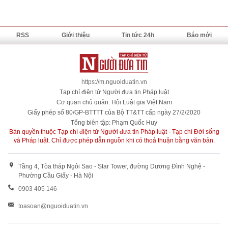
RSS
Giới thiệu
Tin tức 24h
Báo mới
https://m.nguoiduatin.vn
Tạp chí điện tử Người đưa tin Pháp luật
Cơ quan chủ quản: Hội Luật gia Việt Nam
Giấy phép số 80/GP-BTTTT của Bộ TT&TT cấp ngày 27/2/2020
Tổng biên tập: Phạm Quốc Huy
Bản quyền thuộc Tạp chí điện tử Người đưa tin Pháp luật - Tạp chí Đời sống
và Pháp luật. Chỉ được phép dẫn nguồn khi có thoả thuận bằng văn bản.
Tầng 4, Tòa tháp Ngôi Sao - Star Tower, đường Dương Đình Nghệ -
Phường Cầu Giấy - Hà Nội
0903 405 146
toasoan@nguoiduatin.vn