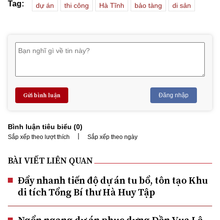
Tag:
dự án
thi công
Hà Tĩnh
bảo tàng
di sản
Gửi bình luận
Đăng nhập
Bình luận tiêu biểu (
0
)
|
Sắp xếp theo lượt thích
Sắp xếp theo ngày
BÀI VIẾT LIÊN QUAN
Đẩy nhanh tiến độ dự án tu bổ, tôn tạo Khu
di tích Tổng Bí thư Hà Huy Tập
Ngổn ngang dự án phục dựng Đền Vua Lê