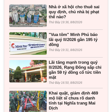
Nhà ở xã hội cho thuê sai
quy định, chủ nhà bị phạt
thế nào?
Thứ Bảy 19:36, 8/8/2026
"Vua tôm" Minh Phú báo
lãi quý II/2026 gần 195 tỷ
đồng
Thứ Bảy 19:31, 8/8/2026
Lãi tăng mạnh trong quý
II/2026, Rạng Đông sắp chi
gần 59 tỷ đồng cổ tức tiền
mặt
Thứ Bảy 16:50, 8/8/2026
Khai quật, giám định 469
mộ liệt sĩ chưa rõ danh
tính tại Nghĩa trang Mai
Dịch