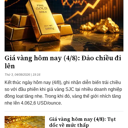
Giá vàng hôm nay (4/8): Đảo chiều đi
lên
Thứ 3, 04/08/2026 | 19:16
Kết thúc ngày hôm nay (4/8), ghi nhận diễn biến trái chiều
so với đầu phiên khi giá vàng SJC tại nhiều doanh nghiệp
đồng loạt tăng nhẹ. Trong khi đó, vàng thế giới nhích tăng
nhẹ lên 4.062,6 USD/ounce.
Giá vàng hôm nay (4/8): Tụt
dốc về mức thấp