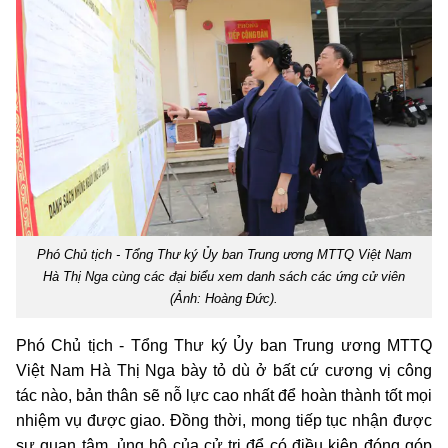
Phó Chủ tịch - Tổng Thư ký Ủy ban Trung ương MTTQ Việt Nam
Hà Thị Nga cùng các đại biểu xem danh sách các ứng cử viên
(Ảnh: Hoàng Đức).
Phó Chủ tịch - Tổng Thư ký Ủy ban Trung ương MTTQ
Việt Nam Hà Thị Nga bày tỏ dù ở bất cứ cương vị công
tác nào, bản thân sẽ nỗ lực cao nhất để hoàn thành tốt mọi
nhiệm vụ được giao. Đồng thời, mong tiếp tục nhận được
sự quan tâm, ủng hộ của cử tri để có điều kiện đóng góp