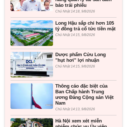
bảo trái phiếu
Chủ Nhật 14:18, 9/8/2026
Long Hậu sắp chi hơn 105
tỷ đồng trả cổ tức tiền mặt
Chủ Nhật 14:15, 9/8/2026
Dược phẩm Cửu Long
"hụt hơi" lợi nhuận
Chủ Nhật 14:15, 9/8/2026
Thông cáo đặc biệt của
Ban Chấp hành Trung
ương Đảng Cộng sản Việt
Nam
Chủ Nhật 14:13, 9/8/2026
Hà Nội xem xét miễn
nhiễm chức vụ Ủy viên