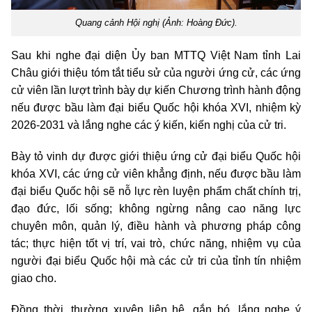
Quang cảnh Hội nghị (Ảnh: Hoàng Đức).
Sau khi nghe đại diện Ủy ban MTTQ Việt Nam tỉnh Lai
Châu giới thiệu tóm tắt tiểu sử của người ứng cử, các ứng
cử viên lần lượt trình bày dự kiến Chương trình hành động
nếu được bầu làm đại biểu Quốc hội khóa XVI, nhiệm kỳ
2026-2031 và lắng nghe các ý kiến, kiến nghị của cử tri.
Bày tỏ vinh dự được giới thiệu ứng cử đại biểu Quốc hội
khóa XVI, các ứng cử viên khẳng định, nếu được bầu làm
đại biểu Quốc hội sẽ nỗ lực rèn luyện phẩm chất chính trị,
đạo đức, lối sống; không ngừng nâng cao năng lực
chuyên môn, quản lý, điều hành và phương pháp công
tác; thực hiện tốt vị trí, vai trò, chức năng, nhiệm vụ của
người đại biểu Quốc hội mà các cử tri của tỉnh tín nhiệm
giao cho.
Đồng thời, thường xuyên liên hệ, gắn bó, lắng nghe ý