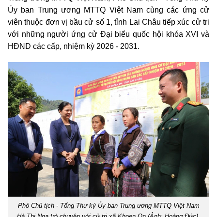
Ủy ban Trung ương MTTQ Việt Nam cùng các ứng cử
viên thuộc đơn vị bầu cử số 1, tỉnh Lai Châu tiếp xúc cử tri
với những người ứng cử Đại biểu quốc hội khóa XVI và
HĐND các cấp, nhiệm kỳ 2026 - 2031.
Phó Chủ tịch - Tổng Thư ký Ủy ban Trung ương MTTQ Việt Nam
Hà Thị Nga trò chuyện với cử tri xã Khoen On (Ảnh: Hoàng Đức).