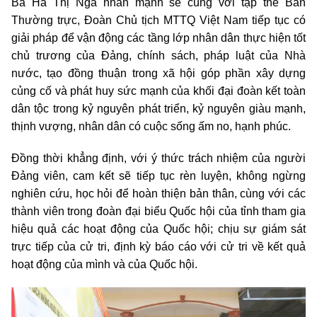
Bà Hà Thị Nga nhấn mạnh sẽ cùng với tập thể Ban
Thường trực, Đoàn Chủ tịch MTTQ Việt Nam tiếp tục có
giải pháp để vận động các tầng lớp nhân dân thực hiện tốt
chủ trương của Đảng, chính sách, pháp luật của Nhà
nước, tạo đồng thuận trong xã hội góp phần xây dựng
củng cố và phát huy sức mạnh của khối đại đoàn kết toàn
dân tộc trong kỷ nguyên phát triển, kỷ nguyên giàu mạnh,
thịnh vượng, nhân dân có cuộc sống ấm no, hạnh phúc.
Đồng thời khẳng định, với ý thức trách nhiệm của người
Đảng viên, cam kết sẽ tiếp tục rèn luyện, không ngừng
nghiên cứu, học hỏi để hoàn thiện bản thân, cùng với các
thành viên trong đoàn đại biểu Quốc hội của tỉnh tham gia
hiệu quả các hoạt động của Quốc hội; chịu sự giám sát
trực tiếp của cử tri, định kỳ báo cáo với cử tri về kết quả
hoạt động của mình và của Quốc hội.