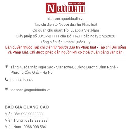
https://m.nguoiduatin.vn
Tạp chí điện tử Người đưa tin Pháp luật
Cơ quan chủ quản: Hội Luật gia Việt Nam
Giấy phép số 80/GP-BTTTT của Bộ TT&TT cấp ngày 27/2/2020
Tổng biên tập: Phạm Quốc Huy
Bản quyền thuộc Tạp chí điện tử Người đưa tin Pháp luật - Tạp chí Đời sống
và Pháp luật. Chỉ được phép dẫn nguồn khi có thoả thuận bằng văn bản.
Tầng 4, Tòa tháp Ngôi Sao - Star Tower, đường Dương Đình Nghệ -
Phường Cầu Giấy - Hà Nội
0903 405 146
toasoan@nguoiduatin.vn
BÁO GIÁ QUẢNG CÁO
Miền Bắc: 098 9033388
Miền Trung : 0912 329 293
Miền Nam : 0966 908 584