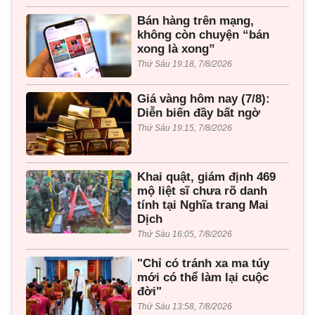
Bán hàng trên mạng,
không còn chuyện “bán
xong là xong”
Thứ Sáu 19:18, 7/8/2026
Giá vàng hôm nay (7/8):
Diễn biến đầy bất ngờ
Thứ Sáu 19:15, 7/8/2026
Khai quật, giám định 469
mộ liệt sĩ chưa rõ danh
tính tại Nghĩa trang Mai
Dịch
Thứ Sáu 16:05, 7/8/2026
"Chỉ có tránh xa ma túy
mới có thể làm lại cuộc
đời"
Thứ Sáu 13:58, 7/8/2026