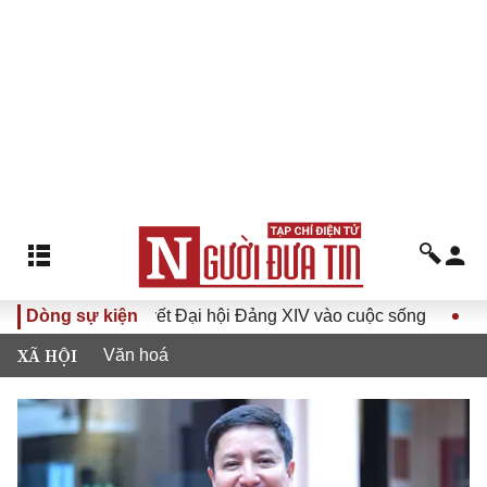
 Nghị quyết Đại hội Đảng XIV vào cuộc sống
Dòng sự kiện
Hướng tới Đạ
XÃ HỘI
Văn hoá