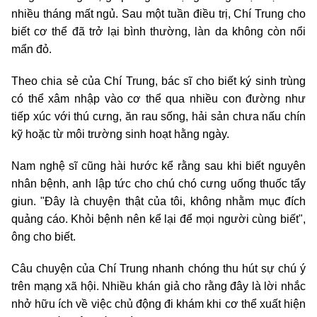
nhiều tháng mất ngủ. Sau một tuần điều trị, Chí Trung cho
biết cơ thể đã trở lại bình thường, làn da không còn nổi
mẩn đỏ.
Theo chia sẻ của Chí Trung, bác sĩ cho biết ký sinh trùng
có thể xâm nhập vào cơ thể qua nhiều con đường như
tiếp xúc với thú cưng, ăn rau sống, hải sản chưa nấu chín
kỹ hoặc từ môi trường sinh hoạt hằng ngày.
Nam nghệ sĩ cũng hài hước kể rằng sau khi biết nguyên
nhân bệnh, anh lập tức cho chú chó cưng uống thuốc tẩy
giun. "Đây là chuyện thật của tôi, không nhằm mục đích
quảng cáo. Khỏi bệnh nên kể lại để mọi người cùng biết",
ông cho biết.
Câu chuyện của Chí Trung nhanh chóng thu hút sự chú ý
trên mạng xã hội. Nhiều khán giả cho rằng đây là lời nhắc
nhở hữu ích về việc chủ động đi khám khi cơ thể xuất hiện