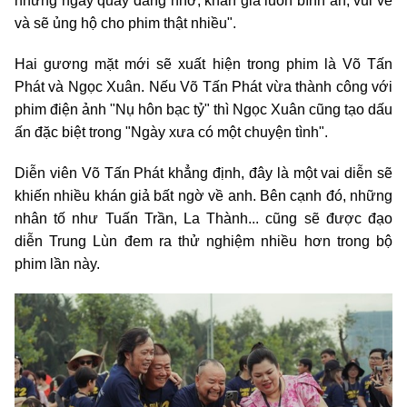
những ngày quay đáng nhớ, khán giả luôn bình an, vui vẻ
và sẽ ủng hộ cho phim thật nhiều".
Hai gương mặt mới sẽ xuất hiện trong phim là Võ Tấn
Phát và Ngọc Xuân. Nếu Võ Tấn Phát vừa thành công với
phim điện ảnh "Nụ hôn bạc tỷ" thì Ngọc Xuân cũng tạo dấu
ấn đặc biệt trong "Ngày xưa có một chuyện tình".
Diễn viên Võ Tấn Phát khẳng định, đây là một vai diễn sẽ
khiến nhiều khán giả bất ngờ về anh. Bên cạnh đó, những
nhân tố như Tuấn Trần, La Thành... cũng sẽ được đạo
diễn Trung Lùn đem ra thử nghiệm nhiều hơn trong bộ
phim lần này.