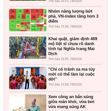
Thứ Sáu 16:03, 7/8/2026
Nhóm năng lượng bứt
phá, VN-Index tăng hơn 3
điểm
Thứ Sáu 15:36, 7/8/2026
Khai quật, giám định 469
mộ liệt sĩ chưa rõ danh
tính tại Nghĩa trang Mai
Dịch
Thứ Sáu 16:05, 7/8/2026
"Chỉ có tránh xa ma túy
mới có thể làm lại cuộc
đời"
Thứ Sáu 13:58, 7/8/2026
Xem công an bắn súng
giữa màn khói, vừa bơi
vừa mang súng AK