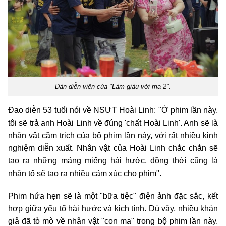
Dàn diễn viên của "Làm giàu với ma 2".
Đạo diễn 53 tuổi nói về NSƯT Hoài Linh: "Ở phim lần này,
tôi sẽ trả anh Hoài Linh về đúng 'chất Hoài Linh'. Anh sẽ là
nhân vật cầm trịch của bộ phim lần này, với rất nhiều kinh
nghiệm diễn xuất. Nhân vật của Hoài Linh chắc chắn sẽ
tạo ra những mảng miếng hài hước, đồng thời cũng là
nhân tố sẽ tạo ra nhiều cảm xúc cho phim".
Phim hứa hẹn sẽ là một "bữa tiệc" điện ảnh đặc sắc, kết
hợp giữa yếu tố hài hước và kịch tính. Dù vậy, nhiều khán
giả đã tò mò về nhân vật "con ma" trong bộ phim lần này.