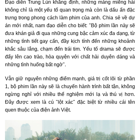
Đạo diễn Trung Lùn khẳng định, những mảng miếng hài
không chỉ là một yếu tố quan trọng mà còn là dấu ấn đặc
trưng trong phong cách làm phim của anh. Chia sẻ về dự
án mới nhất, nam đạo diễn cho biết: "Bộ phim lần này sẽ
đưa khán giả đi qua những cung bậc cảm xúc đa dạng, từ
những tình tiết gay cấn, đầy kịch tính đến những khoảnh
khắc sâu lắng, chạm đến trái tim. Yếu tố drama sẽ được
đẩy lên cao trào, hòa quyện với chất hài duyên dáng và
những tình huống bất ngờ".
Vẫn giữ nguyên những điểm mạnh, giá trị cốt lõi từ phần
1, bộ phim lần này sẽ là chuyến hành trình bất tận, không
ngừng nghỉ với nhiều thể nghiệm mới lạ và thú vị hơn.
Đây được xem là cú "lột xác" đặc biệt từ nhiều cái tên
quen thuộc của điện ảnh Việt.