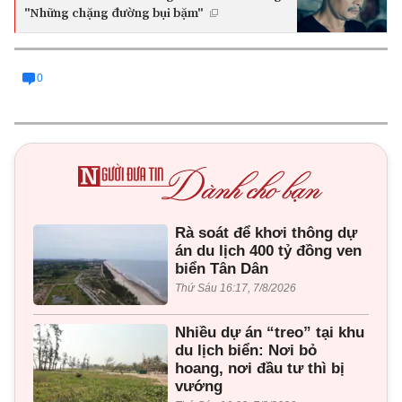
"Những chặng đường bụi bặm"
0
Rà soát để khơi thông dự
án du lịch 400 tỷ đồng ven
biển Tân Dân
Thứ Sáu 16:17, 7/8/2026
Nhiều dự án “treo” tại khu
du lịch biển: Nơi bỏ
hoang, nơi đầu tư thì bị
vướng