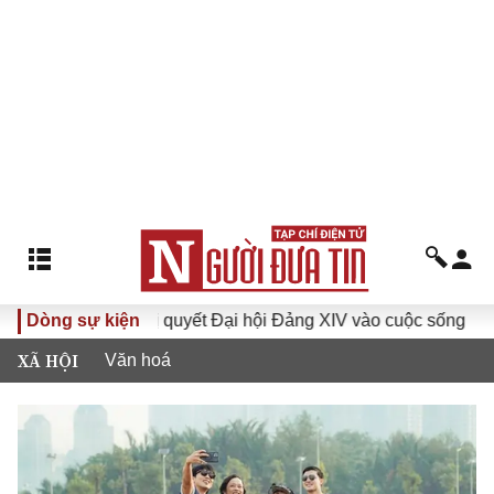
Đưa Nghị quyết Đại hội Đảng XIV vào cuộc sống
Dòng sự kiện
Hướng tớ
XÃ HỘI
Văn hoá