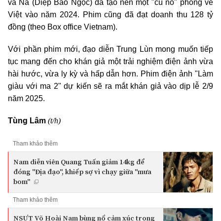
và Na (Diệp Bảo Ngọc) đã tạo nên một "cú nổ" phòng vé
Việt vào năm 2024. Phim cũng đã đạt doanh thu 128 tỷ
đồng (theo Box office Vietnam).
Với phần phim mới, đạo diễn Trung Lùn mong muốn tiếp
tục mang đến cho khán giả một trải nghiệm điện ảnh vừa
hài hước, vừa ly kỳ và hấp dẫn hơn. Phim điện ảnh "Làm
giàu với ma 2" dự kiến sẽ ra mắt khán giả vào dịp lễ 2/9
năm 2025.
(t/h)
Tùng Lâm
Tham khảo thêm
Nam diễn viên Quang Tuấn giảm 14kg để
đóng "Địa đạo", khiếp sợ vì chạy giữa "mưa
bom"
Tham khảo thêm
NSƯT Võ Hoài Nam bùng nổ cảm xúc trong