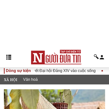
 Nghị quyết Đại hội Đảng XIV vào cuộc sống
Dòng sự kiện
Hướng tới Đ
XÃ HỘI
Văn hoá