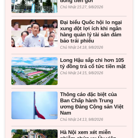
đồng tiền gửi
Chủ Nhật 15:27, 9/8/2026
Đại biểu Quốc hội lo ngại
xung đột lợi ích khi ngân
hàng quản lý tài sản đảm
bảo trái phiếu
Chủ Nhật 14:18, 9/8/2026
Long Hậu sắp chi hơn 105
tỷ đồng trả cổ tức tiền mặt
Chủ Nhật 14:15, 9/8/2026
Thông cáo đặc biệt của
Ban Chấp hành Trung
ương Đảng Cộng sản Việt
Nam
Chủ Nhật 14:13, 9/8/2026
Hà Nội xem xét miễn