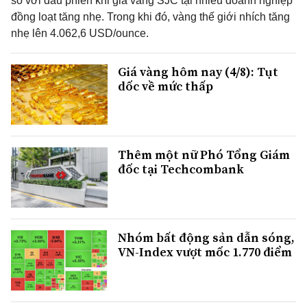
so với đầu phiên khi giá vàng SJC tại nhiều doanh nghiệp
đồng loạt tăng nhẹ. Trong khi đó, vàng thế giới nhích tăng
nhẹ lên 4.062,6 USD/ounce.
Giá vàng hôm nay (4/8): Tụt
dốc về mức thấp
Thêm một nữ Phó Tổng Giám
đốc tại Techcombank
Nhóm bất động sản dẫn sóng,
VN-Index vượt mốc 1.770 điểm