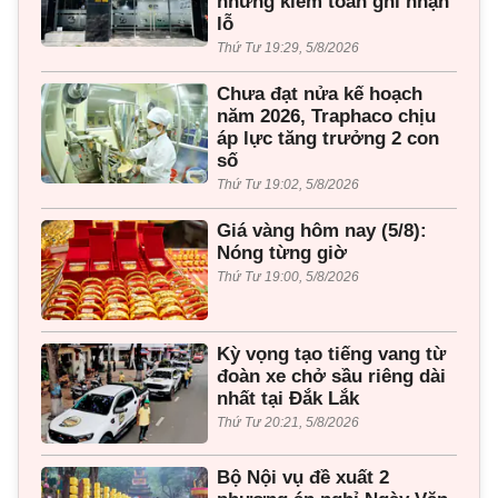
nhưng kiểm toán ghi nhận
lỗ
Thứ Tư 19:29, 5/8/2026
Chưa đạt nửa kế hoạch
năm 2026, Traphaco chịu
áp lực tăng trưởng 2 con
số
Thứ Tư 19:02, 5/8/2026
Giá vàng hôm nay (5/8):
Nóng từng giờ
Thứ Tư 19:00, 5/8/2026
Kỳ vọng tạo tiếng vang từ
đoàn xe chở sầu riêng dài
nhất tại Đắk Lắk
Thứ Tư 20:21, 5/8/2026
Bộ Nội vụ đề xuất 2