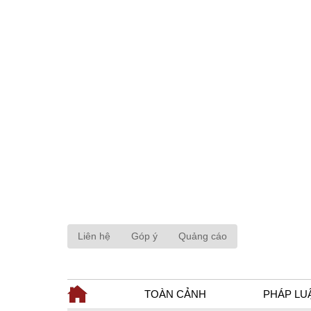
Liên hệ
Góp ý
Quảng cáo
TOÀN CẢNH
PHÁP LU