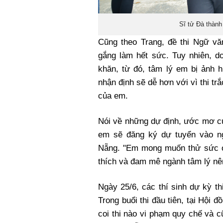
Sĩ tử Đà thành
Cũng theo Trang, đề thi Ngữ vă
gắng làm hết sức. Tuy nhiên, do
khăn, từ đó, tâm lý em bị ảnh 
nhận định sẽ dễ hơn với vì thi tr
của em.
Nói về những dự định, ước mơ của
em sẽ đăng ký dự tuyển vào n
Nẵng. "Em mong muốn thử sức ở
thích và đam mê ngành tâm lý nên
Ngày 25/6, các thí sinh dự kỳ t
Trong buổi thi đầu tiên, tại Hội 
coi thi nào vi phạm quy chế và c