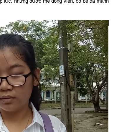
 áp lực, nhưng được mẹ động viên, cô bé đã mạnh