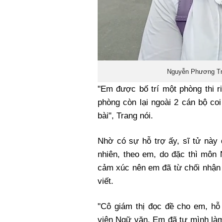
Nguyễn Phương Tra
"Em được bố trí một phòng thi r
phòng còn lại ngoài 2 cán bộ coi
bài", Trang nói.
Nhờ có sự hỗ trợ ấy, sĩ tử này đ
nhiên, theo em, do đặc thì môn
cảm xúc nên em đã từ chối nhận s
viết.
"Cô giám thị đọc đề cho em, hỗ
viên Ngữ văn. Em đã tự mình l