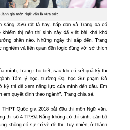
 đánh giá môn Ngữ văn là vừa sức.
n sáng 25/6 rất là hay, hấp dẫn và Trang đã cố
 khiếm thị nên thí sinh này đã viết bài khá khó
hưởng phần nào. Những ngày thi sắp đến, Trang
ắc nghiệm và liên quan đến logic đúng với sở thích
 mình, Trang cho biết, sau khi có kết quả kỳ thi
gành Tâm lý học, trường Đại học Sư phạm Đà
 kỳ thi để xem năng lực của mình đến đâu. Em
 em quyết định theo ngành", Trang chia sẻ.
hi THPT Quốc gia 2018 bắt đầu thi môn Ngữ văn.
đồng thi số 4 TP.Đà Nẵng không có thí sinh, cán bộ
ũng không có sự cố về đề thi. Tuy nhiên, ở thành