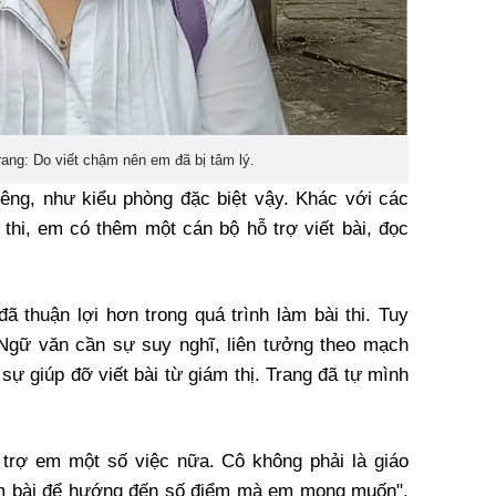
ng: Do viết chậm nên em đã bị tâm lý.
iêng, như kiểu phòng đặc biệt vậy. Khác với các
 thi, em có thêm một cán bộ hỗ trợ viết bài, đọc
ã thuận lợi hơn trong quá trình làm bài thi. Tuy
 Ngữ văn cần sự suy nghĩ, liên tưởng theo mạch
ự giúp đỡ viết bài từ giám thị. Trang đã tự mình
 trợ em một số việc nữa. Cô không phải là giáo
àm bài để hướng đến số điểm mà em mong muốn",