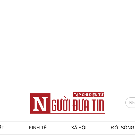
ẬT
KINH TẾ
XÃ HỘI
ĐỜI SỐNG