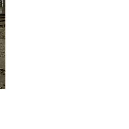
Đăng ký tin tức mới