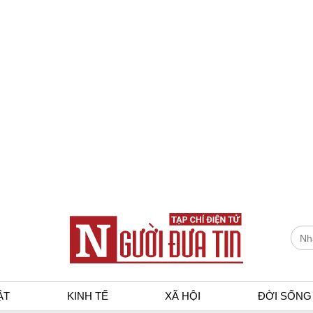
ẬT
KINH TẾ
XÃ HỘI
ĐỜI SỐNG