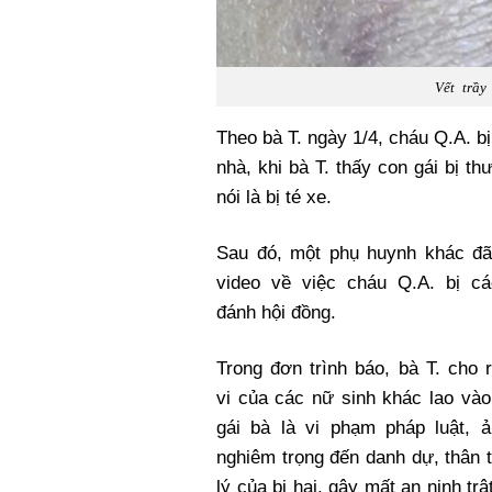
Vết trầy
Theo bà T. ngày 1/4, cháu Q.A. b
nhà, khi bà T. thấy con gái bị t
nói là bị té xe.
Sau đó, một phụ huynh khác đã
video về việc cháu Q.A. bị c
đánh hội đồng.
Trong đơn trình báo, bà T. cho 
vi của các nữ sinh khác lao và
gái bà là vi phạm pháp luật, 
nghiêm trọng đến danh dự, thân 
lý của bị hại, gây mất an ninh trật