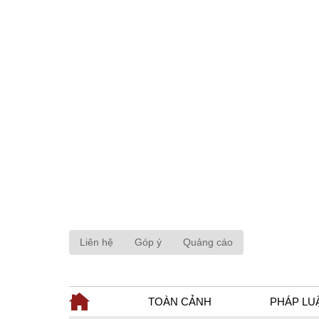
Liên hệ
Góp ý
Quảng cáo
TOÀN CẢNH
PHÁP LU