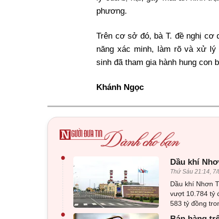
phương.
Trên cơ sở đó, bà T. đề nghị cơ
năng xác minh, làm rõ và xử lý
sinh đã tham gia hành hung con b
Khánh Ngọc
•
Dầu khí Nhơn
Thứ Sáu 21:14, 7/
Dầu khí Nhơn Tr
vượt 10.784 tỷ 
583 tỷ đồng tro
•
Bán hàng tr