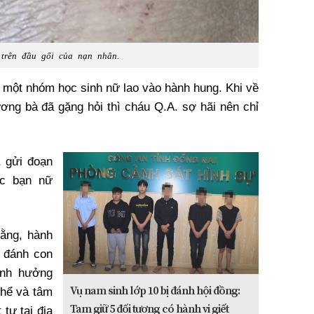
 trên đầu gối của nạn nhân.
ị một nhóm học sinh nữ lao vào hành hung. Khi về
hương bà đã gặng hỏi thì cháu Q.A. sợ hãi nên chỉ
 gửi đoạn
ác bạn nữ
rằng, hành
o đánh con
ảnh hưởng
Vụ nam sinh lớp 10 bị đánh hội đồng:
thể và tâm
Tạm giữ 5 đối tượng có hành vi giết
 tự tại địa