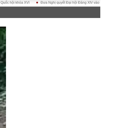
i khóa XVI
Đưa Nghị quyết Đại hội Đảng XIV vào cuộc sống
Hướng tới
ĐỜI SỐNG
Gia đình
Sức khỏe
Cần biết
g
Cộng đồng mạng
 – Đô thị