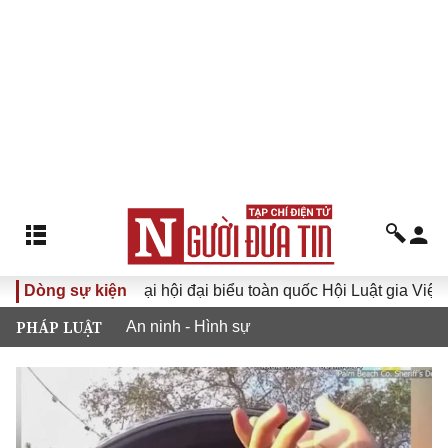
Hướng tới Đại hội đại biểu toàn quốc Hội Luật gia Việt Nam l
Dòng sự kiện
PHÁP LUẬT
An ninh - Hình sự