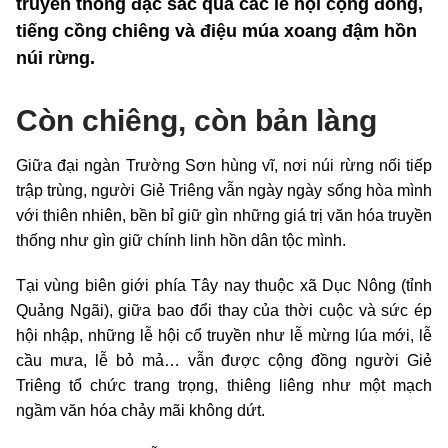
truyền thống đặc sắc qua các lễ hội cộng đồng,
tiếng cồng chiêng và điệu múa xoang đậm hồn
núi rừng.
Còn chiêng, còn bản làng
Giữa đại ngàn Trường Sơn hùng vĩ, nơi núi rừng nối tiếp
trập trùng, người Giẻ Triêng vẫn ngày ngày sống hòa mình
với thiên nhiên, bền bỉ giữ gìn những giá trị văn hóa truyền
thống như gìn giữ chính linh hồn dân tộc mình.
Tại vùng biên giới phía Tây nay thuộc xã Dục Nông (tỉnh
Quảng Ngãi), giữa bao đổi thay của thời cuộc và sức ép
hội nhập, những lễ hội cổ truyền như lễ mừng lúa mới, lễ
cầu mưa, lễ bỏ mả… vẫn được cộng đồng người Giẻ
Triêng tổ chức trang trọng, thiêng liêng như một mạch
ngầm văn hóa chảy mãi không dứt.