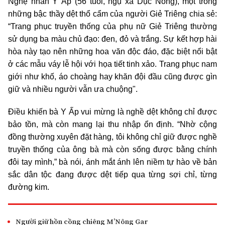
Nghệ nhân Y Ấp (56 tuổi, ngụ xã Dục Nông), một trong
những bậc thầy dệt thổ cẩm của người Giẻ Triêng chia sẻ:
“Trang phục truyền thống của phụ nữ Giẻ Triêng thường
sử dụng ba màu chủ đạo: đen, đỏ và trắng. Sự kết hợp hài
hòa này tạo nên những hoa văn độc đáo, đặc biệt nổi bật
ở các mẫu váy lễ hội với họa tiết tinh xảo. Trang phục nam
giới như khố, áo choàng hay khăn đội đầu cũng được gìn
giữ và nhiều người vẫn ưa chuộng".
Điều khiến bà Y Ấp vui mừng là nghề dệt không chỉ được
bảo tồn, mà còn mang lại thu nhập ổn định. “Nhờ cộng
đồng thường xuyên đặt hàng, tôi không chỉ giữ được nghề
truyền thống của ông bà mà còn sống được bằng chính
đôi tay mình,” bà nói, ánh mắt ánh lên niềm tự hào về bản
sắc dân tộc đang được dệt tiếp qua từng sợi chỉ, từng
đường kim.
Người giữ hồn cồng chiêng M’Nông Gar