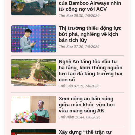
của Bamboo Airways nhìn
từ công nợ với ACV
Thứ Sáu 08:30, 7/8/2026
Thị trường thiếu động lực
bứt phá, nghiêng về kịch
bản tích lũy
Thứ Sáu 07:20, 7/8/2026
Nghệ An tăng tốc đầu tư
hạ tầng, khơi thông nguồn
lực tạo đà tăng trưởng hai
con số
Thứ Sáu 07:15, 7/8/2026
Xem công an bắn súng
giữa màn khói, vừa bơi
vừa mang súng AK
Thứ Năm 16:44, 6/8/2026
Xây dựng “thế trận tư