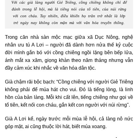
Với các già làng người Giẻ Triêng, cồng chiêng không chỉ để
đánh trong lễ hội, mà là tiếng nói của tổ tiên, của núi rừng
với con cháu. Tuy nhiên, điều khiến họ trăn trở nhất là lớp
trẻ ngày nay không còn mặn mà với văn hóa truyền thống.
Trong căn nhà sàn mộc mạc giữa xã Dục Nông, nghệ
nhân ưu tú A Lơi – người đã dành hơn nửa thế kỷ cuộc
đời mình gắn bó với cồng chiêng ngồi lặng bên bếp lửa,
ánh mắt xa xăm, giọng khàn theo năm tháng nhưng vẫn
đầy cảm xúc khi nhắc về văn hóa dân tộc.
Già chậm rãi bộc bạch: “Cồng chiêng với người Giẻ Triêng
không phải để múa hát cho vui. Đó là tiếng lòng, là linh
hồn của bản làng. Mỗi khi cất lên, tiếng chiêng như gọi về
tổ tiên, kết nối con cháu, gắn kết con người với núi rừng".
Già A Lơi kể, ngày trước mỗi mùa lễ hội, cả làng nô nức
góp mặt, ai cũng thuộc lời hát, biết múa xoang.