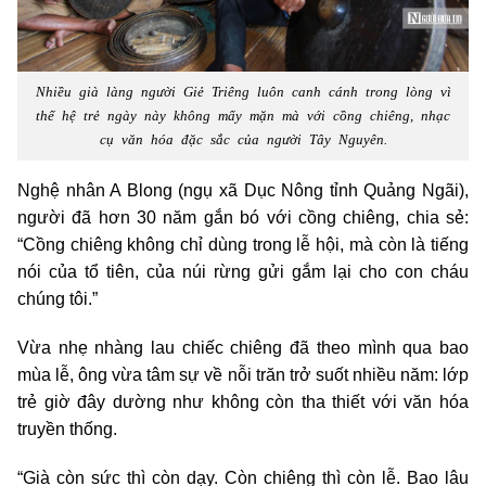
Nhiều già làng người Giẻ Triêng luôn canh cánh trong lòng vì
thế hệ trẻ ngày này không mấy mặn mà với cồng chiêng, nhạc
cụ văn hóa đặc sắc của người Tây Nguyên.
Nghệ nhân A Blong (ngụ xã Dục Nông tỉnh Quảng Ngãi),
người đã hơn 30 năm gắn bó với cồng chiêng, chia sẻ:
“Cồng chiêng không chỉ dùng trong lễ hội, mà còn là tiếng
nói của tổ tiên, của núi rừng gửi gắm lại cho con cháu
chúng tôi.”
Vừa nhẹ nhàng lau chiếc chiêng đã theo mình qua bao
mùa lễ, ông vừa tâm sự về nỗi trăn trở suốt nhiều năm: lớp
trẻ giờ đây dường như không còn tha thiết với văn hóa
truyền thống.
“Già còn sức thì còn dạy. Còn chiêng thì còn lễ. Bao lâu