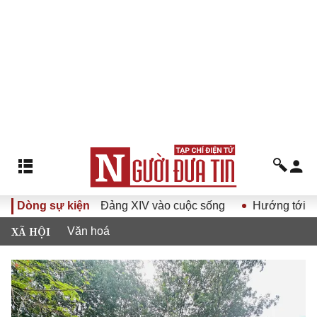
t Đại hội Đảng XIV vào cuộc sống
Dòng sự kiện
Hướng tới Đại hội đại 
XÃ HỘI
Văn hoá