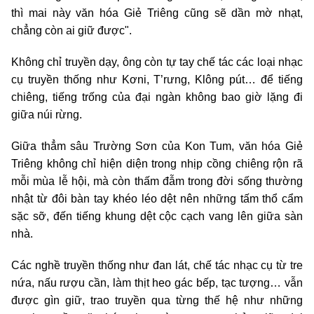
thì mai này văn hóa Giẻ Triêng cũng sẽ dần mờ nhạt,
chẳng còn ai giữ được".
Không chỉ truyền dạy, ông còn tự tay chế tác các loại nhạc
cụ truyền thống như Kơni, T’rưng, Klông pút… để tiếng
chiêng, tiếng trống của đại ngàn không bao giờ lặng đi
giữa núi rừng.
Giữa thẳm sâu Trường Sơn của Kon Tum, văn hóa Giẻ
Triêng không chỉ hiện diện trong nhịp cồng chiêng rộn rã
mỗi mùa lễ hội, mà còn thấm đẫm trong đời sống thường
nhật từ đôi bàn tay khéo léo dệt nên những tấm thổ cẩm
sặc sỡ, đến tiếng khung dệt cộc cạch vang lên giữa sàn
nhà.
Các nghề truyền thống như đan lát, chế tác nhạc cụ từ tre
nứa, nấu rượu cần, làm thịt heo gác bếp, tạc tượng… vẫn
được gìn giữ, trao truyền qua từng thế hệ như những