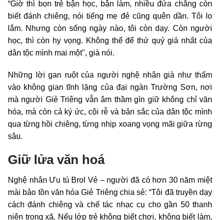
“Giờ thì bọn trẻ bận học, bận làm, nhiều đứa chẳng còn
biết đánh chiêng, nói tiếng mẹ đẻ cũng quên dần. Tôi lo
lắm. Nhưng còn sống ngày nào, tôi còn dạy. Còn người
học, thì còn hy vọng. Không thể để thứ quý giá nhất của
dân tộc mình mai một", già nói.
Những lời gan ruột của người nghệ nhân già như thấm
vào không gian tĩnh lặng của đại ngàn Trường Sơn, nơi
mà người Giẻ Triêng vẫn âm thầm gìn giữ không chỉ văn
hóa, mà còn cả ký ức, cội rễ và bản sắc của dân tộc mình
qua từng hồi chiêng, từng nhịp xoang vọng mãi giữa rừng
sâu.
Giữ lửa văn hoá
Nghệ nhân Ưu tú Brol Vẻ – người đã có hơn 30 năm miệt
mài bảo tồn văn hóa Giẻ Triêng chia sẻ: “Tôi đã truyền dạy
cách đánh chiêng và chế tác nhạc cụ cho gần 50 thanh
niên trong xã. Nếu lớp trẻ không biết chơi, không biết làm,