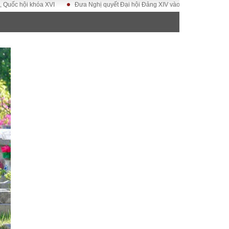
i khóa XVI
Đưa Nghị quyết Đại hội Đảng XIV vào cuộc sống
Hướng tới
ĐỜI SỐNG
Gia đình
Sức khỏe
Cần biết
g
Cộng đồng mạng
 – Đô thị