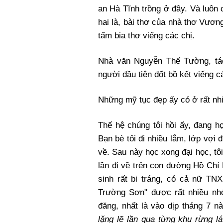
an Hà Tĩnh trồng ở đây. Và luôn
hai là, bài thơ của nhà thơ Vươ
tấm bia thơ viếng các chị.
Nhà văn Nguyễn Thế Tường, tác 
người đầu tiên đốt bồ kết viếng 
Những mỹ tục đẹp ấy có ở rất nhi
Thế hệ chúng tôi hồi ấy, đang h
Bạn bè tôi đi nhiều lắm, lớp vợi
về. Sau này học xong đại học, tô
lần đi về trên con đường Hồ Chí
sinh rất bi tráng, có cả nữ TNX
Trường Sơn" được rất nhiều nh
đăng, nhất là vào dịp tháng 7 nà
lặng lẽ lần qua từng khu rừng l