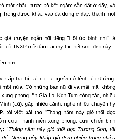
 có một chậu nước bồ kết ngâm sẵn đặt ở đấy, và
ng Trọng được khắc vào đá dựng ở đấy, thành một
giả truyện ngắn nổi tiếng "Hồi ức binh nhì" là
các cô TNXP mở đầu cái mỹ tục hết sức đẹp này.
ều nơi.
ọc cấp ba thì rất nhiều người có lệnh lên đường.
 đi một nửa. Có những bạn nữ đi và mãi mãi không
i xung phong lên Gia Lai Kon Tum công tác, nhiều
 Minh (cũ), gặp nhiều cảnh, nghe nhiều chuyện hy
P, tôi viết bài thơ "Tháng năm này gió thổi dọc
óm cựu Thanh niên xung phong, cựu chiến binh
y: "
Tháng năm này gió thổi dọc Trường Sơn, tôi
á đổ. Những cây khộp già đăm chiêu trong chiều