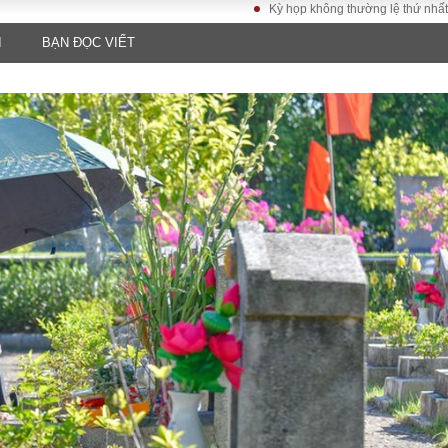
Kỳ họp không thường lệ thứ nhất, Quốc hộ
I
BẠN ĐỌC VIẾT
LUẬT
KINH TẾ
XÃ HỘI
ảy pháp
Bất động sản
Dân sinh
Tài chính - Ngân
Giáo dục
luật gia
hàng
Văn hoá
ều tra
Kinh tế vĩ mô
Môi trườn
i công dân
Hồ sơ doanh
Giao thông
nghiệp
- Hình sự
Xu hướng thị
trường
Tiêu dùng và dư
luận
Công nghệ
US