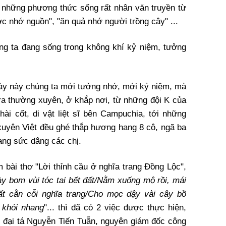
ó những phương thức sống rất nhân văn truyền từ
c nhớ nguồn", "ăn quả nhớ người trồng cây" ...
ng ta đang sống trong không khí kỷ niệm, tưởng
ày này chúng ta mới tưởng nhớ, mới kỷ niệm, mà
ra thường xuyên, ở khắp nơi, từ những đội K của
hài cốt, di vật liệt sĩ bên Campuchia, tới những
 xuyên Việt đều ghé thắp hương hang 8 cô, ngã ba
ang sức dâng các chị.
 bài thơ "Lời thỉnh cầu ở nghĩa trang Đồng Lộc",
y bom vùi tóc tai bết đất/Nằm xuống mộ rồi, mái
ất cằn cỗi nghĩa trang/Cho mọc dậy vài cây bồ
 khói nhang
"... thì đã có 2 việc được thực hiện,
c đại tá Nguyễn Tiến Tuẫn, nguyên giám đốc công