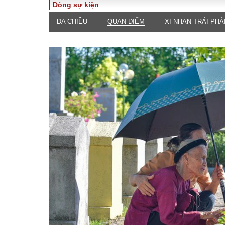
Dòng sự kiện
ĐA CHIỀU
QUAN ĐIỂM
XI NHAN TRÁI PHẢ
TOÀN CẢNH
PHÁP 
Tiêu điểm
Dòng ch
luật
Chính sách
Góc nhìn 
Sự kiện
Hồ sơ đi
Đối thoại
Tiếng nó
Thế giới
An ninh 
ĐA CHIỀU
INFOC
Quan điểm