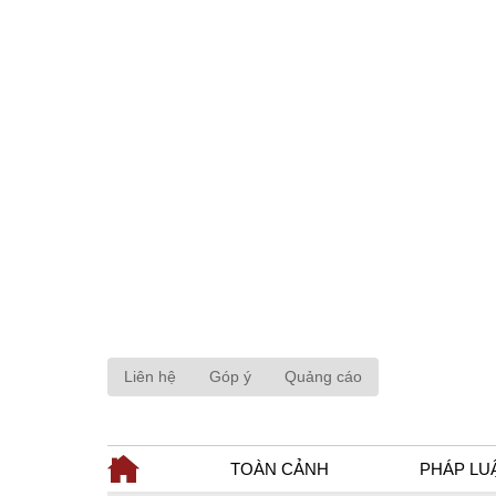
Liên hệ
Góp ý
Quảng cáo
TOÀN CẢNH
PHÁP LU