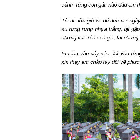
cánh rừng con gái, nào đâu em 
Tôi đi nửa giờ xe để đến nơi ng
su rưng rưng nhựa trắng, lại gặ
những vai tròn con gái, lại những 
Em lẫn vào cây vào đất vào rừ
xin thay em chắp tay dõi về phươ