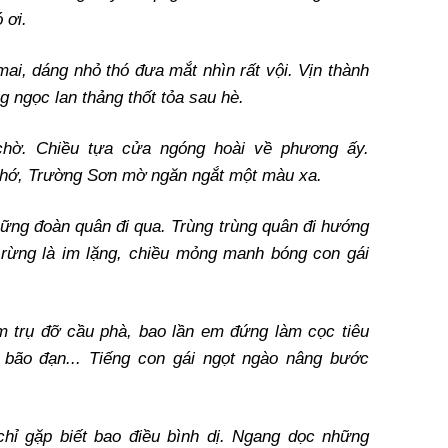
 ơi.
ai, dáng nhỏ thó đưa mắt nhìn rất vội. Vịn thành
g ngọc lan thảng thốt tỏa sau hè.
 chờ. Chiều tựa cửa ngóng hoài về phương ấy.
nhớ, Trường Sơn mờ ngăn ngắt một màu xa.
ng đoàn quân đi qua. Trùng trùng quân đi hướng
 rừng là im lặng, chiều mỏng manh bóng con gái
m trụ đỡ cầu phà, bao lần em đứng làm cọc tiêu
ão đạn... Tiếng con gái ngọt ngào nâng bước
 chỉ gặp biết bao điều bình dị. Ngang dọc những