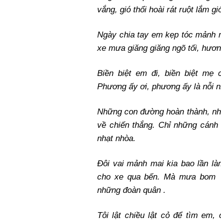
vắng, gió thổi hoài rát ruột lắm gió
Ngày chia tay em kẹp tóc mảnh m
xe mưa giăng giăng ngõ tối, hươn
Biền biệt em đi, biền biệt mẹ
Phương ấy ơi, phương ấy là nỗi 
Những con đường hoàn thành, nhữ
về chiến thắng. Chỉ những cánh
nhạt nhòa.
Đôi vai mảnh mai kia bao lần là
cho xe qua bến. Mà mưa bom b
những đoàn quân .
Tôi lật chiều lật cỏ để tìm em,