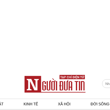
ẬT
KINH TẾ
XÃ HỘI
ĐỜI SỐNG