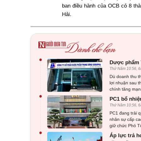
ban điều hành của OCB có 8 th
Hải.
•
Dược phẩm T
Thứ Năm 10:56, 6
Dù doanh thu 
lợi nhuận sau t
chính tăng mạn
•
PC1 bổ nhiệ
Thứ Năm 10:56, 6
PC1 đang trải q
nhân sự cấp ca
giữ chức Phó T
•
Áp lực trả h