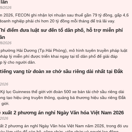
 lần
/8/2026
m 2026, FECON ghi nhận lợi nhuận sau thuế gần 79 tỷ đồng, gấp 4,6
doanh nghiệp phải chi hơn 20 tỷ đồng mỗi tháng để trả lãi vay.
hí điểm đưa luật sư đến tổ dân phố, hỗ trợ miễn phí
ân
/8/2026
i phường Hải Dương (Tp.Hải Phòng), mô hình tuyên truyền pháp luật
pháp lý miễn phí được triển khai ngay tại tổ dân phố để giải đáp
 lý cho người dân.
tiếng vang từ đoàn xe chở sầu riêng dài nhất tại Đắk
/2026
 Kỷ lục Guinness thế giới với đoàn 500 xe bán tải chở sầu riêng dài
ọng tạo hiệu ứng truyền thông, quảng bá thương hiệu sầu riêng Đắk
 giới.
ề xuất 2 phương án nghỉ Ngày Văn hóa Việt Nam 2026
/2026
uất 2 phương án nghỉ Ngày Văn hóa Việt Nam năm 2026, trong đó ưu
gày làm việc để cán bộ, công chức, viên chức và người lao động