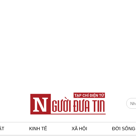
ẬT
KINH TẾ
XÃ HỘI
ĐỜI SỐNG