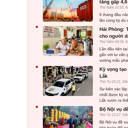
tăng gấp 4,6
Thứ Năm 10:55, 6
6 tháng đầu nă
lần cùng kỳ dù 
•
Hải Phòng: T
cho người d
Thứ Năm 08:39, 6
Lần đầu tiên tạ
gắn với tư vấn 
vướng mắc pháp
•
Kỳ vọng tạo 
Lắk
Thứ Tư 20:21, 5/8
Sự kiện xác lập
nhất được kỳ v
Lắk vươn ra thế
•
Bộ Nội vụ đ
Thứ Tư 15:27, 5/8
Bộ Nội vụ đề x
tiên hoán đổi n