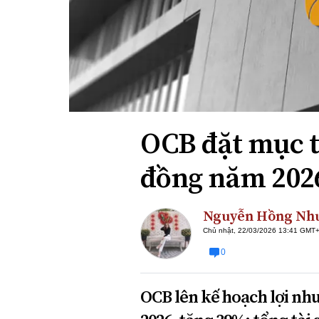
Xi nhan Trái Phải
Bạn đọc viết
OCB đặt mục ti
đồng năm 202
Nguyễn Hồng Nh
Chủ nhật, 22/03/2026 13:41 GMT
0
OCB lên kế hoạch lợi nh