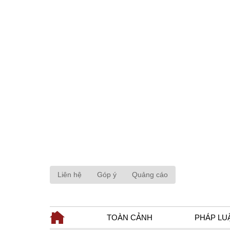
Liên hệ
Góp ý
Quảng cáo
TOÀN CẢNH
PHÁP LU