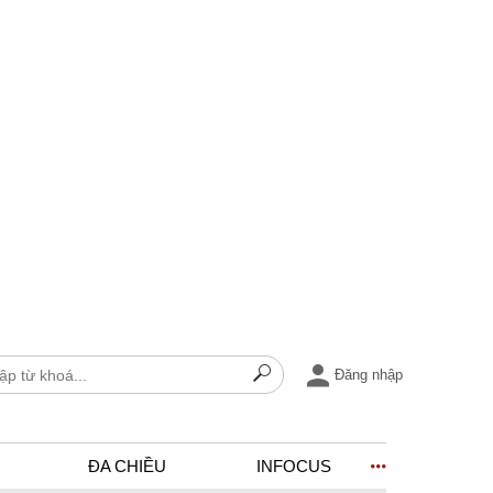
Đăng nhập
ĐA CHIỀU
INFOCUS