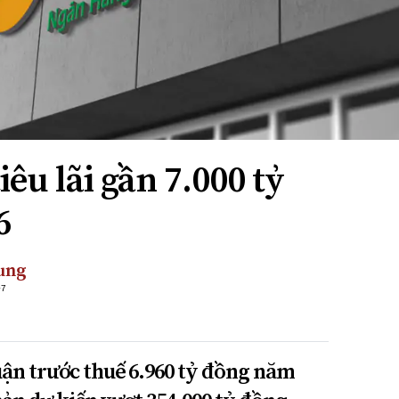
êu lãi gần 7.000 tỷ
6
ung
+7
uận trước thuế 6.960 tỷ đồng năm