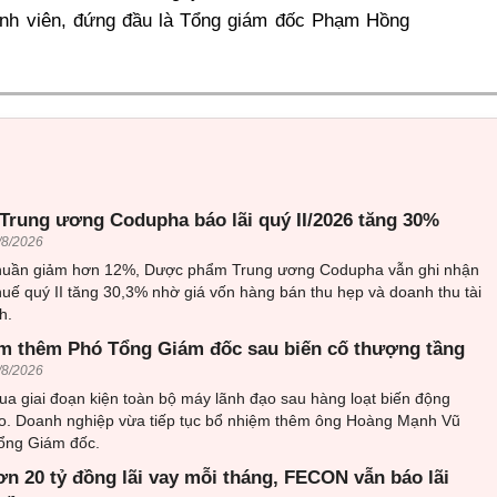
ành viên, đứng đầu là Tổng giám đốc Phạm Hồng
rung ương Codupha báo lãi quý II/2026 tăng 30%
/8/2026
thuần giảm hơn 12%, Dược phẩm Trung ương Codupha vẫn ghi nhận
huế quý II tăng 30,3% nhờ giá vốn hàng bán thu hẹp và doanh thu tài
h.
m thêm Phó Tổng Giám đốc sau biến cố thượng tầng
/8/2026
ua giai đoạn kiện toàn bộ máy lãnh đạo sau hàng loạt biến động
o. Doanh nghiệp vừa tiếp tục bổ nhiệm thêm ông Hoàng Mạnh Vũ
ổng Giám đốc.
ơn 20 tỷ đồng lãi vay mỗi tháng, FECON vẫn báo lãi