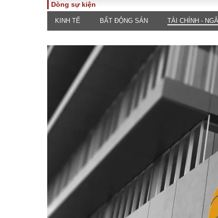
Dòng sự kiện
KINH TẾ
BẤT ĐỘNG SẢN
TÀI CHÍNH - NG
TOÀN CẢNH
PHÁP 
Tiêu điểm
Dòng ch
luật
Chính sách
Góc nhìn 
Sự kiện
Hồ sơ đi
Đối thoại
Tiếng nó
Thế giới
An ninh 
ĐA CHIỀU
INFOC
Quan điểm