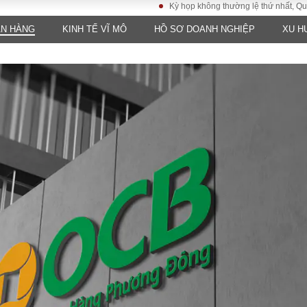
Kỳ họp không thường lệ thứ nhất, Quốc hội k
ÂN HÀNG
KINH TẾ VĨ MÔ
HỒ SƠ DOANH NGHIỆP
XU H
LUẬT
KINH TẾ
XÃ HỘI
ảy pháp
Bất động sản
Dân sinh
Tài chính - Ngân
Giáo dục
luật gia
hàng
Văn hoá
ều tra
Kinh tế vĩ mô
Môi trườn
i công dân
Hồ sơ doanh
Giao thông
nghiệp
- Hình sự
Xu hướng thị
trường
Tiêu dùng và dư
luận
Công nghệ
US