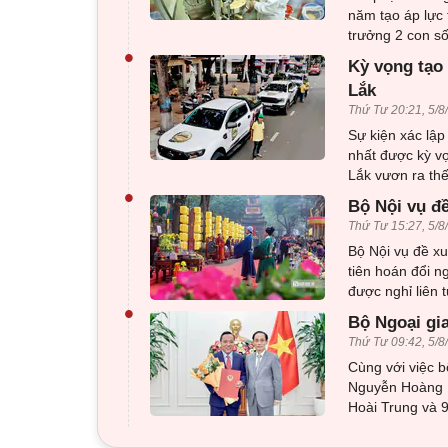
năm tạo áp lực 
trưởng 2 con số
•
Kỳ vọng tạo 
Lắk
Thứ Tư 20:21, 5/8
Sự kiện xác lập
nhất được kỳ v
Lắk vươn ra thế
•
Bộ Nội vụ đ
Thứ Tư 15:27, 5/8
Bộ Nội vụ đề x
tiên hoán đổi n
được nghỉ liên 
•
Bộ Ngoại gi
Thứ Tư 09:42, 5/8
Cùng với việc 
Nguyễn Hoàng L
Hoài Trung và 