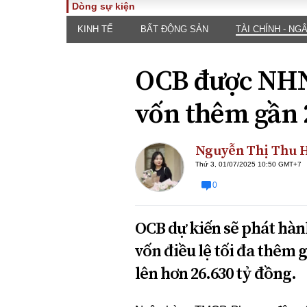
Dòng sự kiện
KINH TẾ
BẤT ĐỘNG SẢN
TÀI CHÍNH - NG
TOÀN CẢNH
PHÁP 
Tiêu điểm
Dòng ch
OCB được NHN
luật
Chính sách
Góc nhìn 
Sự kiện
vốn thêm gần 
Hồ sơ đi
Đối thoại
Tiếng nó
Thế giới
Nguyễn Thị Thu 
An ninh 
Thứ 3, 01/07/2025 10:50 GMT+7
0
OCB dự kiến sẽ phát hành
vốn điều lệ tối đa thêm g
lên hơn 26.630 tỷ đồng.
ĐA CHIỀU
INFOC
Quan điểm