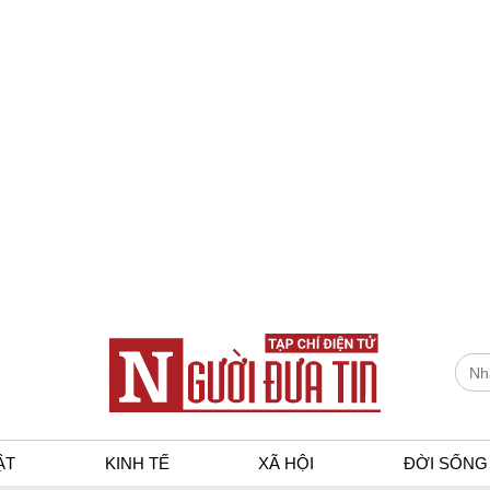
ẬT
KINH TẾ
XÃ HỘI
ĐỜI SỐNG