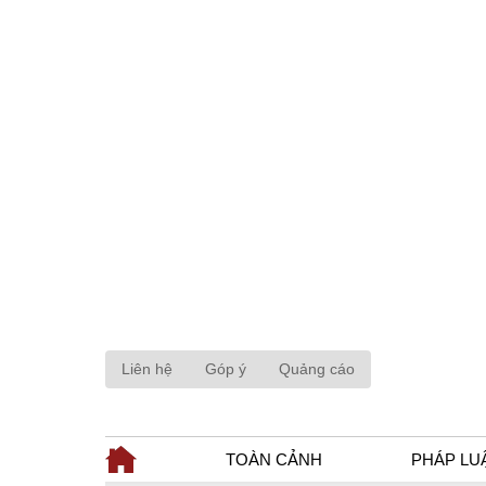
Liên hệ
Góp ý
Quảng cáo
TOÀN CẢNH
PHÁP LU