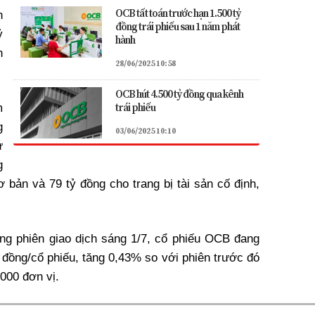
OCB tất toán trước hạn 1.500 tỷ
n
đồng trái phiếu sau 1 năm phát
ỷ
hành
h
28/06/2025 10:58
OCB hút 4.500 tỷ đồng qua kênh
trái phiếu
m
g
03/06/2025 10:10
ư
g
 bản và 79 tỷ đồng cho trang bị tài sản cố định,
ong phiên giao dịch sáng 1/7, cổ phiếu OCB đang
 đồng/cổ phiếu, tăng 0,43% so với phiên trước đó
.000 đơn vị.