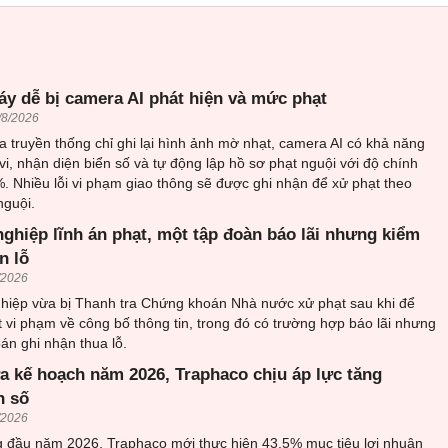
áy dễ bị camera AI phát hiện và mức phạt
/8/2026
 truyền thống chỉ ghi lại hình ảnh mờ nhạt, camera AI có khả năng
vi, nhận diện biển số và tự động lập hồ sơ phạt nguội với độ chính
. Nhiều lỗi vi phạm giao thông sẽ được ghi nhận để xử phạt theo
nguội.
ghiệp lĩnh án phạt, một tập đoàn báo lãi nhưng kiểm
n lỗ
/2026
hiệp vừa bị Thanh tra Chứng khoán Nhà nước xử phạt sau khi để
t vi phạm về công bố thông tin, trong đó có trường hợp báo lãi nhưng
án ghi nhận thua lỗ.
a kế hoạch năm 2026, Traphaco chịu áp lực tăng
n số
/2026
ng đầu năm 2026, Traphaco mới thực hiện 43,5% mục tiêu lợi nhuận