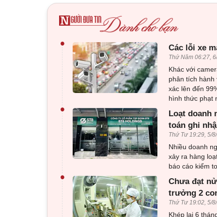
•
Các lỗi xe m
Thứ Năm 06:27, 6
Khác với camera
phân tích hành 
xác lên đến 99%
hình thức phạt 
•
Loạt doanh n
toán ghi nhậ
Thứ Tư 19:29, 5/8
Nhiều doanh ng
xảy ra hàng loạ
báo cáo kiểm to
•
Chưa đạt nử
trưởng 2 co
Thứ Tư 19:02, 5/8
Khép lại 6 thá