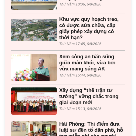
Thứ Năm 18:06, 6/8/2026
Khu vực quy hoạch treo,
có được sửa chữa, cấp
giấy phép xây dựng có
thời hạn?
Thứ Năm 17:45, 6/8/2026
Xem công an bắn súng
giữa màn khói, vừa bơi
vừa mang súng AK
Thứ Năm 16:44, 6/8/2026
Xây dựng “thế trận tư
tưởng” vững chắc trong
giai đoạn mới
Thứ Năm 15:13, 6/8/2026
Hải Phòng: Thí điểm đưa
luật sư đến tổ dân phố, hỗ