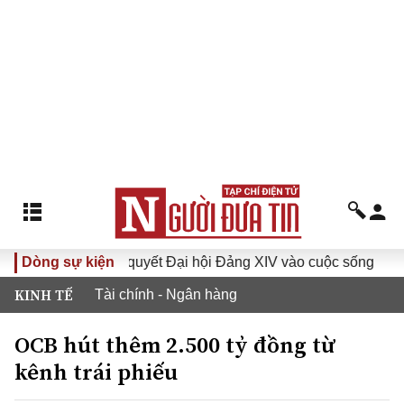
Dòng sự kiện
Đưa Nghị quyết Đại hội Đảng XIV vào cuộc sống
Hướn
KINH TẾ
Tài chính - Ngân hàng
OCB hút thêm 2.500 tỷ đồng từ
kênh trái phiếu