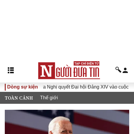
a XVI
Dòng sự kiện
Đưa Nghị quyết Đại hội Đảng XIV vào cuộc sống
TOÀN CẢNH
Thế giới