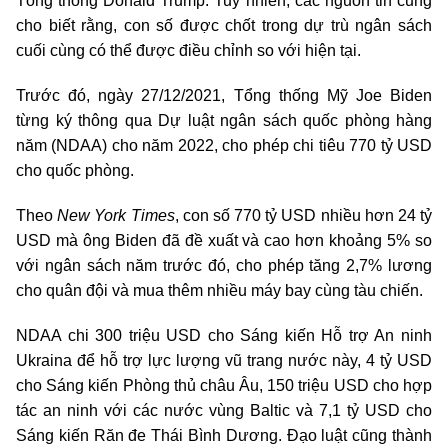
Tổng thống Donald Trump. Tuy nhiên, các nguồn tin cũng
cho biết rằng, con số được chốt trong dự trù ngân sách
cuối cùng có thể được điều chỉnh so với hiện tại.
Trước đó, ngày 27/12/2021, Tổng thống Mỹ Joe Biden
từng ký thông qua Dự luật ngân sách quốc phòng hàng
năm (NDAA) cho năm 2022, cho phép chi tiêu 770 tỷ USD
cho quốc phòng.
Theo
New York Times
, con số 770 tỷ USD nhiều hơn 24 tỷ
USD mà ông Biden đã đề xuất và cao hơn khoảng 5% so
với ngân sách năm trước đó, cho phép tăng 2,7% lương
cho quân đội và mua thêm nhiều máy bay cùng tàu chiến.
NDAA chi 300 triệu USD cho Sáng kiến Hỗ trợ An ninh
Ukraina để hỗ trợ lực lượng vũ trang nước này, 4 tỷ USD
cho Sáng kiến Phòng thủ châu Âu, 150 triệu USD cho hợp
tác an ninh với các nước vùng Baltic và 7,1 tỷ USD cho
Sáng kiến Răn đe Thái Bình Dương. Đạo luật cũng thành