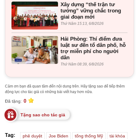
Xây dựng “thế trận tư
tưởng” vững chắc trong
giai đoạn mới
Thứ Năm 15:13, 6/8/2026
Hải Phòng: Thí điểm đưa
luật sư đến tổ dân phố, hỗ
trợ miễn phí cho người
dân
Thứ Năm 08:39, 6/8/2026
Cảm ơn bạn đã quan tâm đến nội dung trên. Hãy tặng sao để tiếp thêm
động lực cho tác giả có những bài viết hay hơn nữa.
0
Đã tặng:
Tặng sao cho tác giả
Tag:
phê duyệt
Joe Biden
tổng thống Mỹ
tài khóa