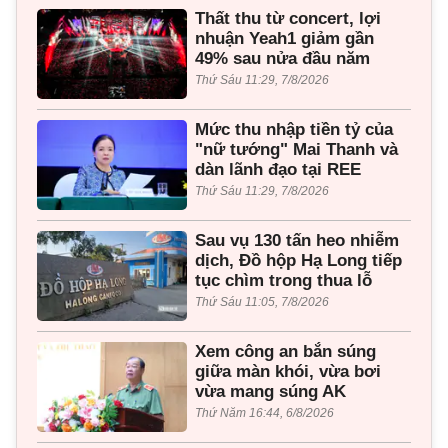
Thất thu từ concert, lợi
nhuận Yeah1 giảm gần
49% sau nửa đầu năm
Thứ Sáu 11:29, 7/8/2026
Mức thu nhập tiền tỷ của
"nữ tướng" Mai Thanh và
dàn lãnh đạo tại REE
Thứ Sáu 11:29, 7/8/2026
Sau vụ 130 tấn heo nhiễm
dịch, Đồ hộp Hạ Long tiếp
tục chìm trong thua lỗ
Thứ Sáu 11:05, 7/8/2026
Xem công an bắn súng
giữa màn khói, vừa bơi
vừa mang súng AK
Thứ Năm 16:44, 6/8/2026