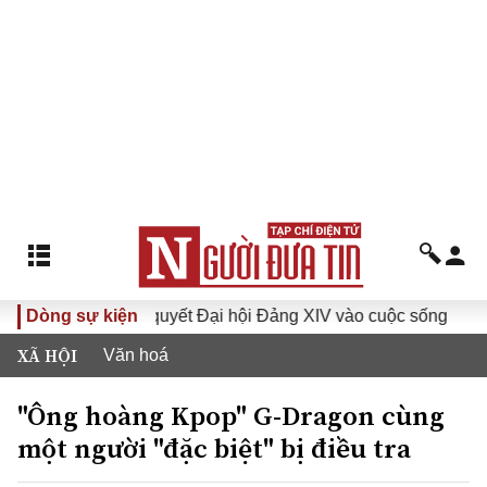
Đưa Nghị quyết Đại hội Đảng XIV vào cuộc sống
Dòng sự kiện
Hướng t
XÃ HỘI
Văn hoá
"Ông hoàng Kpop" G-Dragon cùng
một người "đặc biệt" bị điều tra