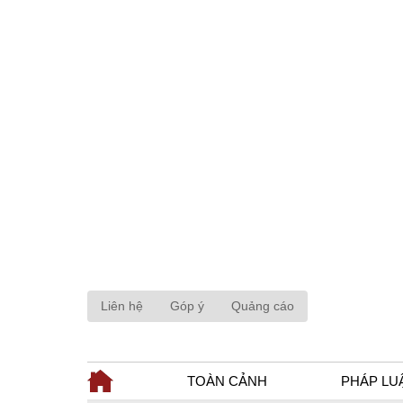
Liên hệ
Góp ý
Quảng cáo
TOÀN CẢNH
PHÁP LU