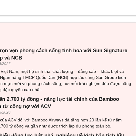
rọn vẹn phong cách sống tinh hoa với Sun Signature
up và NCB
8/2026
i Việt Nam, một hệ sinh thái chất lượng – đẳng cấp – khác biệt và
c Ngân hàng TMCP Quốc Dân (NCB) hợp tác cùng Sun Group kiến
ẩn mực mới về phong cách sống, nơi mỗi trải nghiệm đều được nâng
 đặc quyền cao nhất.
ần 2.700 tỷ đồng - năng lực tài chính của Bamboo
n từ công nợ với ACV
8/2026
 của ACV đối với Bamboo Airways đã tăng hơn 20 lần kể từ năm
.700 tỷ đồng và gần như được trích lập dự phòng toàn bộ.
hiếu động lực bứt phá, nghiêng về kịch bản tích lũy