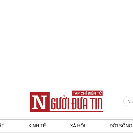
ẬT
KINH TẾ
XÃ HỘI
ĐỜI SỐNG