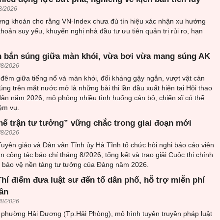
8/2026
ứng khoán cho rằng VN-Index chưa đủ tín hiệu xác nhận xu hướng
khoản suy yếu, khuyến nghị nhà đầu tư ưu tiên quản trị rủi ro, hạn
 bắn súng giữa màn khói, vừa bơi vừa mang súng AK
/8/2026
đêm giữa tiếng nổ và màn khói, đối kháng gậy ngắn, vượt vật cản
ng trên mặt nước mở là những bài thi lần đầu xuất hiện tại Hội thao
ân năm 2026, mô phỏng nhiều tình huống cán bộ, chiến sĩ có thể
ệm vụ.
hế trận tư tưởng” vững chắc trong giai đoạn mới
/8/2026
uyên giáo và Dân vận Tỉnh ủy Hà Tĩnh tổ chức hội nghị báo cáo viên
an công tác báo chí tháng 8/2026; tổng kết và trao giải Cuộc thi chính
về bảo vệ nền tảng tư tưởng của Đảng năm 2026.
hí điểm đưa luật sư đến tổ dân phố, hỗ trợ miễn phí
ân
/8/2026
i phường Hải Dương (Tp.Hải Phòng), mô hình tuyên truyền pháp luật