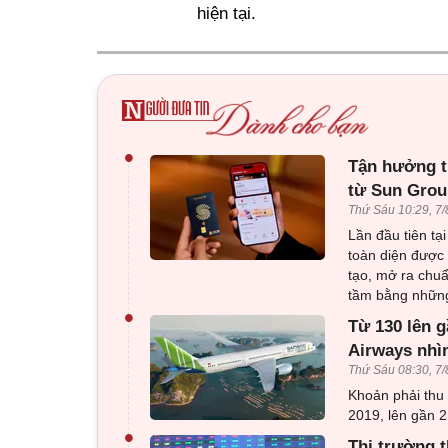
hiện tại.
•
Tận hưởng t
từ Sun Gro
Thứ Sáu 10:29, 7/
Lần đầu tiên tạ
toàn diện đượ
tạo, mở ra chu
tầm bằng những
•
Từ 130 lên g
Airways nhì
Thứ Sáu 08:30, 7/
Khoản phải thu
2019, lên gần 2
•
Thị trường t