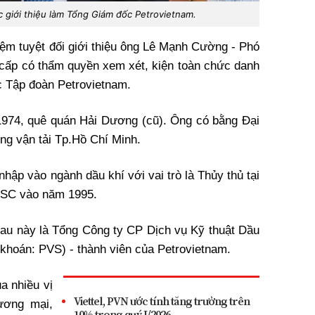
giới thiệu làm Tổng Giám đốc Petrovietnam.
iệm tuyệt đối giới thiệu ông Lê Mạnh Cường - Phó
cấp có thẩm quyền xem xét, kiện toàn chức danh
 Tập đoàn Petrovietnam.
974, quê quán Hải Dương (cũ). Ông có bằng Đại
ng vận tải Tp.Hồ Chí Minh.
ập vào ngành dầu khí với vai trò là Thủy thủ tại
PTSC vào năm 1995.
sau này là Tổng Công ty CP Dịch vụ Kỹ thuật Dầu
hoán: PVS) - thành viên của Petrovietnam.
a nhiều vị
Viettel, PVN ước tính tăng trưởng trên
ương mại,
10% trong quý I/2026