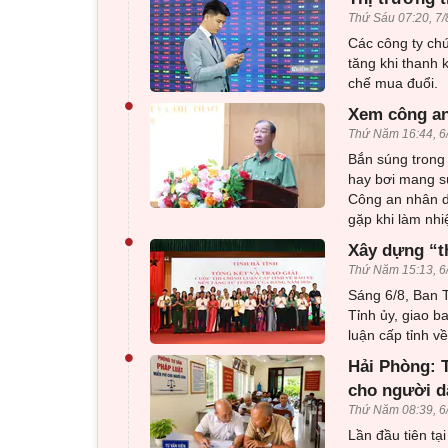
Thứ Sáu 07:20, 7/
Các công ty ch
tăng khi thanh 
chế mua đuổi.
•
Xem công an
Thứ Năm 16:44, 6
Bắn súng trong 
hay bơi mang sú
Công an nhân d
gặp khi làm nhi
•
Xây dựng “t
Thứ Năm 15:13, 6
Sáng 6/8, Ban T
Tỉnh ủy, giao b
luận cấp tỉnh 
•
Hải Phòng: T
cho người d
Thứ Năm 08:39, 6
Lần đầu tiên tạ