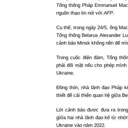
Xi nhan Trái Phải
Tổng thống Pháp Emmanuel Macro
Bạn đọc viết
nguồn thạo tin nói với
AFP
.
Cụ thể, trong ngày 24/5, ông Ma
Tổng thống Belarus Alexander L
cảnh báo Minsk không nên để mìn
Trong cuộc điện đàm, Tổng thố
phải đối mặt nếu cho phép mình 
Ukraine.
Đồng thời, nhà lãnh đạo Pháp 
thiết để cải thiện quan hệ giữa B
Lời cảnh báo được đưa ra trong 
giữa hai nhà lãnh đạo kể từ nhữ
Ukraine vào năm 2022.