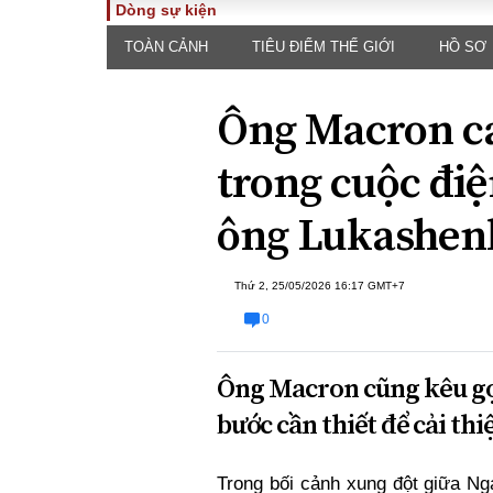
Dòng sự kiện
TOÀN CẢNH
TIÊU ĐIỂM THẾ GIỚI
HỒ SƠ
TOÀN CẢNH
PHÁP 
Tiêu điểm
Dòng ch
Ông Macron c
luật
Chính sách
Góc nhìn 
Sự kiện
trong cuộc đi
Hồ sơ đi
Đối thoại
Tiếng nó
ông Lukashen
Thế giới
An ninh 
Thứ 2, 25/05/2026 16:17 GMT+7
0
Ông Macron cũng kêu gọ
bước cần thiết để cải th
ĐA CHIỀU
INFOC
Quan điểm
Trong bối cảnh xung đột giữa Ng