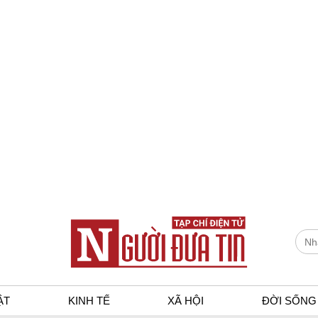
ẬT
KINH TẾ
XÃ HỘI
ĐỜI SỐNG