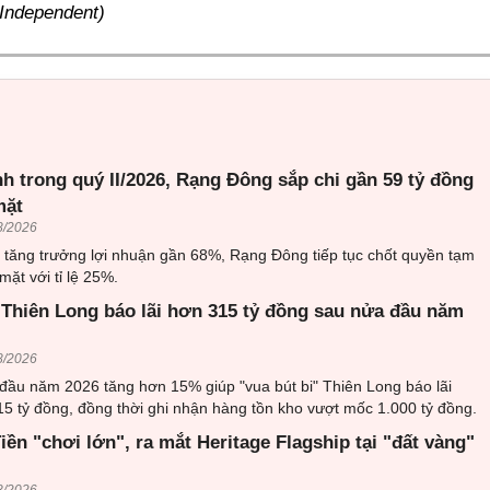
 Independent)
h trong quý II/2026, Rạng Đông sắp chi gần 59 tỷ đồng
mặt
8/2026
6 tăng trưởng lợi nhuận gần 68%, Rạng Đông tiếp tục chốt quyền tạm
mặt với tỉ lệ 25%.
 Thiên Long báo lãi hơn 315 tỷ đồng sau nửa đầu năm
8/2026
đầu năm 2026 tăng hơn 15% giúp "vua bút bi" Thiên Long báo lãi
5 tỷ đồng, đồng thời ghi nhận hàng tồn kho vượt mốc 1.000 tỷ đồng.
ền "chơi lớn", ra mắt Heritage Flagship tại "đất vàng"
8/2026