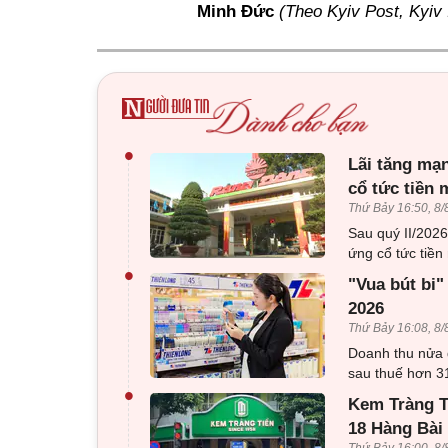
Minh Đức
(Theo Kyiv Post, Kyiv
•
Lãi tăng mạn
cổ tức tiền 
Thứ Bảy 16:50, 8/
Sau quý II/202
ứng cổ tức tiền 
•
"Vua bút bi"
2026
Thứ Bảy 16:08, 8/
Doanh thu nửa 
sau thuế hơn 31
•
Kem Tràng Ti
18 Hàng Bài
Thứ Bảy 16:00, 8/