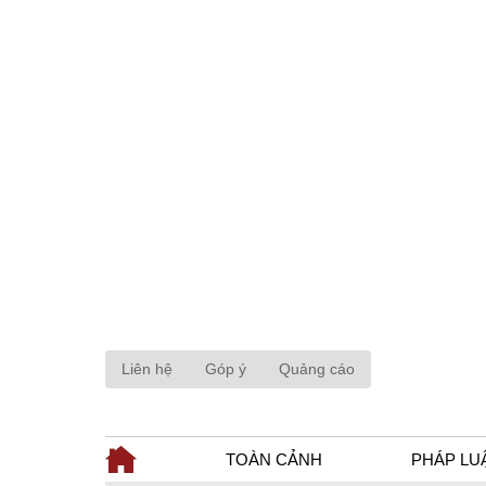
Liên hệ
Góp ý
Quảng cáo
TOÀN CẢNH
PHÁP LU