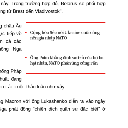
a này. Trong trường hợp đó, Belarus sẽ phối hợp
ng từ Brest đến Vladivostok".
ng châu Âu
Cộng hòa Séc nói Ukraine cuối cùng
ực tiếp về
nên gia nhập NATO
ồm cả các
hống Nga
Ông Putin khẳng định vai trò của bộ ba
hạt nhân, NATO phản ứng cứng rắn
hống Pháp
thuật đang
ho các cuộc thảo luận như vậy.
ng Macron với ông Lukashenko diễn ra vào ngày
Nga phát động "chiến dịch quân sự đặc biệt" ở