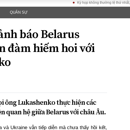
Kỳ họp không thường lệ thứ nhất, Quốc h
QUÂN SỰ
LUẬT
KINH TẾ
XÃ HỘI
ảy pháp
Bất động sản
Dân sinh
ảnh báo Belarus
Tài chính - Ngân
Giáo dục
luật gia
hàng
Văn hoá
ện đàm hiếm hoi với
ều tra
Kinh tế vĩ mô
Môi trườn
i công dân
Hồ sơ doanh
ko
Giao thông
nghiệp
- Hình sự
Xu hướng thị
trường
Tiêu dùng và dư
luận
Công nghệ
i ông Lukashenko thực hiện các
iện quan hệ giữa Belarus với châu Âu.
US
a và Ukraine vẫn tiếp diễn mà chưa thấy hồi kết,