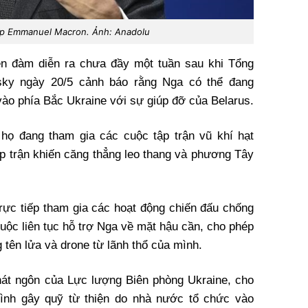
p Emmanuel Macron. Ảnh: Anadolu
ện đàm diễn ra chưa đầy một tuần sau khi Tổng
sky ngày 20/5 cảnh báo rằng Nga có thể đang
vào phía Bắc Ukraine với sự giúp đỡ của Belarus.
họ đang tham gia các cuộc tập trận vũ khí hạt
 trận khiến căng thẳng leo thang và phương Tây
rực tiếp tham gia các hoạt động chiến đấu chống
buộc liên tục hỗ trợ Nga về mặt hậu cần, cho phép
tên lửa và drone từ lãnh thổ của mình.
át ngôn của Lực lượng Biên phòng Ukraine, cho
 hình gây quỹ từ thiện do nhà nước tổ chức vào