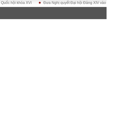
ội khóa XVI
Đưa Nghị quyết Đại hội Đảng XIV vào cuộc sống
Hướng t
ĐỜI SỐNG
Gia đình
Sức khỏe
Cần biết
g
Cộng đồng mạng
 – Đô thị